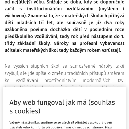
od nejútlejší věku. Snižuje se doba, kdy se doporučuje
začít s institucionálním vzděláváním (myšleno i
výchovou). Znamená to, že v mateřských školách přibývá
dětí mladších tří let, ale současně je již dva roky
uzákoněna povinná docházka dětí v posledním roce
předškolního vzdělávání, tedy rok před nástupem do 1.
třídy základní školy. Nároky na profesní vybavenost
učitelek mateřských škol tedy každým rokem vzrůstají.
Na vyšších stupních škol se samozřejmě nároky také
zvyšují, ale jde spíše o změnu tradičních přístupů směrem
ke vzdělávání prostřednictvím modernějších, tzv.
konstruktivistických přístupů. V předškolním vzdělávání se
také požadují moderní, především konstruktivistické
Aby web fungoval jak má (souhlas
přístupy ke vzdělávání dětí předškolního věku. Ty přinášejí
zvýšené nároky na diagnostické dovednosti učitelek a na
s cookies)
diferencovanou vzdělávací nabídku v souladu s
Vážený návštěvníku, snažíme se ze všech sil přinášet vysokou úroveň
možnostmi jednotlivých dětí.
uživatelského komfortu při používání našich webových stránek. Mezi