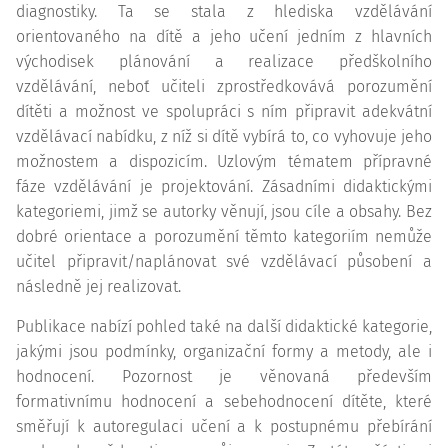
diagnostiky. Ta se stala z hlediska vzdělávání
orientovaného na dítě a jeho učení jedním z hlavních
východisek plánování a realizace předškolního
vzdělávání, neboť učiteli zprostředkovává porozumění
dítěti a možnost ve spolupráci s ním připravit adekvátní
vzdělávací nabídku, z níž si dítě vybírá to, co vyhovuje jeho
možnostem a dispozicím. Uzlovým tématem přípravné
fáze vzdělávání je projektování. Zásadními didaktickými
kategoriemi, jimž se autorky věnují, jsou cíle a obsahy. Bez
dobré orientace a porozumění těmto kategoriím nemůže
učitel připravit/naplánovat své vzdělávací působení a
následně jej realizovat.
Publikace nabízí pohled také na další didaktické kategorie,
jakými jsou podmínky, organizační formy a metody, ale i
hodnocení. Pozornost je věnovaná především
formativnímu hodnocení a sebehodnocení dítěte, které
směřují k autoregulaci učení a k postupnému přebírání