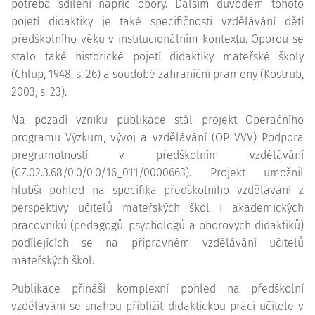
potřeba sdílení napříč obory. Dalším důvodem tohoto
pojetí didaktiky je také specifičnosti vzdělávání dětí
předškolního věku v institucionálním kontextu. Oporou se
stalo také historické pojetí didaktiky mateřské školy
(Chlup, 1948, s. 26) a soudobé zahraniční prameny (Kostrub,
2003, s. 23).
Na pozadí vzniku publikace stál projekt Operačního
programu Výzkum, vývoj a vzdělávání (OP VVV) Podpora
pregramotností v předškolním vzdělávání
(CZ.02.3.68/0.0/0.0/16_011/0000663). Projekt umožnil
hlubší pohled na specifika předškolního vzdělávání z
perspektivy učitelů mateřských škol i akademických
pracovníků (pedagogů, psychologů a oborových didaktiků)
podílejících se na přípravném vzdělávání učitelů
mateřských škol.
Publikace přináší komplexní pohled na předškolní
vzdělávání se snahou přiblížit didaktickou práci učitele v