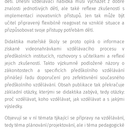
dětí. Dnešní vzdělávací nabídka musí vycházet z dobré
znalosti jednotlivých dětí, ale také reflexe zkušeností s
implementací inovativních přístupů. Jen tak může být
učitel připravený flexibilně reagovat na vzniklé situace a
přizpůsobovat svoje přístupy potřebám dětí.
Didaktika mateřské školy se proto opírá o informace
získané videonahrávkami vzdělávacího procesu v
předškolních institucích, rozhovory s učitelkami a reflexí
jejich zkušeností. Takto výzkumně podložené názory o
zákonitostech a specificích předškolního vzdělávání
přinášejí řadu doporučení pro zefektivnění současného
předškolního vzdělávání. Obsah publikace tak překračuje
základní otázky, kterými se didaktika zabývá, tedy otázky:
proč vzdělávat, koho vzdělávat, jak vzdělávat a s jakými
výsledky.
Objevují se v ní témata týkající se přípravy na vzdělávání,
tedy téma plánování/projektování, ale i téma pedagogické