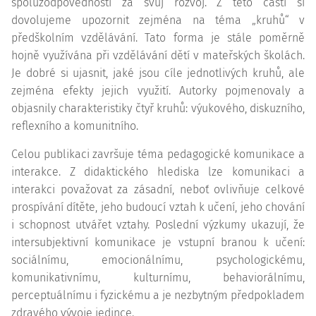
spoluzodpovědnosti za svůj rozvoj. Z této části si
dovolujeme upozornit zejména na téma „kruhů“ v
předškolním vzdělávání. Tato forma je stále poměrně
hojně využívána při vzdělávání dětí v mateřských školách.
Je dobré si ujasnit, jaké jsou cíle jednotlivých kruhů, ale
zejména efekty jejich využití. Autorky pojmenovaly a
objasnily charakteristiky čtyř kruhů: výukového, diskuzního,
reflexního a komunitního.
Celou publikaci završuje téma pedagogické komunikace a
interakce. Z didaktického hlediska lze komunikaci a
interakci považovat za zásadní, neboť ovlivňuje celkové
prospívání dítěte, jeho budoucí vztah k učení, jeho chování
i schopnost utvářet vztahy. Poslední výzkumy ukazují, že
intersubjektivní komunikace je vstupní branou k učení:
sociálnímu, emocionálnímu, psychologickému,
komunikativnímu, kulturnímu, behaviorálnímu,
perceptuálnímu i fyzickému a je nezbytným předpokladem
zdravého vývoje jedince.