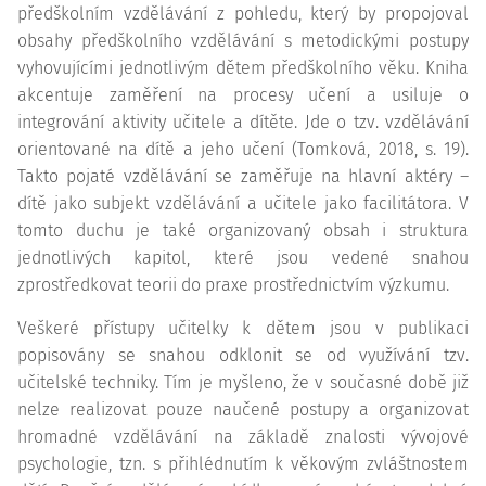
předškolním vzdělávání z pohledu, který by propojoval
obsahy předškolního vzdělávání s metodickými postupy
vyhovujícími jednotlivým dětem předškolního věku. Kniha
akcentuje zaměření na procesy učení a usiluje o
integrování aktivity učitele a dítěte. Jde o tzv. vzdělávání
orientované na dítě a jeho učení (Tomková, 2018, s. 19).
Takto pojaté vzdělávání se zaměřuje na hlavní aktéry –
dítě jako subjekt vzdělávání a učitele jako facilitátora. V
tomto duchu je také organizovaný obsah i struktura
jednotlivých kapitol, které jsou vedené snahou
zprostředkovat teorii do praxe prostřednictvím výzkumu.
Veškeré přístupy učitelky k dětem jsou v publikaci
popisovány se snahou odklonit se od využívání tzv.
učitelské techniky. Tím je myšleno, že v současné době již
nelze realizovat pouze naučené postupy a organizovat
hromadné vzdělávání na základě znalosti vývojové
psychologie, tzn. s přihlédnutím k věkovým zvláštnostem