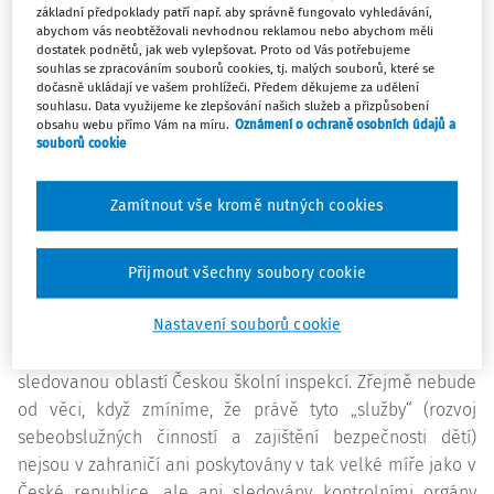
základní předpoklady patří např. aby správně fungovalo vyhledávání,
Tyto nároky na „vzdělávání“ dětí však doplňují původní,
abychom vás neobtěžovali nevhodnou reklamou nebo abychom měli
spíše sociálně výchovný ráz práce v mateřské škole.
dostatek podnětů, jak web vylepšovat. Proto od Vás potřebujeme
souhlas se zpracováním souborů cookies, tj. malých souborů, které se
Učitelé mateřských škol totiž musí i nadále podporovat u
dočasně ukládají ve vašem prohlížeči. Předem děkujeme za udělení
dětí zejména rozvoj sebeobslužných činností, které se
souhlasu. Data využijeme ke zlepšování našich služeb a přizpůsobení
obsahu webu přímo Vám na míru.
Oznámení o ochraně osobních údajů a
týkají převlékání (na pobyt venku, na odpolední
souborů cookie
odpočinek), stolování (2x denně svačina a oběd) a
samozřejmě také rozvoj hygienických návyků spojených se
Zamítnout vše kromě nutných cookies
stolováním, ale také používáním toalety. Tyto „režimové“
momenty, jak se v žargonu předškolního vzdělávání
označují, jsou v průběhu dne proporciálně mnohem více
Přijmout všechny soubory cookie
zastoupené/realizované než samotné vzdělávací aktivity.
Nastavení souborů cookie
Pro rodiče patří dokonce k těm důležitějším společně se
zajištěním „bezpečnosti“ dětí. Bezpečnost je také nadmíru
sledovanou oblastí Českou školní inspekcí. Zřejmě nebude
od věci, když zmíníme, že právě tyto „služby“ (rozvoj
sebeobslužných činností a zajištění bezpečnosti dětí)
nejsou v zahraničí ani poskytovány v tak velké míře jako v
České republice, ale ani sledovány kontrolními orgány