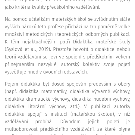
jako kritéria kvality předškolního vzdělávání.
Na pomoc učitelkám mateřských škol se zvládnutím stále
vyšších nároků této profese přichází na trh poměrně velké
množství metodických i teoretických odborných publikací.
K těm nejaktuálnějším patří Didaktika mateřské školy
(Syslová et al., 2019). Přestože hovořit o didaktice neboli
teorii vzdělávání se jeví ve spojení s předškolním věkem
přinejmenším nezvyklé, autorský kolektiv svoje pojetí
vysvětluje hned v úvodních odstavcích.
Pojem didaktika byl dosud spojován především s obory
(např. didaktika matematiky, didaktika výtvarné výchovy,
didaktika dramatické výchovy, didaktika hudební výchovy,
didaktika literární výchovy atd.). V publikaci autorky
didaktiku spojují s institucí (mateřskou školou), v níž
vzdělávání probíhá. Důvodem jejich pojetí je
multioborovost předškolního vzdělávání, ze které plyne