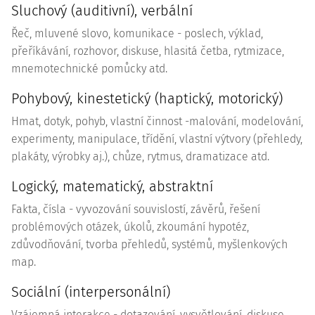
Sluchový (auditivní), verbální
Řeč, mluvené slovo, komunikace - poslech, výklad,
přeříkávání, rozhovor, diskuse, hlasitá četba, rytmizace,
mnemotechnické pomůcky atd.
Pohybový, kinestetický (haptický, motorický)
Hmat, dotyk, pohyb, vlastní činnost -malování, modelování,
experimenty, manipulace, třídění, vlastní výtvory (přehledy,
plakáty, výrobky aj.), chůze, rytmus, dramatizace atd.
Logický, matematický,
abstraktní
Fakta, čísla - vyvozování souvislostí, závěrů, řešení
problémových otázek, úkolů, zkoumání hypotéz,
zdůvodňování, tvorba přehledů, systémů, myšlenkových
map.
Sociální (interpersonální)
Vzájemná interakce - dotazování, vysvětlování, diskuse,