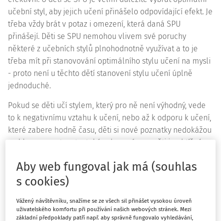
učební styl, aby jejich učení přinášelo odpovídající efekt. Je
třeba vždy brát v potaz i omezení, která daná SPU
přinášejí. Děti se SPU nemohou vlivem své poruchy
některé z učebních stylů plnohodnotně využívat a to je
třeba mít při stanovování optimálního stylu učení na mysli
- proto není u těchto dětí stanovení stylu učení úplně
jednoduché.
Pokud se děti učí stylem, který pro ně není výhodný, vede
to k negativnímu vztahu k učení, nebo až k odporu k učení,
které zabere hodně času, děti si nové poznatky nedokážou
rychle zapamatovat a také vybavení z paměti je obtížné.
Navíc čas a energie vynaložené na učení nepřinášejí
Aby web fungoval jak má (souhlas
adekvátní výsledek. Pedagogové by proto měli dbát na to,
aby při výuce dávali dostatečný prostor k využívání
s cookies)
rozmanitých stylů učení a volili odpovídající strategie -
Vážený návštěvníku, snažíme se ze všech sil přinášet vysokou úroveň
někdy mají tendenci inklinovat k těm stylům, které se jeví
uživatelského komfortu při používání našich webových stránek. Mezi
výhodné pro ně samé, nebo uplatňují pouze některé styly
základní předpoklady patří např. aby správně fungovalo vyhledávání,