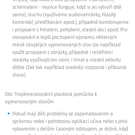
schématem - nejvíce funguje, když si jej vytvoří dítě
samo), sluchu (využíváme audionahrávky, hlasitý
komentář, předříkávání apod.), případně kombinujeme
i propojení s hmatem, pohybem, vlastní akcí apod. Pro
osvojování a lepší pochopení významu některých
méně obvyklých vyjmenovaných slov lze například
využít propojení s obrázky, případně i reliéfními
obrázky využívajícími navíc i hmat a vlastní aktivitu
dítěte (žák tak například snadněji rozpozná i příbuzná
slova).
Obr. Trojdimenzionální plastová pomůcka k
vyjmenovaným slovům
Pokud mají děti problémy se zapamatováním a
správnou nebo i pohotovou aplikací učiva nebo s jeho
vybavením s delším časovým odstupem, je dobré, když