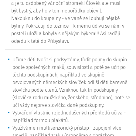
a je tu ozdobený vánoční stromek! Člověk ale musí
být bystrý, aby ho v tom nepořádku objevil.
Nakouknu do koupelny - ve vaně se louhují nějaké
byliny. Pokračuji do ložnice - k mému údivu se nám v
posteli uložila kobyla s nějakým býkem!!! Asi raději
odjedu k tetě do Přibyslavi.
Učíme děti tvořit si podsystémy, třídit pojmy do skupin
podle společných znaků, souvislostí a poté se učit po
těchto podskupinách, například ve skupině
osvojovaných německých slovíček odliší děti barevně
slovíčka podle členů. Vzniknou tak tři podskupiny
(slovíčka rodu mužského, ženského, středního), poté se
učí vždy nejprve slovíčka dané podskupiny.
Vytváření vlastních zjednodušených přehledů učiva -
například formou plakátů.
Využíváme i multisenzorický přístup - zapojení více
smyslů, například zraku (propojíme s obrázkem,