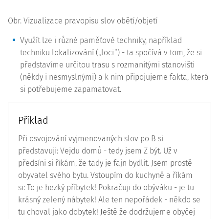
Obr. Vizualizace pravopisu slov obětí/objetí
Využít lze i různé paměťové techniky, například
techniku lokalizování („loci“) - ta spočívá v tom, že si
představíme určitou trasu s rozmanitými stanovišti
(někdy i nesmyslnými) a k nim připojujeme fakta, která
si potřebujeme zapamatovat.
Příklad
Při osvojování vyjmenovaných slov po B si
představuji: Vejdu domů - tedy jsem Z být. Už v
předsíni si říkám, že tady je fajn bydlit. Jsem prostě
obyvatel svého bytu. Vstoupím do kuchyně a říkám
si: To je hezký příbytek! Pokračuji do obýváku - je tu
krásný zelený nábytek! Ale ten nepořádek - někdo se
tu choval jako dobytek! Ještě že dodržujeme obyčej