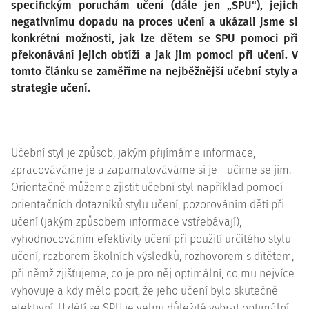
specifickým poruchám učení (dále jen „SPU“), jejich
negativnímu dopadu na proces učení a ukázali jsme si
konkrétní možnosti, jak lze dětem se SPU pomoci při
překonávání jejich obtíží a jak jim pomoci při učení. V
tomto článku se zaměříme na nejběžnější učební styly a
strategie učení.
Učební styl je způsob, jakým přijímáme informace,
zpracováváme je a zapamatováváme si je - učíme se jim.
Orientačně můžeme zjistit učební styl například pomocí
orientačních dotazníků stylu učení, pozorováním dětí při
učení (jakým způsobem informace vstřebávají),
vyhodnocováním efektivity učení při použití určitého stylu
učení, rozborem školních výsledků, rozhovorem s dítětem,
při němž zjišťujeme, co je pro něj optimální, co mu nejvíce
vyhovuje a kdy mělo pocit, že jeho učení bylo skutečně
efektivní. U dětí se SPU je velmi důležité vybrat optimální