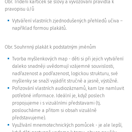
Obr. Třídění kartiček se slovy a vyvozování pravidla k
pravopisu ú/ů
Vytváření vlastních zjednodušených přehledů učiva –
například formou plakátů.
Obr. Souhrnný plakát k podstatným jménům
Tvorba myšlenkových map - děti si při jejich vytváření
daleko snadněji uvědomují vzájemné souvislosti,
nadřazenost a podřazenost, logickou strukturu, své
myšlenky se snaží vyjádřit stručně a jasně, výstižně.
Pořizování vlastních audiozáznamů, kam lze namluvit
potřebné informace. Ideální je, když poslech
propojujeme i s vizuálními představami (tj.
posloucháme a přitom si obsah vizuálně
představujeme).
Využívání mnemotechnických pomůcek - je ale lepší,