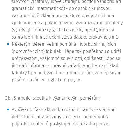
si vytvoří vlastní výukové (studijní) portfolio (například
gramatické, matematické) - do desek s kruhovou
vazbou si dítě vkládá prospektové obaly, v nich má
zjednodušené a pokud možno i vizualizované přehledy
(využívající obrázky, grafické značky apod.), které si
samo tvoří (tím se učení stává daleko efektivnějším).
Některým dětem velmi pomáhá i tvorba shrnujících
(porovnávacích) tabulek - lépe tak postřehnou a udrží
určitý systém, vzájemné souvislosti, odlišnosti, lépe se
jim daří informace správně zařadit apod. -, například
tabulky k jednotlivým literárním žánrům, zeměpisným
pásům, časům v anglickém jazyce.
Obr. Shrnující tabulka k významovým poměrům
Využíváme fáze aktivního rozpomínání se - vedeme
děti k tomu, aby se samy snažily rozpomenout, v
případě problémů poskytujeme zpočátku pouze