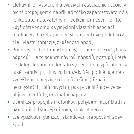
Efektivní je i vytváření a využívání asociačních spojů, v
nichž propojujeme například těžko zapamatovatelné s
lehko zapamatovatelným - velkým přínosem je i to,
když děti vedeme k vymýšlení vlastních asociací
(mohou vycházet z původu slova, zvukové podobnosti,
ale i vlastní fantazie, zkušenosti apod.).
Přínosný je i tzv. brainstorming - „bouře mozků“, „burza
nápadů“ - je to souhrn návrhů, nápadů, postupů, které
se dětem k danému tématu vybaví. Tímto způsobem si
také „zahřívají“, aktivizují mozek. Děti podněcujeme k
vymýšlení co nejvíce nápadů, řešení (třeba i
nesmyslných, „bláznivých“), pak je větší šance, že se
objeví i neotřelé, originální nápady.
Učení lze propojit s motorikou, pohybem, například i s
pantomimickým vyjádřením, konkrétní akcí.
Lze využívat i rytmizaci, skandování, rappování, zpěv
apod.