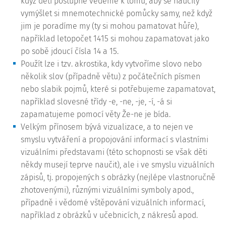
když děti postupně vedeme k tomu, aby se naučily
vymýšlet si mnemotechnické pomůcky samy, než když
jim je poradíme my (ty si mohou pamatovat hůře),
například letopočet 1415 si mohou zapamatovat jako
po sobě jdoucí čísla 14 a 15.
Použít lze i tzv. akrostika, kdy vytvoříme slovo nebo
několik slov (případně větu) z počátečních písmen
nebo slabik pojmů, které si potřebujeme zapamatovat,
například slovesné třídy -e, -ne, -je, -í, -á si
zapamatujeme pomocí věty Že-ne je bída.
Velkým přínosem bývá vizualizace, a to nejen ve
smyslu vytváření a propojování informací s vlastními
vizuálními představami (této schopnosti se však děti
někdy musejí teprve naučit), ale i ve smyslu vizuálních
zápisů, tj. propojených s obrázky (nejlépe vlastnoručně
zhotovenými), různými vizuálními symboly apod.,
případně i vědomé vštěpování vizuálních informací,
například z obrázků v učebnicích, z nákresů apod.