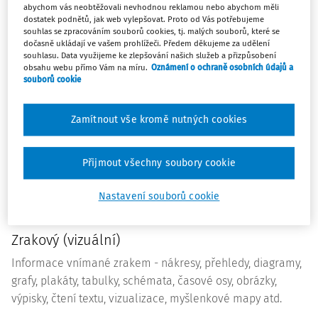
abychom vás neobtěžovali nevhodnou reklamou nebo abychom měli
učení, zatímco pro jiné nevytvářejí žádný prostor. Tímto
dostatek podnětů, jak web vylepšovat. Proto od Vás potřebujeme
přístupem však mohou některé žáky významně
souhlas se zpracováním souborů cookies, tj. malých souborů, které se
dočasně ukládají ve vašem prohlížeči. Předem děkujeme za udělení
znevýhodňovat.
souhlasu. Data využijeme ke zlepšování našich služeb a přizpůsobení
obsahu webu přímo Vám na míru.
Oznámení o ochraně osobních údajů a
STYLY UČENÍ A STRATEGIE UČENÍ
souborů cookie
V odborné literatuře se lze setkat s celou řadou teorií
Zamítnout vše kromě nutných cookies
týkajících se stylů učení a jejich členěními na základě
různých kritérií. V následujícím přehledu uvádím příklady
stylů učení podle preference smyslových analyzátorů
Přijmout všechny soubory cookie
(auditivní, vizuální, kinestetický), sociálních potřeb
(interpersonální, intrapersonální) a typu inteligence
Nastavení souborů cookie
(logický, matematický).
Zrakový (vizuální)
Informace vnímané zrakem - nákresy, přehledy, diagramy,
grafy, plakáty, tabulky, schémata, časové osy, obrázky,
výpisky, čtení textu, vizualizace, myšlenkové mapy atd.