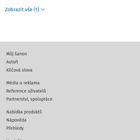
Zobrazit vše (1)
Můj šanon
Autoři
Klíčová slova
Média a reklama
Reference uživatelů
Partnerství, spolupráce
Nabídka produktů
Nápověda
Přehledy