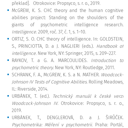
překlad].
Otrokovice: Propsyco, s. r. o., 2019.
McGREW, K. S. CHC theory and the human cognitive
abilities project: Standing on the shoulders of the
giants of psychometric intelligence research.
Intelligence.
2009, roč. 37, č. 1, s. 1–10.
ORTIZ, S. O. CHC theory of intelligence. In: GOLDSTEIN,
S., PRINCIOTTA, D. a J. NAGLIERI (eds.).
Handbook of
intelligence.
New York, NY: Springer, 2015, s. 209–227.
RAYKOV, T. a G. A. MARCOULIDES.
Introduction to
psychometric theory
. New York, NY: Routledge, 2011.
SCHRANK, F. A., McGREW, K. S. a N. MATHER.
Woodcock-
Johnson IV Tests of Cognitive Abilities
. Rolling Meadows,
IL: Riverside, 2014.
URBÁNEK, T. (ed.).
Technický manuál k české verzi
Woodcock-Johnson IV
. Otrokovice: Propsyco, s. r. o.,
2019.
URBÁNEK, T., DENGLEROVÁ, D. a J. ŠIRŮČEK.
Psychometrika: Měření v psychometrii.
Praha: Portál,