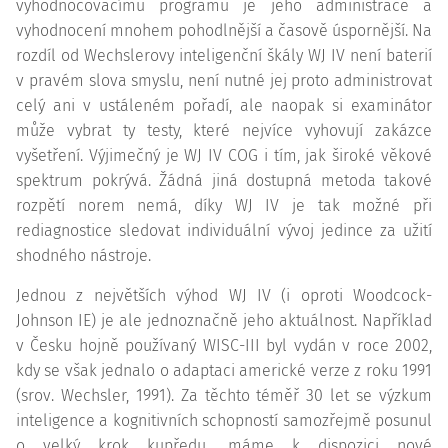
vyhodnocovacímu programu je jeho administrace a
vyhodnocení mnohem pohodlnější a časově úspornější. Na
rozdíl od Wechslerovy inteligenční škály WJ IV není baterií
v pravém slova smyslu, není nutné jej proto administrovat
celý ani v ustáleném pořadí, ale naopak si examinátor
může vybrat ty testy, které nejvíce vyhovují zakázce
vyšetření. Výjimečný je WJ IV COG i tím, jak široké věkové
spektrum pokrývá. Žádná jiná dostupná metoda takové
rozpětí norem nemá, díky WJ IV je tak možné při
rediagnostice sledovat individuální vývoj jedince za užití
shodného nástroje.
Jednou z největších výhod WJ IV (i oproti Woodcock-
Johnson IE) je ale jednoznačně jeho aktuálnost. Například
v Česku hojně používaný WISC-III byl vydán v roce 2002,
kdy se však jednalo o adaptaci americké verze z roku 1991
(srov. Wechsler, 1991). Za těchto téměř 30 let se výzkum
inteligence a kognitivních schopností samozřejmě posunul
o velký krok kupředu, máme k dispozici nové