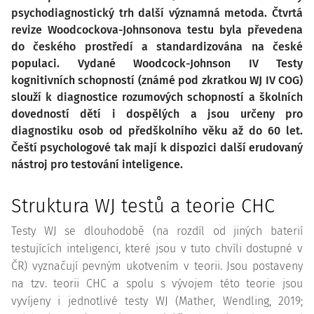
psychodiagnostický trh další významná metoda. Čtvrtá
revize Woodcockova-Johnsonova testu byla převedena
do českého prostředí a standardizována na české
populaci. Vydané Woodcock-Johnson IV Testy
kognitivních schopností (známé pod zkratkou WJ IV COG)
slouží k diagnostice rozumových schopností a školních
dovedností dětí i dospělých a jsou určeny pro
diagnostiku osob od předškolního věku až do 60 let.
Čeští psychologové tak mají k dispozici další erudovaný
nástroj pro testování inteligence.
Struktura WJ testů a teorie CHC
Testy WJ se dlouhodobě (na rozdíl od jiných baterií
testujících inteligenci, které jsou v tuto chvíli dostupné v
ČR) vyznačují pevným ukotvením v teorii. Jsou postaveny
na tzv. teorii CHC a spolu s vývojem této teorie jsou
vyvíjeny i jednotlivé testy WJ (Mather, Wendling, 2019;