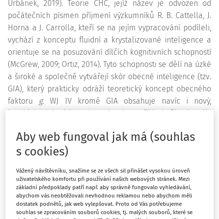
Urbánek, 2019). Teorie CHC, jejíž název je odvozen od
počátečních písmen příjmení výzkumníků R. B. Cattella, J.
Horna a J. Carrolla, kteří se na jejím vypracování podíleli,
vychází z konceptu fluidní a krystalizované inteligence a
orientuje se na posuzování dílčích kognitivních schopností
(McGrew, 2009; Ortiz, 2014). Tyto schopnosti se dělí na úzké
a široké a společně vytvářejí skór obecné inteligence (tzv.
GIA), který prakticky odráží teoretický koncept obecného
faktoru
g
. WJ IV kromě GIA obsahuje navíc i nový,
kombinovaný skór
Gf-Gc
, který například filtruje vliv
poruch učení, jež mohou negativně zkreslit celkový výkon
Aby web fungoval jak má (souhlas
v testu. WJ IV COG umožňuje měření sedmi širokých
s cookies)
schopností CHC a množství schopností úzkých, včetně
kognitivní efektivity (viz obr. 1).
Vážený návštěvníku, snažíme se ze všech sil přinášet vysokou úroveň
uživatelského komfortu při používání našich webových stránek. Mezi
Například široká schopnost Rychlost kognitivního
základní předpoklady patří např. aby správně fungovalo vyhledávání,
zpracování
(Gs)
odráží schopnost rychle vykonávat
abychom vás neobtěžovali nevhodnou reklamou nebo abychom měli
dostatek podnětů, jak web vylepšovat. Proto od Vás potřebujeme
jednoduché i složité kognitivní úkoly, v nichž je důležité
souhlas se zpracováním souborů cookies, tj. malých souborů, které se
zaměření pozornosti a výdrž soustředění. Oproti tomu