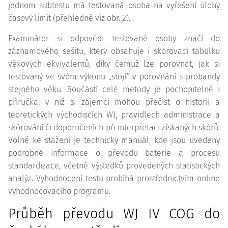
jednom subtestu má testovaná osoba na vyřešení úlohy
časový limit (přehledně viz obr. 2).
Examinátor si odpovědi testované osoby značí do
záznamového sešitu, který obsahuje i skórovací tabulku
věkových ekvivalentů, díky čemuž lze porovnat, jak si
testovaný ve svém výkonu „stojí“ v porovnání s probandy
stejného věku. Součástí celé metody je pochopitelně i
příručka, v níž si zájemci mohou přečíst o historii a
teoretických východiscích WJ, pravidlech administrace a
skórování či doporučeních při interpretaci získaných skórů.
Volně ke stažení je technický manuál, kde jsou uvedeny
podrobné informace o převodu baterie a procesu
standardizace, včetně výsledků provedených statistických
analýz. Vyhodnocení testu probíhá prostřednictvím online
vyhodnocovacího programu.
Průběh převodu WJ IV COG do