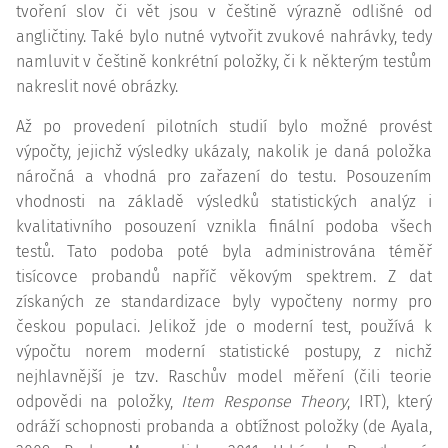
tvoření slov či vět jsou v češtině výrazně odlišné od
angličtiny. Také bylo nutné vytvořit zvukové nahrávky, tedy
namluvit v češtině konkrétní položky, či k některým testům
nakreslit nové obrázky.
Až po provedení pilotních studií bylo možné provést
výpočty, jejichž výsledky ukázaly, nakolik je daná položka
náročná a vhodná pro zařazení do testu. Posouzením
vhodnosti na základě výsledků statistických analýz i
kvalitativního posouzení vznikla finální podoba všech
testů. Tato podoba poté byla administrována téměř
tisícovce probandů napříč věkovým spektrem. Z dat
získaných ze standardizace byly vypočteny normy pro
českou populaci. Jelikož jde o moderní test, používá k
výpočtu norem moderní statistické postupy, z nichž
nejhlavnější je tzv. Raschův model měření (čili teorie
odpovědi na položky,
Item
Response Theory
, IRT), který
odráží schopnosti probanda a obtížnost položky (de Ayala,