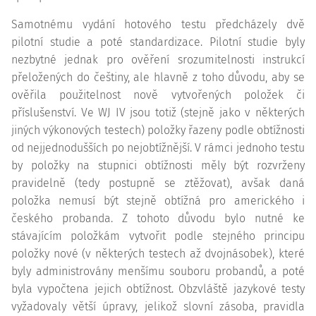
Samotnému vydání hotového testu předcházely dvě
pilotní studie a poté standardizace. Pilotní studie byly
nezbytné jednak pro ověření srozumitelnosti instrukcí
přeložených do češtiny, ale hlavně z toho důvodu, aby se
ověřila použitelnost nově vytvořených položek či
příslušenství. Ve WJ IV jsou totiž (stejně jako v některých
jiných výkonových testech) položky řazeny podle obtížnosti
od nejjednodušších po nejobtížnější. V rámci jednoho testu
by položky na stupnici obtížnosti měly být rozvrženy
pravidelně (tedy postupně se ztěžovat), avšak daná
položka nemusí být stejně obtížná pro amerického i
českého probanda. Z tohoto důvodu bylo nutné ke
stávajícím položkám vytvořit podle stejného principu
položky nové (v některých testech až dvojnásobek), které
byly administrovány menšímu souboru probandů, a poté
byla vypočtena jejich obtížnost. Obzvláště jazykové testy
vyžadovaly větší úpravy, jelikož slovní zásoba, pravidla