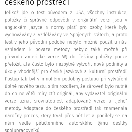
českého prostředí
Jelikož jde o test původem z USA, všechny instrukce,
položky či správné odpovědi v originální verzi jsou v
anglickém jazyce a normy platí pro osoby, které byly
vychovávány a vzdělávány ve Spojených státech, a proto
test v jeho původní podobě nebylo možné použít u nás.
Vzhledem k povaze metody nebylo také možné při
převodu americké verze WJ do češtiny položky pouze
přeložit, ale často bylo nezbytné vytvořit nové podněty a
úkoly, vhodnější pro české jazykové a kulturní prostředí.
Postup tak byl v mnohém podobný postupu při vytváření
úplně nového testu, s tím rozdílem, že zároveň bylo nutné
do co největší míry ctít originál, aby vydavatel originální
verze uznal srovnatelnost adaptované verze a „jeho“
metody. Adaptace do českého prostředí tak znamenala
náročný proces, který trval přes pět let a podílely se na
něm vedle pětičlenného autorského týmu desítky
spolupracovníků.