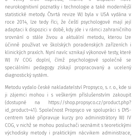
neurokognitivní poznatky i technologie a také modernější
statistické metody. Čtvrtá revize WJ byla v USA vydána v
roce 2014, lze tedy říci, že čeští psychologové mají její
adaptaci k dispozici v době, kdy jde i v rámci zahraničního
srovnání o stále živou a aktuální metodu, kterou lze
účinně používat ve školských poradenských zařízeních i
klinických praxích. Nyní navíc vznikají výkonové testy, které
WJ IV COG doplní, čímž psychologové společně se
speciálními pedagogy získají propracovaný a ucelený
diagnostický systém.
Metodu vydalo české nakladatelství Propsyco, s. r. o., kde si
ji zájemci mohou i s veškerým příslušenstvím zakoupit
(dostupné na https://shop.propsyco.cz/product.php?
id_product=41). Společnost Propsyco ve spolupráci s DYS-
centrem také připravuje kurzy pro administrátory WJ IV
COG, v nichž se mohou posluchači seznámit s teoretickými
východisky metody i praktickým nácvikem administrace,