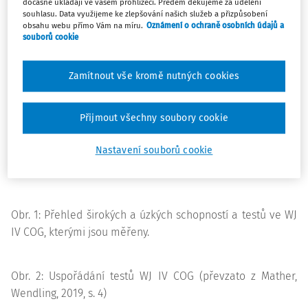
dočasně ukládají ve vašem prohlížeči. Předem děkujeme za udělení
souhlasu. Data využijeme ke zlepšování našich služeb a přizpůsobení
třeba úzká schopnost Rozsah auditivní paměti (
Gwm
-MS)
obsahu webu přímo Vám na míru.
Oznámení o ochraně osobních údajů a
je schopnost udržet slyšené informace v bezprostředním
souborů cookie
vědomí (Mather, Wendling, 2019, s. 24; McGrew, 2009).
Metoda WJ se snaží, aby testování bylo co nejméně
Zamítnout vše kromě nutných cookies
unavující a frustrující pro testovanou osobu (a vlastně i
testujícího) a za co nejmenší možnou dobu se získalo co
Přijmout všechny soubory cookie
nejvíce informací. Proto nejsou všem probandům
zadávány všechny položky, ale každý test má jasná
Nastavení souborů cookie
pravidla pro počátek testování a ukončení testu dle
odhadovaných či reálných schopností probanda.
Obr. 1: Přehled širokých a úzkých schopností a testů ve WJ
IV COG, kterými jsou měřeny.
Obr. 2: Uspořádání testů WJ IV COG (převzato z Mather,
Wendling, 2019, s. 4)