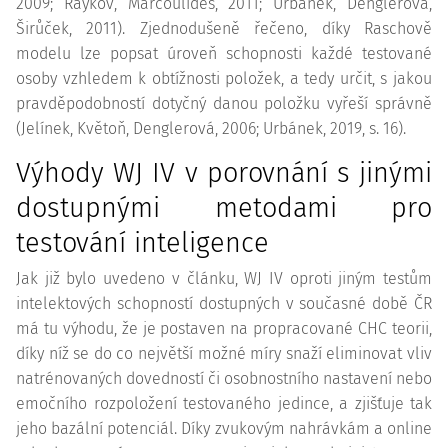
2009; Raykov, Marcoulides, 2011; Urbánek, Denglerová,
Širůček, 2011). Zjednodušeně řečeno, díky Raschově
modelu lze popsat úroveň schopnosti každé testované
osoby vzhledem k obtížnosti položek, a tedy určit, s jakou
pravděpodobností dotyčný danou položku vyřeší správně
(Jelínek, Květoň, Denglerová, 2006; Urbánek, 2019, s. 16).
Výhody WJ IV v porovnání s jinými
dostupnými metodami pro
testování inteligence
Jak již bylo uvedeno v článku, WJ IV oproti jiným testům
intelektových schopností dostupných v současné době ČR
má tu výhodu, že je postaven na propracované CHC teorii,
díky níž se do co největší možné míry snaží eliminovat vliv
natrénovaných dovedností či osobnostního nastavení nebo
emočního rozpoložení testovaného jedince, a zjišťuje tak
jeho bazální potenciál. Díky zvukovým nahrávkám a online