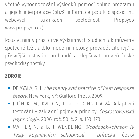
včetně vyhodnocování výsledků pomocí online programu
a jejich interpretace (bližší informace jsou k dispozici na
webových stránkách společnosti Propsyco
www.propsyco.cz).
Používáním v praxi či ve výzkumných studiích tak můžeme
společně těžit z této moderní metody, provádět cílenější a
přesnější testování probandů a zlepšovat úroveň české
psychodiagnostiky.
ZDROJE
DE AYALA, R. J.
The theory and practice of
item
response
theory
. New York, NY: Guilford Press, 2009.
JELÍNEK, M., KVĚTOŇ, P. a D. DENGLEROVÁ. Adaptivní
testování – základní pojmy a principy.
Československá
psychologie.
2006, roč. 50, č. 2, s. 163–173.
MATHER, N. a B. J. WENDLING.
Woodcock-Johnson IV
Testy kognitivních schopností – příručka
[český