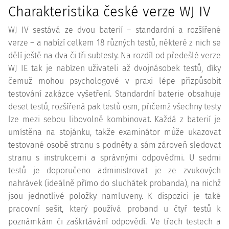
Charakteristika české verze WJ IV
WJ IV sestává ze dvou baterií – standardní a rozšířené
verze – a nabízí celkem 18 různých testů, některé z nich se
dělí ještě na dva či tři subtesty. Na rozdíl od předešlé verze
WJ IE tak je nabízen uživateli až dvojnásobek testů, díky
čemuž mohou psychologové v praxi lépe přizpůsobit
testování zakázce vyšetření. Standardní baterie obsahuje
deset testů, rozšířená pak testů osm, přičemž všechny testy
lze mezi sebou libovolně kombinovat. Každá z baterií je
umístěna na stojánku, takže examinátor může ukazovat
testované osobě stranu s podněty a sám zároveň sledovat
stranu s instrukcemi a správnými odpověďmi. U sedmi
testů je doporučeno administrovat je ze zvukových
nahrávek (ideálně přímo do sluchátek probanda), na nichž
jsou jednotlivé položky namluveny. K dispozici je také
pracovní sešit, který používá proband u čtyř testů k
poznámkám či zaškrtávání odpovědí. Ve třech testech a