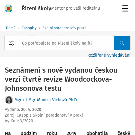
Řízení školy
Mentor pro vaši ředitelnu
Menu
Domů
Časopisy
Školní poradenství v praxi
Rozšířené vyhledávání
Seznámení s nově vydanou českou
verzí čtvrté revize Woodcockova-
Johnsonova testu
Mgr. et Mgr. Monika Víchová Ph.D.
Vydáno
:
20. 4. 2020
Zdroj
:
Časopis Školní poradenství v praxi
Vydání:
3/2020
Na podzim roku 2019 obohatila český