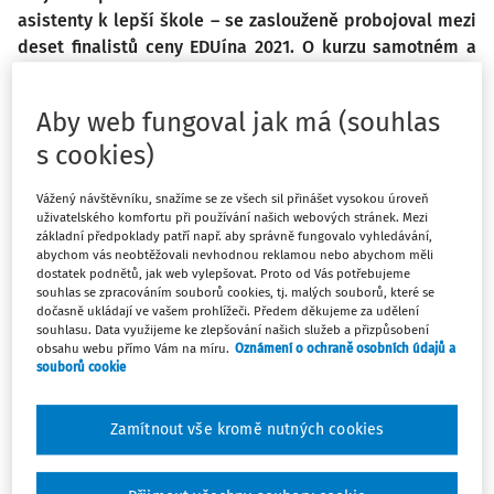
asistenty k lepší škole – se zaslouženě probojoval mezi
deset finalistů ceny EDUína 2021. O kurzu samotném a
také o možnostech pomoci dětem s nedostatečnou
podporou ze strany rodiny jsme si povídali s lektorkami
Aby web fungoval jak má (souhlas
Adélou Lábusovou a Alexandrou Petrů.
s cookies)
V čem může váš projekt pomoci? A jaké na něj máte
Vážený návštěvníku, snažíme se ze všech sil přinášet vysokou úroveň
ohlasy?
uživatelského komfortu při používání našich webových stránek. Mezi
základní předpoklady patří např. aby správně fungovalo vyhledávání,
abychom vás neobtěžovali nevhodnou reklamou nebo abychom měli
Náš kurz by měl poskytnout ucelenou metodickou
dostatek podnětů, jak web vylepšovat. Proto od Vás potřebujeme
podporu těm, kdo pracují s dětmi s nedostatečnou
souhlas se zpracováním souborů cookies, tj. malých souborů, které se
dočasně ukládají ve vašem prohlížeči. Předem děkujeme za udělení
podporou vzdělávání v rodině. V Česku moc takových
souhlasu. Data využijeme ke zlepšování našich služeb a přizpůsobení
návodů není, snad kromě Bedekru sociálním
obsahu webu přímo Vám na míru.
Oznámení o ochraně osobních údajů a
znevýhodněním a Katalogu podpůrných opatření, který
souborů cookie
vznikl v rámci projektu spojeného s přípravou novely
zákona v roce 2016. V něm je stručně popsáno mnoho
Zamítnout vše kromě nutných cookies
metod, ale spíše teoreticky. My se snažíme pomocí příběhu
psaného očima dítěte vysvětlit, jak dané postupy a metody