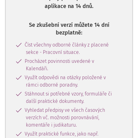
Důležité je sjednocení pohledu a přístupu, aby použití
aplikace na 14 dnů.
určitych metod nebo postupů bylo v souladu. Ideálně by
tedy kurzem měli projít oba –
Se zkušební verzí můžete 14 dní
bezplatně:
Číst všechny odborné články z placené
sekce - Pracovní situace.
Procházet povinnosti uvedené v
Kalendáři.
Využít odpovědi na otázky položené v
rámci odborné poradny.
Stáhnout si potřebné vzory, formuláře či
další praktické dokumenty.
Vyhledat předpisy ve všech časových
verzích vč. možnosti porovnávání,
komentáře i judikaturu.
Využít praktické funkce, jako např.