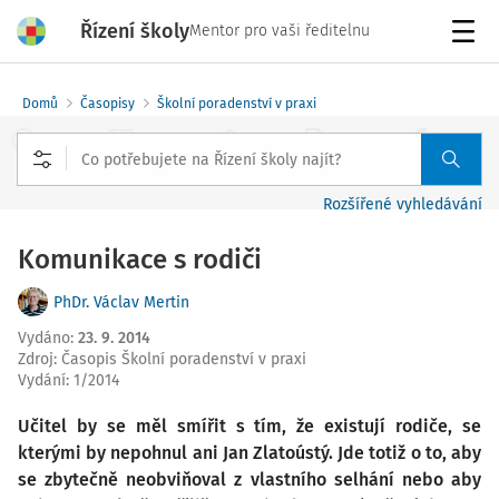
Řízení školy
Mentor pro vaši ředitelnu
Menu
Domů
Časopisy
Školní poradenství v praxi
Rozšířené vyhledávání
Komunikace s rodiči
PhDr. Václav Mertin
Vydáno
:
23. 9. 2014
Zdroj
:
Časopis Školní poradenství v praxi
Vydání:
1/2014
Učitel by se měl smířit s tím, že existují rodiče, se
kterými by nepohnul ani Jan Zlatoústý. Jde totiž o to, aby
se zbytečně neobviňoval z vlastního selhání nebo aby