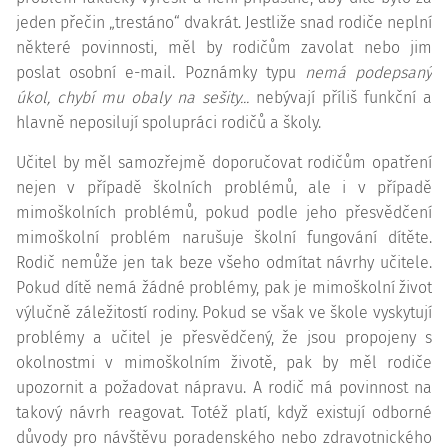
jeden přečin „trestáno“ dvakrát. Jestliže snad rodiče neplní
některé povinnosti, měl by rodičům zavolat nebo jim
poslat osobní e-mail. Poznámky typu
nemá podepsaný
úkol, chybí mu obaly na sešity...
nebývají příliš funkční a
hlavně neposilují spolupráci rodičů a školy.
Učitel by měl samozřejmě doporučovat rodičům opatření
nejen v případě školních problémů, ale i v případě
mimoškolních problémů, pokud podle jeho přesvědčení
mimoškolní problém narušuje školní fungování dítěte.
Rodič nemůže jen tak beze všeho odmítat návrhy učitele.
Pokud dítě nemá žádné problémy, pak je mimoškolní život
výlučně záležitostí rodiny. Pokud se však ve škole vyskytují
problémy a učitel je přesvědčený, že jsou propojeny s
okolnostmi v mimoškolním životě, pak by měl rodiče
upozornit a požadovat nápravu. A rodič má povinnost na
takový návrh reagovat. Totéž platí, když existují odborné
důvody pro návštěvu poradenského nebo zdravotnického