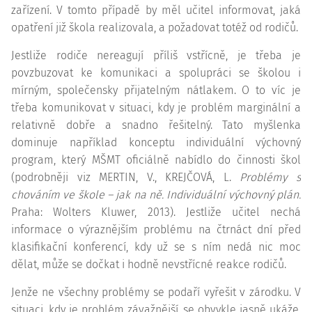
zařízení. V tomto případě by měl učitel informovat, jaká
opatření již škola realizovala, a požadovat totéž od rodičů.
Jestliže rodiče nereagují příliš vstřícně, je třeba je
povzbuzovat ke komunikaci a spolupráci se školou i
mírným, společensky přijatelným nátlakem. O to víc je
třeba komunikovat v situaci, kdy je problém marginální a
relativně dobře a snadno řešitelný. Tato myšlenka
dominuje například konceptu individuální výchovný
program, který MŠMT oficiálně nabídlo do činnosti škol
(podrobněji viz MERTIN, V., KREJČOVÁ, L.
Problémy s
chováním ve škole – jak na ně. Individuální výchovný plán.
Praha: Wolters Kluwer, 2013). Jestliže učitel nechá
informace o výraznějším problému na čtrnáct dní před
klasifikační konferencí, kdy už se s ním nedá nic moc
dělat, může se dočkat i hodně nevstřícné reakce rodičů.
Jenže ne všechny problémy se podaří vyřešit v zárodku. V
situaci, kdy je problém závažnější, se obvykle jasně ukáže,