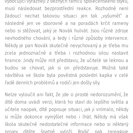
vybočující výrazněji z běžných rámců společenského styku,
musí následovat bezprostřední reakce. Rozhodně není
žádoucí nechat takovou situaci jen tak „vyšumět“ a
následně jen ve sborovně a na poradách krčit rameny
nebo si stěžovat, jaký je Novák hulvát. Jsou různé zdroje
nevhodného chování, a tedy i různé způsoby intervence.
Někdy je pan Novák skutečně nevychovaný a je třeba mu
zcela jednoznačně a třeba i rozhodnou silou nastavit
hranice. Jindy může mít představu, že učitelé se leknou a
budou se chovat, jak si on představuje. Možná také
návštěva ve škole byla pověstná poslední kapka v celé
řadě denních problémů a rodiči jen došly síly.
Nelze vyloučit ani fakt, že jde o prosté nedorozumění, že
dítě doma uvádí verzi, která ho staví do lepšího světla a
učitele naopak, dítě popisuje situaci, jak ji vnímalo, někdy
si může dokonce vymýšlet nebo i lhát. Někdy má však
škola skutečně nedostatečné informace nebo si některý
projev dítěte špatně vyloží. Rodič pak zareaguje