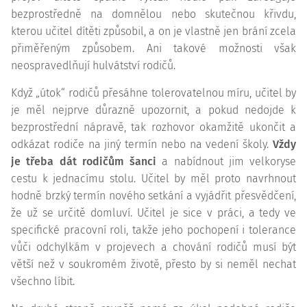
bezprostředně na domnělou nebo skutečnou křivdu,
kterou učitel dítěti způsobil, a on je vlastně jen brání zcela
přiměřeným způsobem. Ani takové možnosti však
neospravedlňují hulvátství rodičů.
Když „útok“ rodičů přesáhne tolerovatelnou míru, učitel by
je měl nejprve důrazně upozornit, a pokud nedojde k
bezprostřední nápravě, tak rozhovor okamžitě ukončit a
odkázat rodiče na jiný termín nebo na vedení školy.
Vždy
je třeba dát rodičům šanci
a nabídnout jim velkoryse
cestu k jednacímu stolu. Učitel by měl proto navrhnout
hodně brzký termín nového setkání a vyjádřit přesvědčení,
že už se určitě domluví. Učitel je sice v práci, a tedy ve
specifické pracovní roli, takže jeho pochopení i tolerance
vůči odchylkám v projevech a chování rodičů musí být
větší než v soukromém životě, přesto by si neměl nechat
všechno líbit.