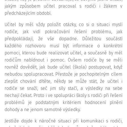
jakým způsobem učitel pracoval s rodiči i žákem v
předcházejícím období.
Učitel by měl vždy položit otázky, co si o situaci myslí
rodiče, jak vidí pokračování řešení problému, jak
předpokládají, že vše dopadne. Důležitou součástí
každého rozhovoru musí být informace o konkrétní
pomoci, kterou bude realizovat učitel, a současně by měl
rodičům nabídnout i pomoc. Ovšem rodiče by se měli
rovněž dovědět, jak bude učitel (škola) postupovat, když
nebudou spolupracovat. Přestože je pochopitelným cílem
zlepšit chování dítěte, někdy se může stát, že učitel i
rodiče se snaží, seč jim síly stačí, a výsledky na sebe
nechají čekat. Proto i ve spolupráci školy s rodiči při řešení
problémů je podstatným kritériem hodnocení plnění
dohody a ne jenom samotné výsledky.
Jestliže dojde k náročné situaci při komunikaci s rodiči,