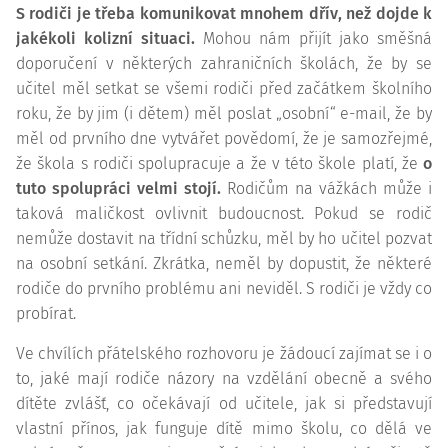
S rodiči je třeba komunikovat mnohem dřív, než dojde k
jakékoli kolizní situaci.
Mohou nám přijít jako směšná
doporučení v některých zahraničních školách, že by se
učitel měl setkat se všemi rodiči před začátkem školního
roku, že by jim (i dětem) měl poslat „osobní“ e-mail, že by
měl od prvního dne vytvářet povědomí, že je samozřejmé,
že škola s rodiči spolupracuje a že v této škole platí, že
o
tuto spolupráci velmi stojí.
Rodičům na vážkách může i
taková maličkost ovlivnit budoucnost. Pokud se rodič
nemůže dostavit na třídní schůzku, měl by ho učitel pozvat
na osobní setkání. Zkrátka, neměl by dopustit, že některé
rodiče do prvního problému ani neviděl. S rodiči je vždy co
probírat.
Ve chvílích přátelského rozhovoru je žádoucí zajímat se i o
to, jaké mají rodiče názory na vzdělání obecně a svého
dítěte zvlášť, co očekávají od učitele, jak si představují
vlastní přínos, jak funguje dítě mimo školu, co dělá ve