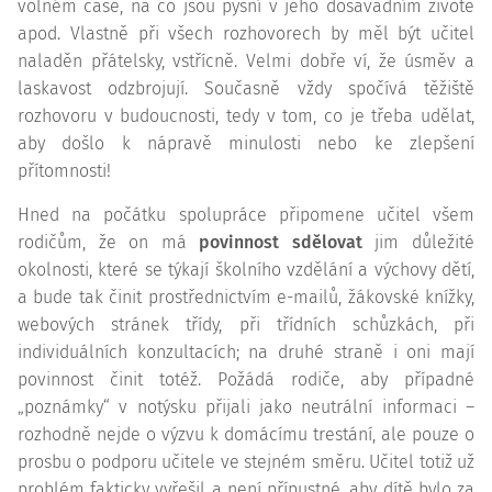
volném čase, na co jsou pyšní v jeho dosavadním životě
apod. Vlastně při všech rozhovorech by měl být učitel
naladěn přátelsky, vstřícně. Velmi dobře ví, že úsměv a
laskavost odzbrojují. Současně vždy spočívá těžiště
rozhovoru v budoucnosti, tedy v tom, co je třeba udělat,
aby došlo k nápravě minulosti nebo ke zlepšení
přítomnosti!
Hned na počátku spolupráce připomene učitel všem
rodičům, že on má
povinnost sdělovat
jim důležité
okolnosti, které se týkají školního vzdělání a výchovy dětí,
a bude tak činit prostřednictvím e-mailů, žákovské knížky,
webových stránek třídy, při třídních schůzkách, při
individuálních konzultacích; na druhé straně i oni mají
povinnost činit totéž. Požádá rodiče, aby případné
„poznámky“ v notýsku přijali jako neutrální informaci –
rozhodně nejde o výzvu k domácímu trestání, ale pouze o
prosbu o podporu učitele ve stejném směru. Učitel totiž už
problém fakticky vyřešil a není přípustné, aby dítě bylo za