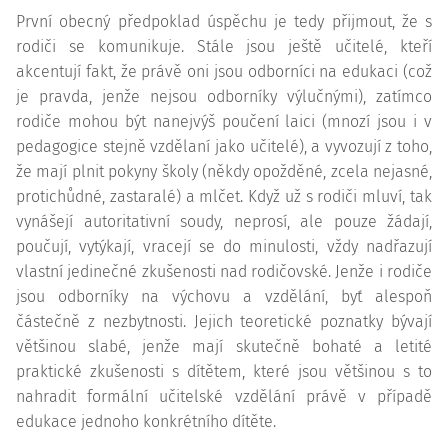
První obecný předpoklad úspěchu je tedy přijmout, že s
rodiči se komunikuje. Stále jsou ještě učitelé, kteří
akcentují fakt, že právě oni jsou odborníci na edukaci (což
je pravda, jenže nejsou odborníky výlučnými), zatímco
rodiče mohou být nanejvýš poučení laici (mnozí jsou i v
pedagogice stejně vzdělaní jako učitelé), a vyvozují z toho,
že mají plnit pokyny školy (někdy opožděné, zcela nejasné,
protichůdné, zastaralé) a mlčet. Když už s rodiči mluví, tak
vynášejí autoritativní soudy, neprosí, ale pouze žádají,
poučují, vytýkají, vracejí se do minulosti, vždy nadřazují
vlastní jedinečné zkušenosti nad rodičovské. Jenže i rodiče
jsou odborníky na výchovu a vzdělání, byť alespoň
částečně z nezbytnosti. Jejich teoretické poznatky bývají
většinou slabé, jenže mají skutečně bohaté a letité
praktické zkušenosti s dítětem, které jsou většinou s to
nahradit formální učitelské vzdělání právě v případě
edukace jednoho konkrétního dítěte.