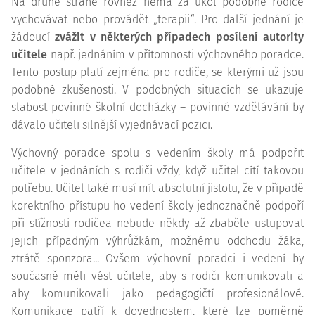
Na druhé straně rovněž nemá za úkol podobné rodiče
vychovávat nebo provádět „terapii“. Pro další jednání je
žádoucí
zvážit v některých případech posílení autority
učitele
např. jednáním v přítomnosti výchovného poradce.
Tento postup platí zejména pro rodiče, se kterými už jsou
podobné zkušenosti. V podobných situacích se ukazuje
slabost povinné školní docházky – povinné vzdělávání by
dávalo učiteli silnější vyjednávací pozici.
Výchovný poradce spolu s vedením školy má podpořit
učitele v jednáních s rodiči vždy, když učitel cítí takovou
potřebu. Učitel také musí mít absolutní jistotu, že v případě
korektního přístupu ho vedení školy jednoznačně podpoří
při stížnosti rodičea nebude někdy až zbaběle ustupovat
jejich případným výhrůžkám, možnému odchodu žáka,
ztrátě sponzora... Ovšem výchovní poradci i vedení by
současně měli vést učitele, aby s rodiči komunikovali a
aby komunikovali jako pedagogičtí profesionálové.
Komunikace patří k dovednostem, které lze poměrně