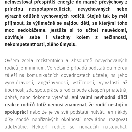
neinvestoval přespříliš energie do marné převýchovy z
principu nespolupracujících, nevychovaných nebo
výrazně odlišně vychovaných rodičů. Stejně tak by měl
přijmout, že výjimečně se najdou děti, se kterými toho
moc nedokážeme. Jestliže si to učitel neuvědomí,
obviňuje sebe i všechny kolem z nečinnosti,
nekompetentnosti, zlého úmyslu.
Ovšem zcela rezistentních a absolutně nevychovaných
rodičů je minimum. Ve většině případů podstatnou měrou
záleží na komunikačních dovednostech učitele, na jeho
vynalézavosti, angažovanosti, vstřícnosti, vytvalosti až
úpornosti, zda spolupráce s rodiči bude alespoň přijatelná,
dobrá, nebo dokonce výtečná.
Ani velmi nevhodná dílčí
reakce rodičů totiž nemusí znamenat, že rodič nestojí o
spolupráci
nebo že je ve své podstatě hulvát. Jen někdy
díky shodě nepříznivých okolností nezvládne reagovat
adekvátně. Někteří rodiče se nenaučili naslouchat,