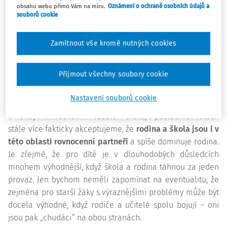
tomto případě jde spíše o zbožné přání než o realitu. Mnozí
obsahu webu přímo Vám na míru.
Oznámení o ochraně osobních údajů a
souborů cookie
učitelé skutečně začínají komunikovat s rodiči, až když
dojde k průšvihu, a pak diví, že s nimi není rozumná řeč.
Zamítnout vše kromě nutných cookies
Jiní komunikují zcela neprofesionálně, takže problémy
spíše eskalují, nebo dokonce vyvolávají.
Přijmout všechny soubory cookie
Škola a rodina jsou při vzdělávání a výchově dítěte na
jedné lodi. Jsou významným způsobem závislí na jeho
Nastavení souborů cookie
dobrých výsledcích. Zatímco dříve rozhodovala o školním
a někdy i mimoškolním vzdělání škola, v posledních letech
stále více fakticky akceptujeme, že
rodina a škola jsou i v
této oblasti rovnocenní partneři
a spíše dominuje rodina.
Je zřejmé, že pro dítě je v dlouhodobých důsledcích
mnohem výhodnější, když škola a rodina táhnou za jeden
provaz. Jen bychom neměli zapomínat na eventualitu, že
zejména pro starší žáky s výraznějšími problémy může být
docela výhodné, když rodiče a učitelé spolu bojují – oni
jsou pak „chudáci“ na obou stranách.