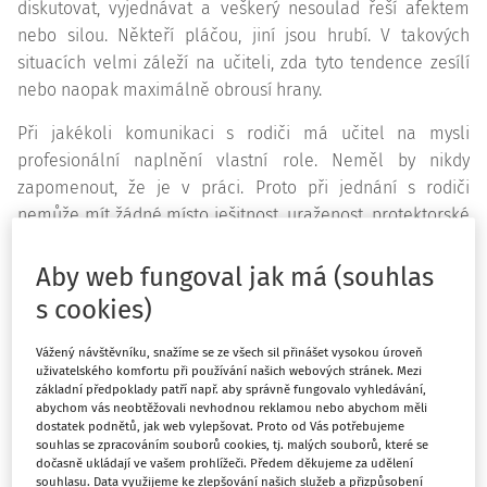
diskutovat, vyjednávat a veškerý nesoulad řeší afektem
nebo silou. Někteří pláčou, jiní jsou hrubí. V takových
situacích velmi záleží na učiteli, zda tyto tendence zesílí
nebo naopak maximálně obrousí hrany.
Při jakékoli komunikaci s rodiči má učitel na mysli
profesionální naplnění vlastní role. Neměl by nikdy
zapomenout, že je v práci. Proto při jednání s rodiči
nemůže mít žádné místo ješitnost, uraženost, protektorské
poučování, křik, výčitky, snaha vyhrát nad rodičem, či snad
dokonce pomstychtivost... Důležité je rovněž umožnit rodiči
Aby web fungoval jak má (souhlas
čestný ústup z náročné situace.
s cookies)
Důraz na prevenci nepříjemných situací, snížení
Vážený návštěvníku, snažíme se ze všech sil přinášet vysokou úroveň
pravděpodobnosti nepřátelského, nebo dokonce
uživatelského komfortu při používání našich webových stránek. Mezi
základní předpoklady patří např. aby správně fungovalo vyhledávání,
agresivního jednání rodičů
se opakuje v každém výkladu
abychom vás neobtěžovali nevhodnou reklamou nebo abychom měli
o spolupráci školy a rodiny, případně o managementu
dostatek podnětů, jak web vylepšovat. Proto od Vás potřebujeme
souhlas se zpracováním souborů cookies, tj. malých souborů, které se
činnosti učitele, takže to pak může znít jako nejbanálnější
dočasně ukládají ve vašem prohlížeči. Předem děkujeme za udělení
fráze a naprostá samozřejmost v práci učitelů. Jenže i v
souhlasu. Data využijeme ke zlepšování našich služeb a přizpůsobení