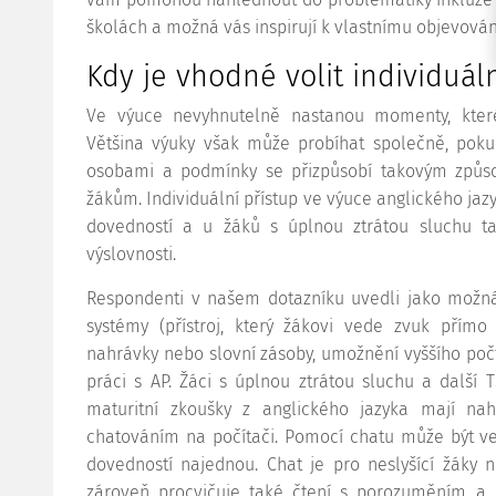
školách a možná vás inspirují k vlastnímu objevován
Kdy je vhodné volit individuáln
Ve výuce nevyhnutelně nastanou momenty, které
Většina výuky však může probíhat společně, pok
osobami a podmínky se přizpůsobí takovým způs
žákům. Individuální přístup ve výuce anglického jaz
dovedností a u žáků s úplnou ztrátou sluchu 
výslovnosti.
Respondenti v našem dotazníku uvedli jako možná 
systémy (přístroj, který žákovi vede zvuk přímo
nahrávky nebo slovní zásoby, umožnění vyššího poč
práci s AP. Žáci s úplnou ztrátou sluchu a další 
maturitní zkoušky z anglického jazyka mají n
chatováním na počítači. Pomocí chatu může být ve
dovedností najednou. Chat je pro neslyšící žáky
zároveň procvičuje také čtení s porozuměním a 