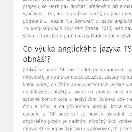
projevu, ke které pak dochází především při e-mai
vyučovat ji lze, ale je potřeba zvážit, do jaké mír
potřebné a možné. Na
Semináři o výuce anglické
studenty středních škol HVP
(Praha, 2018) bylo na
slova a fráze, které patří mezi základní nebo nezbytn
Co výuka anglického jazyka TSP
obnáší?
Jelikož se bude TSP žák i s dobrou kompenzací sp
mluvidel), je nutné se naučit používat zásady kom
knihu
Hádej, co říkám aneb Odezírání je nejisté u
nejdůležitější otázky a uvádí na pravou míru 
správné komunikace s neslyšícími. Autorka zde nap
čtou a píšou, a na příkladech ukazuje, která slo
osobám s TSP odezírání co nejvíce usnadnit. J
anglického jazyka je nadmíru náročný úkol vzhle
mluvidel) neodpovídají tvaru vyslovovaných písm