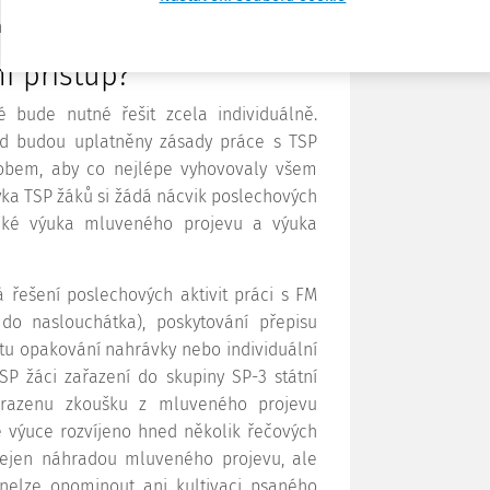
í nových metod a technik v této oblasti.
í přístup?
 bude nutné řešit zcela individuálně.
ud budou uplatněny zásady práce s TSP
obem, aby co nejlépe vyhovovaly všem
yka TSP žáků si žádá nácvik poslechových
také výuka mluveného projevu a výuka
řešení poslechových aktivit práci s FM
 do naslouchátka), poskytování přepisu
tu opakování nahrávky nebo individuální
TSP žáci zařazení do skupiny SP-3 státní
ahrazenu zkoušku z mluveného projevu
 výuce rozvíjeno hned několik řečových
 nejen náhradou mluveného projevu, ale
nelze opominout ani kultivaci psaného