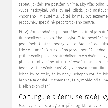
zeptat, jak žák své postižení vnímá, aby včas odhal
výuce nedotýkal. Dále by měl zjistit, jaká naslou
vhodného FM systému. Učitel by měl být seznám
pracovníky speciálně pedagogického centra.
Při výběru vhodného podpůrného opatření je nutné
tlumočníkem znakového jazyka. Tato povolání se
podmínek. Asistent pedagoga se žádoucí kvalifika
kdežto tlumočník znakového jazyka nemůže jednat 
je tlumočník pouze prostředníkem mezi dvěma jaz
přidávat ani z něho ubírat. Zároveň nesmí ani je
hodnoty. Tlumočník musí vždy zachovat neutralitu.
lehce by se stalo, že by nebyl schopen rozlišit, kd
hranice té druhé. To znamená, že by mohlo při tlumoč
k jejich zkomolení.
Co funguje a čemu se raději v
Mezi výukové strategie a přístupy, které uvítají T