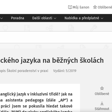
Můj šanon
Oblíben
Poradna
Další oblasti
Nabídka a předplatné
ického jazyka na běžných školách
pis Školní poradenství v praxi
Vydání:
5/2019
nglický jazyk v inkluzivní třídě? Jak na
Oblíbené
a asistenta pedagoga (dále „AP“) a
 práci jsem se pokusila hledat takové
Stáhnout