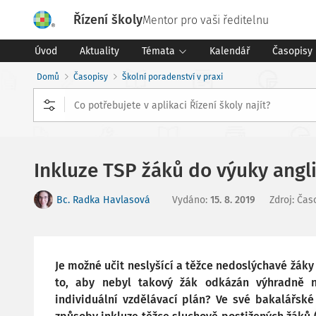
Řízení školy
Mentor pro vaši ředitelnu
Úvod
Aktuality
Témata
Kalendář
Časopisy
Domů
Časopisy
Školní poradenství v praxi
Inkluze TSP žáků do výuky angl
Bc. Radka Havlasová
Vydáno
:
15. 8. 2019
Zdroj
:
Časo
Je možné učit neslyšící a těžce nedoslýchavé žáky a
to, aby nebyl takový žák odkázán výhradně n
individuální vzdělávací plán? Ve své bakalářské