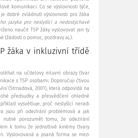
lové komunikaci. Co se výslovnosti týče,
y je dobré zvládnutí výslovnosti pro žáka
ho jazyka pro neslyšící a nedoslýchavé
vrženo naučit TSP žáky vyslovovat jen ty
é (žádosti o pomoc, pozdravy aj.).
 žáka v inkluzivní třídě
oléhat na učitelovy mluvní obrazy (tvar
unikace s TSP osobami. Doporučuji čtivou
mění
(Strnadová, 2001), která odpovídá na
mnohé předsudky a přesvědčení ohledně
říklad vysvětluje, proč neslyšící neradi
va jsou při odezírání problémová a jak
e nutné porozumět tomu, že odezírání
dem k tomu že jednotlivé kinémy (tvary
en. Vyslovovaná a psaná forma se mezi