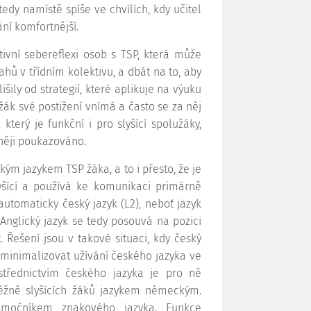
tedy namístě spíše ve chvílích, kdy učitel
ání komfortnější.
vní sebereflexi osob s TSP, která může
ahů v třídním kolektivu, a dbát na to, aby
išily od strategií, které aplikuje na výuku
 žák své postižení vnímá a často se za něj
který je funkční i pro slyšící spolužáky,
zněji poukazováno.
ým jazykem TSP žáka, a to i přesto, že je
yšící a používá ke komunikaci primárně
utomaticky český jazyk (L2), neboť jazyk
nglický jazyk se tedy posouvá na pozici
 Řešení jsou v takové situaci, kdy český
 minimalizovat užívání českého jazyka ve
střednictvím českého jazyka je pro ně
běžně slyšících žáků jazykem německým.
močníkem znakového jazyka. Funkce