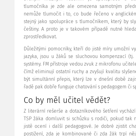
tlumočníka je zde ale omezena samotným předmě
nemůže tlumočit i to, co bude řečeno v anglickém
stejný jako spolupráce s tlumočníkem, který by sl
češtiny. A proto je v takovém případě nutné hledat
zprostředkovat.
Důležitými pomocníky, kteří do jisté míry umožní vy
jazyka, jsou u žáků se sluchovou kompenzací (tj.
systémy. FM přístroje vedou zvuk z mikrofonu učite
čímž eliminují ostatní ruchy a zvyšují kvalitu sl
být simultánní přepis, který lze v dnešní době zaji
řadě pak dobře funguje chatování s pedagogem či spo
Co by měl učitel vědět?
Z literární rešerše a dotazníkového šetření vychází 
TSP žáka domluvit si schůzku s rodiči, pokud tak
jistě ocení i další pedagogové. Je dobré zjistit c
postižení, zda je kombinované či zda žák trpí ně