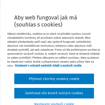
(dále „TSP“) do výuky anglického jazyka
pravy pro učitele a zároveň by umožnily,
olužákům prospívala.
Tisknout
Aby web fungoval jak má
(souhlas s cookies)
Sdílet
Vážený návštěvníku, snažíme se ze všech sil přinášet vysokou úroveň
ůzkum, kterého se zúčastnilo 12 učitelů
uživatelského komfortu při používání našich webových stránek. Mezi
Poznámka
základní předpoklady patří např. aby správně fungovalo vyhledávání,
ch školách s TSP žákem v inkluzi. Věk
abychom vás neobtěžovali nevhodnou reklamou nebo abychom měli
ho osm respondentů bylo starších než 35
dostatek podnětů, jak web vylepšovat. Proto od Vás potřebujeme souhlas se
zpracováním souborů cookies, tj. malých souborů, které se dočasně ukládají
a školy, které se zabývají prací s těžce
ve vašem prohlížeči. Předem děkujeme za udělení souhlasu. Data využijeme
 Dotazník proto tyto instituce mohly dále
ke zlepšování našich služeb a přizpůsobení obsahu webu přímo Vám na
základních škol dle tipů žáků ze speciální
míru.
Oznámení o ochraně osobních údajů a souborů cookie
sme použili i sociální média. Zastoupení
respondenty rovnoměrné. V anonymním
Přijmout všechny soubory cookie
teré se týkaly inkluze TSP žáků do výuky
 nebo naopak byly slepou uličkou.
Zamítnout vše kromě nutných cookies
plněn o další, zpřesňující informace, které
Nastavení souborů cookie
SP žáků do výuky angličtiny na běžných