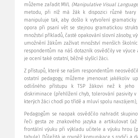
můžeme zařadit MVL
(Manipulative Visual Languag
metodu, při níž má žák k dispozici různé tvary
manipuluje tak, aby došlo k vytvoření gramaticky 
opora při psaní vět se stejnou gramatickou struk
množství příkladů, časté opakování slovní zásoby, 
umožnění žákům zažívat množství menších školních 
respondentům na náš dotazník osvědčily ve výuce 
je ocení také ostatní, běžně slyšící žáci.
Z přístupů, které se našim respondentům neosvědčily
ostatní pedagogy, můžeme jmenovat jakékoliv up
odlišného přístupu k TSP žákovi než k jeho b
diskriminace (přehlížení chyb, tolerování pasivity v
kterých žáci chodí po třídě a mluví spolu navzájem)
Pedagogům se naopak osvědčilo nahradit skupinovo
řeči gesta ze znakového jazyka a artikulovat (až
frontální výuku při výkladu učitele a výuku hrou (p
tabule). Důležitá je rovněž komunikace s rodiči a d