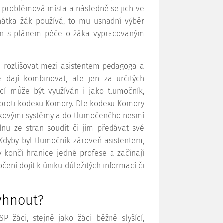
il problémová místa a následně se jich ve
chátka žák používá, to mu usnadní výběr
en s plánem péče o žáka vypracovaným
 rozlišovat mezi asistentem pedagoga a
 dají kombinovat, ale jen za určitých
cí může být využíván i jako tlumočník,
proti kodexu Komory. Dle kodexu Komory
ykovými systémy a do tlumočeného nesmí
dnu ze stran soudit či jim předávat své
 Kdyby byl tlumočník zároveň asistentem,
y končí hranice jedné profese a začínají
ení dojít k úniku důležitých informací či
yhnout?
SP žáci, stejně jako žáci běžně slyšící,