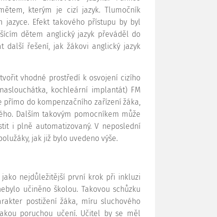
tem, kterým je cizí jazyk. Tlumočník
 jazyce. Efekt takového přístupu by byl
yšícím dětem anglický jazyk převáděl do
 další řešení, jak žákovi anglický jazyk
tvořit vhodné prostředí k osvojení cizího
 naslouchátka, kochleární implantát) FM
le přímo do kompenzačního zařízení žáka,
yšeného. Dalším takovým pomocníkem může
stit i plně automatizovaný. V neposlední
lužáky, jak již bylo uvedeno výše.
jako nejdůležitější první krok při inkluzi
 nebylo učiněno školou. Takovou schůzku
harakter postižení žáka, míru sluchového
jakou poruchou učení. Učitel by se měl