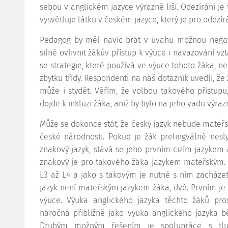
sebou v anglickém jazyce výrazně liší. Odezírání je 
vysvětluje látku v českém jazyce, který je pro odezír
Pedagog by měl navíc brát v úvahu možnou negati
silně ovlivnit žákův přístup k výuce i navazování vzt
se strategie, které používá ve výuce tohoto žáka, nel
zbytku třídy. Respondenti na náš dotazník uvedli, že
může i stydět. Věřím, že volbou takového přístupu, 
dojde k inkluzi žáka, aniž by bylo na jeho vadu výra
Může se dokonce stát, že český jazyk nebude mateřsk
české národnosti. Pokud je žák prelingválně nesl
znakový jazyk, stává se jeho prvním cizím jazykem a
znakový je pro takového žáka jazykem mateřským. A
L3 až L4 a jako s takovým je nutné s ním zacházet.
jazyk není mateřským jazykem žáka, dvě. Prvním je
výuce. Výuka anglického jazyka těchto žáků pro
náročná přibližně jako výuka anglického jazyka 
Druhým možným řešením je spolupráce s tlu