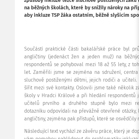
způsoby inkluze těžce sluchově postižených žáků 
na běžných školách, které by snížily nároky na pří
aby inkluze TSP žáka ostatním, běžně slyšícím sp
Součástí praktické části bakalářské práce byl pr
angličtiny (jedenáct žen a jeden muž) na běžný
respondentů se pohyboval mezi 18 až 55 lety, z to
let. Zaměřili jsme se zejména na sdružení, centra 
sluchově postiženými dětmi, jejich rodiči a učiteli.
šířit mezi své kontakty. Oslovili jsme také několik 
školy v Hradci Králové a při hledání respondentů j
učitelů prvního a druhého stupně bylo mezi 
dotazníku odpovídali na převážně otevřené otázky, k
angličtiny, zejména pak přístupů, které se osvědčily
Následující text vychází ze závěru práce, který je do
vám pomohou nahlédnout do problematiky inkluze T