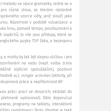
e)
metodu ve výuce gramatiky. Jedná se o
 pro různá slova, se kterými následně
správného vzorce věty, jenž slouží jako
turou. Názornost v podobě vizualizace a
výuka hrou, pomalé tempo, povzbuzování a
úspěchů, to vše jsou přístupy, které se
anglického jazyka TSP žáka, a bezesporu
, a mohly by tak být slepou uličkou i pro
ozorňování na vadu (např. volba zcela
ěžně slyšícím spolužákům), pozitivní
 hodině aj.),
mingle activities
(aktivity, při
, skupinová práce a nepřítomnost AP.
u práci prací ve dvojicích, vkládat do
 přehnaně vyslovovat). Dále doporučují
exeso, programy na tabletu, interaktivní
alšími zaměstnanci školy. Vhodné je také