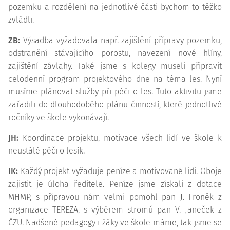
pozemku a rozdělení na jednotlivé části bychom to těžko
zvládli.
ZB:
Výsadba vyžadovala např. zajištění přípravy pozemku,
odstranění stávajícího porostu, navezení nové hlíny,
zajištění závlahy. Také jsme s kolegy museli připravit
celodenní program projektového dne na téma les. Nyní
musíme plánovat služby při péči o les. Tuto aktivitu jsme
zařadili do dlouhodobého plánu činností, které jednotlivé
ročníky ve škole vykonávají.
JH:
Koordinace projektu, motivace všech lidí ve škole k
neustálé péči o lesík.
IK:
Každý projekt vyžaduje peníze a motivované lidi. Oboje
zajistit je úloha ředitele. Peníze jsme získali z
dotace
MHMP, s přípravou nám velmi pomohl pan J. Froněk z
organizace TEREZA, s výběrem stromů pan V. Janeček z
ČZU. Nadšené pedagogy i žáky ve škole máme, tak jsme se