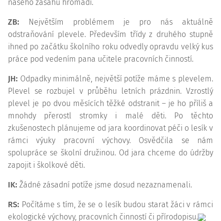
našeho zásahu hromadí.
ZB:
Největším problémem je pro nás aktuálně
odstraňování plevele. Především třídy z druhého stupně
ihned po začátku školního roku odvedly opravdu velký kus
práce pod vedením pana učitele pracovních činností.
JH:
Odpadky minimálně, největší potíže máme s plevelem.
Plevel se rozbujel v průběhu letních prázdnin. Vzrostlý
plevel je po dvou měsících těžké odstranit – je ho příliš a
mnohdy přerostl stromky i malé děti. Po těchto
zkušenostech plánujeme od jara koordinovat péči o lesík v
rámci výuky pracovní výchovy. Osvědčila se nám
spolupráce se školní družinou. Od jara chceme do údržby
zapojit i školkové děti.
IK:
Žádné zásadní potíže jsme dosud nezaznamenali.
RS:
Počítáme s tím, že se o lesík budou starat žáci v rámci
ekologické výchovy, pracovních činností či přírodopisu.