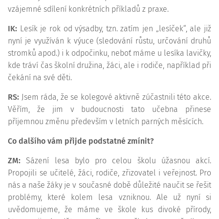
vzájemné sdílení konkrétních příkladů z praxe.
IK:
Lesík je rok od výsadby, tzn. zatím jen „lesíček“, ale již
nyní je využíván k výuce (sledování růstu, určování druhů
stromků apod.) i k odpočinku, neboť máme u lesíka lavičky,
kde tráví čas školní družina, žáci, ale i rodiče, například při
čekání na své děti.
RS:
Jsem ráda, že se kolegové aktivně zúčastnili této akce.
Věřím, že jim v budoucnosti tato učebna přinese
příjemnou změnu především v letních parných měsících.
Co dalšího vám přijde podstatné zmínit?
ZM:
Sázení lesa bylo pro celou školu úžasnou akcí.
Propojili se učitelé, žáci, rodiče, zřizovatel i veřejnost. Pro
nás a naše žáky je v současné době důležité naučit se řešit
problémy, které kolem lesa vzniknou. Ale už nyní si
uvědomujeme, že máme ve škole kus divoké přírody,