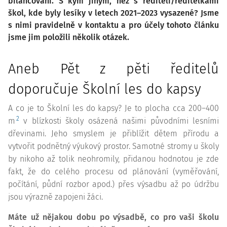
bilancování. S kým jiným, než s řediteli/ředitelkami
škol, kde byly lesíky v letech 2021–2023 vysazené? Jsme
s nimi pravidelně v kontaktu a pro účely tohoto článku
jsme jim položili několik otázek.
aneb Pět z pěti ředitelů
doporučuje Školní les do kapsy
A co je to Školní les do kapsy? Je to plocha cca 200–400
2
m
v blízkosti školy osázená našimi původními lesními
dřevinami. Jeho smyslem je přiblížit dětem přírodu a
vytvořit podnětný výukový prostor. Samotné stromy u školy
by nikoho až tolik neohromily, přidanou hodnotou je zde
fakt, že do celého procesu od plánování (vyměřování,
počítání, půdní rozbor apod.) přes výsadbu až po údržbu
jsou výrazně zapojeni žáci.
Máte už nějakou dobu po výsadbě, co pro vaši školu