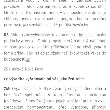
zadržování vody v krajině. Zeleň v zahradě vytváří
prachovou i hlukovou bariéru před frekventovanou ulicí,
která sousedí s naší zahradou. A v neposlední řadě jsme
chtěli opravdovou venkovní učebnu, kde budou moci žáci
pozorovat, jak vzniká les a jaké přiláká živočichy.
RS:
Chtěli jsme vytvořit venkovní učebnu, aby se žáci učili i
prakticky a venku. Tento projekt, který nám byl nabídnut,
se nám jevil jako ideální příležitost. V tuto chvíli jsme k
tomu přidali i 50 let od založení naší školy, takže vzkaz do
budoucnosti.
ZŠ Husitská Nová Paka
Co výsadba vyžadovala od vás jako ředitele?
ZM:
Organizace celé akce výsadby nebyla jednoduchá a
bez úzké spolupráce s koordinátorkou p. učitelkou
Javůrkovou, členy Ekotýmu a jejich zapálení pro tuto akci,
zpracování harmonogramu před výsadbou, přípravy