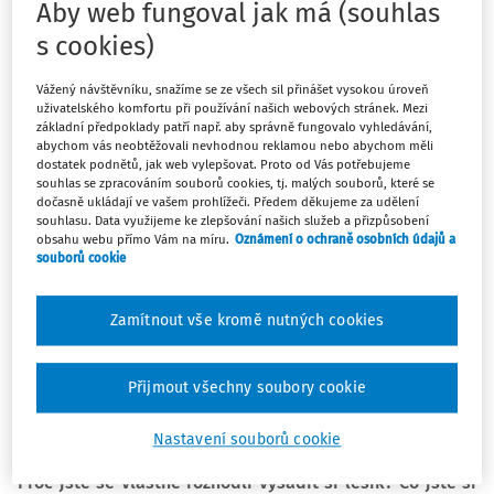
Aby web fungoval jak má (souhlas
vzácnou příležitost se realizovat v ekologické
s cookies)
problematice uprostřed velkoměsta. Zároveň ho vnímáme
jako příležitost vyučovat naše žáky v lepším prostředí a
Vážený návštěvníku, snažíme se ze všech sil přinášet vysokou úroveň
pro některé předměty v nenahraditelné praktické výuce.
uživatelského komfortu při používání našich webových stránek. Mezi
Máme velkou radost, že se stromky v lese ujaly a
základní předpoklady patří např. aby správně fungovalo vyhledávání,
abychom vás neobtěžovali nevhodnou reklamou nebo abychom měli
prospívají. Protože si lesíku doopravdy vážíme,
dostatek podnětů, jak web vylepšovat. Proto od Vás potřebujeme
zorganizovali jsme teď před zimou brigádu, abychom lesík
souhlas se zpracováním souborů cookies, tj. malých souborů, které se
dočasně ukládají ve vašem prohlížeči. Předem děkujeme za udělení
a jeho okolí uklidili a stromky zabezpečili mulčem –
souhlasu. Data využijeme ke zlepšování našich služeb a přizpůsobení
slámou. Brigády se zúčastnili všichni: žáci, pedagogický
obsahu webu přímo Vám na míru.
Oznámení o ochraně osobních údajů a
souborů cookie
sbor i rodiče. Pomoct přišli i bývalí žáci, což vypovídá o
tom, jaký mají všichni k lesíku vztah.
Zamítnout vše kromě nutných cookies
RS:
V tuto chvíli se musíme postarat o doplnění štěpky ke
stromkům, sázeli jsme ho před 4 dny, takže
Přijmout všechny soubory cookie
vyhodnocujeme, platíme faktury atd
ZŠ Jana Wericha Praha 17
Nastavení souborů cookie
Proč jste se vlastně rozhodli vysadit si lesík? Co jste si