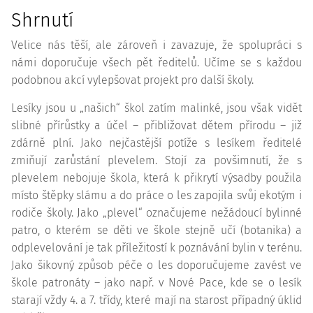
Shrnutí
Velice nás těší, ale zároveň i zavazuje, že spolupráci s
námi doporučuje všech pět ředitelů. Učíme se s každou
podobnou akcí vylepšovat projekt pro další školy.
Lesíky jsou u „našich“ škol zatím malinké, jsou však vidět
slibné přírůstky a účel – přibližovat dětem přírodu – již
zdárně plní. Jako nejčastější potíže s lesíkem ředitelé
zmiňují zarůstání plevelem. Stojí za povšimnutí, že s
plevelem nebojuje škola, která k přikrytí výsadby použila
místo štěpky slámu a do práce o les zapojila svůj ekotým i
rodiče školy. Jako „plevel“ označujeme nežádoucí bylinné
patro, o kterém se děti ve škole stejně učí (botanika) a
odplevelování je tak příležitostí k poznávání bylin v terénu.
Jako šikovný způsob péče o les doporučujeme zavést ve
škole patronáty – jako např. v Nové Pace, kde se o lesík
starají vždy 4. a 7. třídy, které mají na starost případný úklid