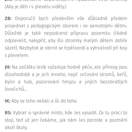
(Aby je děti i v plevelu viděly.)
ZB:
Doporučil bych především vše důkladně předem
projednat s pedagogickým sborem i se samotnými dětmi.
Důležité je také nepodcenit přípravu pozemku (řádně
odplevelit, nakypřit, aby šlo stromky malým dětem dobře
sázet). Nezbytné je obrnit se trpělivostí a vytrvalostí při boji
s plevelem.
JH:
Na začátku lesík vyžaduje hodně péče, ale přínosy jsou
dlouhodobé a je jich mnoho, např. určování stromů, keřů,
bylin a hub, pozorování hmyzu a jiných bezobratlých
živočichů…
IK:
Aby se toho nebáli a šli do toho.
RS:
Vybrat si správné místo, kde les vysadit. Za tu práci to
stojí, teď už jen čekáme, jak nám les poroste a pozmění
okolí školy.