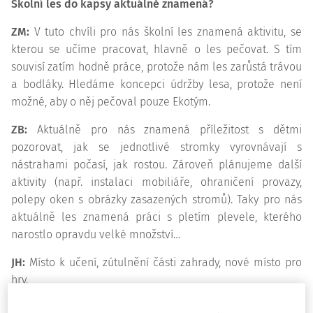
Školní les do kapsy aktuálně znamená?
ZM:
V tuto chvíli pro nás školní les znamená aktivitu, se
kterou se učíme pracovat, hlavně o les pečovat. S tím
souvisí zatím hodně práce, protože nám les zarůstá trávou
a bodláky. Hledáme koncepci údržby lesa, protože není
možné, aby o něj pečoval pouze Ekotým.
ZB:
Aktuálně pro nás znamená příležitost s dětmi
pozorovat, jak se jednotlivé stromky vyrovnávají s
nástrahami počasí, jak rostou. Zároveň plánujeme další
aktivity (např. instalaci mobiliáře, ohraničení provazy,
polepy oken s obrázky zasazených stromů). Taky pro nás
aktuálně les znamená práci s pletím plevele, kterého
narostlo opravdu velké množství…
JH:
Místo k učení, zútulnění části zahrady, nové místo pro
hry.
IK:
Školní les do kapsy pro naši školu znamená prestižní a