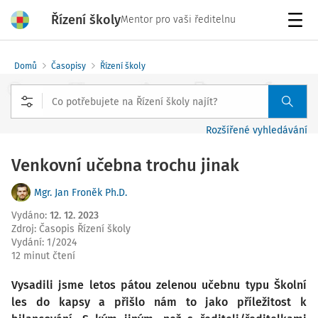
Řízení školy
Mentor pro vaši ředitelnu
Menu
Domů
Časopisy
Řízení školy
Rozšířené vyhledávání
Venkovní učebna trochu jinak
Mgr. Jan Froněk Ph.D.
Vydáno
:
12. 12. 2023
Zdroj
:
Časopis Řízení školy
Vydání:
1/2024
12 minut čtení
Vysadili jsme letos pátou zelenou učebnu typu Školní
les do kapsy a přišlo nám to jako příležitost k