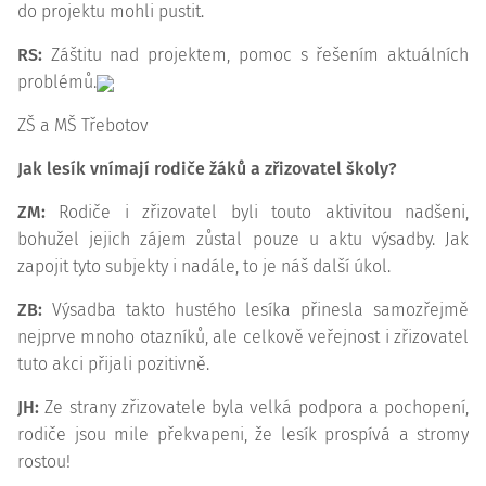
do projektu mohli pustit.
RS:
Záštitu nad projektem, pomoc s řešením aktuálních
problémů.
ZŠ a MŠ Třebotov
Jak lesík vnímají rodiče žáků a zřizovatel školy?
ZM:
Rodiče i zřizovatel byli touto aktivitou nadšeni,
bohužel jejich zájem zůstal pouze u aktu výsadby. Jak
zapojit tyto subjekty i nadále, to je náš další úkol.
ZB:
Výsadba takto hustého lesíka přinesla samozřejmě
nejprve mnoho otazníků, ale celkově veřejnost i zřizovatel
tuto akci přijali pozitivně.
JH:
Ze strany zřizovatele byla velká podpora a pochopení,
rodiče jsou mile překvapeni, že lesík prospívá a stromy
rostou!