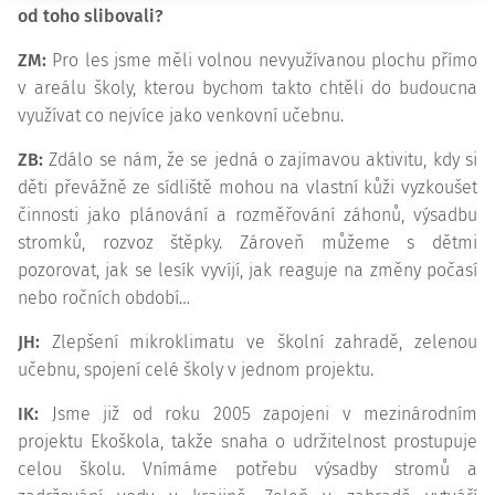
od toho slibovali?
ZM:
Pro les jsme měli volnou nevyužívanou plochu přímo
v areálu školy, kterou bychom takto chtěli do budoucna
využívat co nejvíce jako venkovní učebnu.
ZB:
Zdálo se nám, že se jedná o zajímavou aktivitu, kdy si
děti převážně ze sídliště mohou na vlastní kůži vyzkoušet
činnosti jako plánování a rozměřování záhonů, výsadbu
stromků, rozvoz štěpky. Zároveň můžeme s dětmi
pozorovat, jak se lesík vyvíjí, jak reaguje na změny počasí
nebo ročních období…
JH:
Zlepšení mikroklimatu ve školní zahradě, zelenou
učebnu, spojení celé školy v jednom projektu.
IK:
Jsme již od roku 2005 zapojeni v mezinárodním
projektu Ekoškola, takže snaha o udržitelnost prostupuje
celou školu. Vnímáme potřebu výsadby stromů a