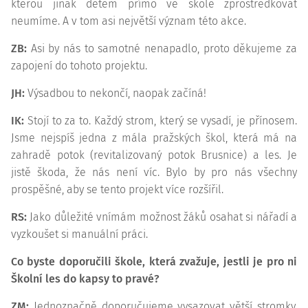
kterou jinak dětem přímo ve škole zprostředkovat
neumíme. A v tom asi největší význam této akce.
ZB:
Asi by nás to samotné nenapadlo, proto děkujeme za
zapojení do tohoto projektu.
JH:
Výsadbou to nekončí, naopak začíná!
IK:
Stojí to za to. Každý strom, který se vysadí, je přínosem.
Jsme nejspíš jedna z mála pražských škol, která má na
zahradě potok (revitalizovaný potok Brusnice) a les. Je
jistě škoda, že nás není víc. Bylo by pro nás všechny
prospěšné, aby se tento projekt více rozšířil.
RS:
Jako důležité vnímám možnost žáků osahat si nářadí a
vyzkoušet si manuální práci.
Co byste doporučili škole, která zvažuje, jestli je pro ni
Školní les do kapsy to pravé?
ZM:
Jednoznačně doporučujeme vysazovat větší stromky.