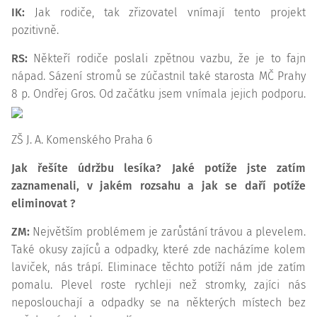
IK:
Jak rodiče, tak zřizovatel vnímají tento projekt
pozitivně.
RS:
Někteří rodiče poslali zpětnou vazbu, že je to fajn
nápad. Sázení stromů se zúčastnil také starosta MČ Prahy
8 p. Ondřej Gros. Od začátku jsem vnímala jejich podporu.
ZŠ J. A. Komenského Praha 6
Jak řešíte údržbu lesíka? Jaké potíže jste zatím
zaznamenali, v jakém rozsahu a jak se daří potíže
eliminovat
?
ZM:
Největším problémem je zarůstání trávou a plevelem.
Také okusy zajíců a odpadky, které zde nacházíme kolem
laviček, nás trápí. Eliminace těchto potíží nám jde zatím
pomalu. Plevel roste rychleji než stromky, zajíci nás
neposlouchají a odpadky se na některých místech bez