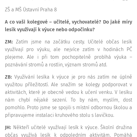
ZŠ a MŠ Ústavní Praha 8
A co vaši kolegové – učitelé, vychovatelé? Do jaké míry
lesík využívají k výuce nebo odpočinku?
ZM:
Zatím jsme na začátku cesty. Učitelé občas lesík
využívají pro výuku, ale nejvíce zatím v hodinách PČ
plejeme. Ale i při tom pochopitelně probíhá výuka –
poznávání stromů a rostlin, význam stromů atd.
ZB:
Využívání lesíka k výuce je pro nás zatím ne úplně
využitou příležitostí. Ale snažím se kolegy podporovat v
aktivitách, které je obecně vedou k učení venku. V lesíku
nám chybí nějaké sezení. To by nám, myslím, dost
pomohlo. Proto jsme se spojili s místní odbornou školou a
připravujeme instalaci kruhového stolu s lavičkou.
JH:
Někteří učitelé využívají lesík k výuce. Školní družina
občas využívá lesík k odpoledním aktivitám. Pomáhá