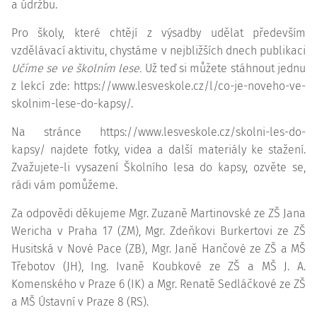
a údržbu.
Pro školy, které chtějí z výsadby udělat především
vzdělávací aktivitu, chystáme v nejbližších dnech publikaci
Učíme se ve školním lese.
Už teď si můžete stáhnout jednu
z lekcí zde: https://www.lesveskole.cz/l/co-je-noveho-ve-
skolnim-lese-do-kapsy/.
Na stránce https://www.lesveskole.cz/skolni-les-do-
kapsy/ najdete fotky, videa a další materiály ke stažení.
Zvažujete-li vysazení Školního lesa do kapsy, ozvěte se,
rádi vám pomůžeme.
Za odpovědi děkujeme Mgr. Zuzaně Martinovské ze ZŠ Jana
Wericha v Praha 17 (ZM), Mgr. Zdeňkovi Burkertovi ze ZŠ
Husitská v Nové Pace (ZB), Mgr. Janě Hančové ze ZŠ a MŠ
Třebotov (JH), Ing. Ivaně Koubkové ze ZŠ a MŠ J. A.
Komenského v Praze 6 (IK) a Mgr. Renatě Sedláčkové ze ZŠ
a MŠ Ústavní v Praze 8 (RS).