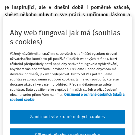
Je inspirující, ale v dnešní době i poměrně vzácné,
slyšet někoho mluvit o své práci s upřímnou láskou a
zaujetím. Obzvlášť mluví-li o náročné profesi ve
vzdělávacím procesu. PhDr. Hana Moraová, Ph.D.,
Aby web fungoval jak má (souhlas
laureátka stříbrné Zlaté karabiny, o své roli zástupkyně
s cookies)
přesně takto hovoří. Šestým rokem působí na
Konzervatoři Duncan centre v Praze, která se zaměřuje
Vážený návštěvníku, snažíme se ze všech sil přinášet vysokou úroveň
na současný tanec a jako jediná v republice ho nabízí
uživatelského komfortu při používání našich webových stránek. Mezi
základní předpoklady patří např. aby správně fungovalo vyhledávání,
jeho šestiletý vzdělávací obor. Jak se stane, že má škola
abychom vás neobtěžovali nevhodnou reklamou nebo abychom měli
95 žáků a 45 učitelů? A co znamená slovo Duncan? I to se
dostatek podnětů, jak web vylepšovat. Proto od Vás potřebujeme
dozvíte v našem rozhovoru.
souhlas se zpracováním souborů cookies, tj. malých souborů, které se
dočasně ukládají ve vašem prohlížeči. Předem děkujeme za udělení
souhlasu. Data využijeme ke zlepšování našich služeb a přizpůsobení
obsahu webu přímo Vám na míru.
Oznámení o ochraně osobních údajů a
Bylo to pro vás překvapení, když při předávání stříbrné
souborů cookie
karabiny vyhlásili vaše jméno? Naznačili vám kolegové,
že ji získáte?
Zamítnout vše kromě nutných cookies
Překvapení to pro mě bylo veliké, protože mi nenaznačil
nikdo nic. U druhého vyhlašovaného jsem si ale začala