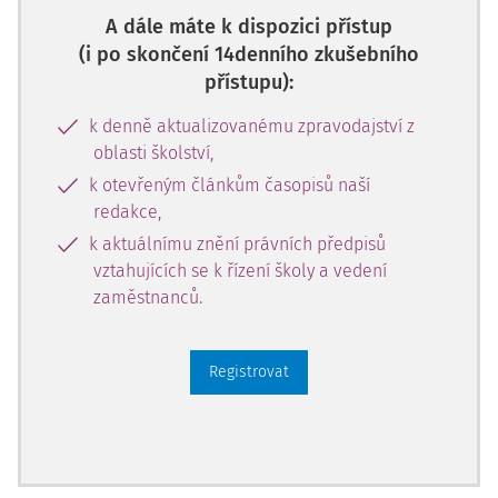
A dále máte k dispozici přístup
(i po skončení 14denního zkušebního
přístupu):
k denně aktualizovanému zpravodajství z
oblasti školství,
k otevřeným článkům časopisů naší
redakce,
k aktuálnímu znění právních předpisů
vztahujících se k řízení školy a vedení
zaměstnanců.
Registrovat