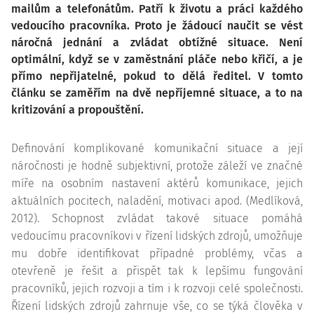
mailům a telefonátům. Patří k životu a práci každého
vedoucího pracovníka. Proto je žádoucí naučit se vést
náročná jednání a zvládat obtížné situace. Není
optimální, když se v zaměstnání pláče nebo křičí, a je
přímo nepřijatelné, pokud to dělá ředitel. V tomto
článku se zaměřím na dvě nepříjemné situace, a to na
kritizování a propouštění.
Definování komplikované komunikační situace a její
náročnosti je hodně subjektivní, protože záleží ve značné
míře na osobním nastavení aktérů komunikace, jejich
aktuálních pocitech, naladění, motivaci apod. (Medlíková,
2012). Schopnost zvládat takové situace pomáhá
vedoucímu pracovníkovi v řízení lidských zdrojů, umožňuje
mu dobře identifikovat případné problémy, včas a
otevřeně je řešit a přispět tak k lepšímu fungování
pracovníků, jejich rozvoji a tím i k rozvoji celé společnosti.
Řízení lidských zdrojů zahrnuje vše, co se týká člověka v