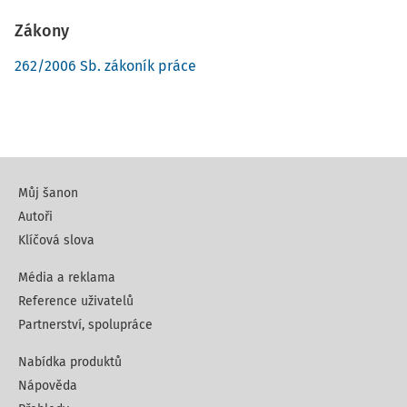
Zákony
262/2006 Sb. zákoník práce
Můj šanon
Autoři
Klíčová slova
Média a reklama
Reference uživatelů
Partnerství, spolupráce
Nabídka produktů
Nápověda