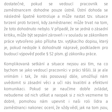
dostatečné, pokud se vedoucí pracovník se
zaměstnancem dohodne pouze ústně. Ústní dohoda se
následně špatně kontroluje a může nastat tzv. situace
tvrzení proti tvrzení, kdy zaměstnanec může trvat na tom,
že toto dohodnuto nebylo. V případě, že se jedná o zásadní
kritiku, může být sepsání zároveň i v souladu se zákoníkem
práce vytvořeno jako příloha tzv. vytýkacího dopisu, který
je, pokud nedojde k dohodnuté nápravě, podkladem pro
budoucí výpověď podle § 52 písm. g) zákoníku práce.
Komplikovaná setkání a situace nejsou asi tím, na co
bychom se jako vedoucí pracovníci v práci těšili. Já je ale
vnímám i tak, že nás posouvají dále, umožňují nám
uvědomit si zásadní věci a učí nás kvalitní a efektivní
komunikaci. Pokud se je naučíme dobře zvládat,
nebudeme od nich utíkat a naopak si z nich vezmeme to
dobré, pomohou nám upevnit i naši roli lídra a
zaměstnanci nakonec ocení, že vždy vědí, jak na tom jsou,