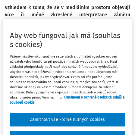
Vzhledem k tomu, že se v mediálním prostoru objevují
více či méně zkreslené interpretace záměru
ministerstva školství částečně oslabit význam známek a
posílit jiné formy hodnocení žáků, považujeme za nutné
Aby web fungoval jak má (souhlas
uvést tyto informace na pravou míru.
s cookies)
Realita je taková, že v rámci připravovaného
Vážený návštěvníku, snažíme se ze všech sil přinášet vysokou úroveň
Dlouhodobého záměru vzdělávání a rozvoje vzdělávací
uživatelského komfortu při používání našich webových stránek. Mezi
základní předpoklady patří např. aby správně fungovalo vyhledávání,
soustavy ČR na roky 2023–27, kterým se naplňuje tzv.
abychom vás neobtěžovali nevhodnou reklamou nebo abychom měli
Strategie 2030+, navrhujeme jako jednu z klíčových aktivit
dostatek podnětů, jak web vylepšovat. Proto od Vás potřebujeme
souhlas se zpracováním souborů cookies, tj. malých souborů, které se
Změny v hodnocení žáků na vysvědčení v 1. až 3. ročníku
dočasně ukládají ve vašem prohlížeči. Předem děkujeme za udělení
základního vzdělávání
.
souhlasu. Data využijeme ke zlepšování našich služeb a přizpůsobení
obsahu webu přímo Vám na míru.
Oznámení o ochraně osobních údajů a
souborů cookie
Máte předplatné?
Přihlaste se.
Zamítnout vše kromě nutných cookies