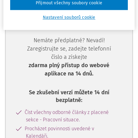
Přijmout všechny soubory cookie
Tento dokument je jen pro
Nastavení souborů cookie
předplatitele.
Nemáte předplatné? Nevadí!
Zaregistrujte se, zadejte telefonní
číslo a získejte
zdarma plný přístup do webové
aplikace na 14 dnů.
Se zkušební verzí můžete 14 dní
bezplatně:
Číst všechny odborné články z placené
sekce - Pracovní situace.
Procházet povinnosti uvedené v
Kalendáři.