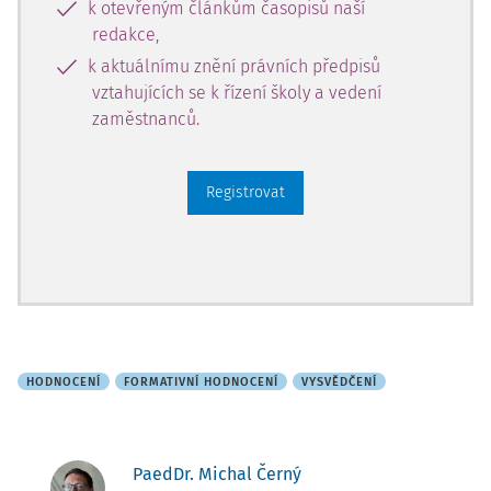
k otevřeným článkům časopisů naší
redakce,
k aktuálnímu znění právních předpisů
vztahujících se k řízení školy a vedení
zaměstnanců.
Registrovat
HODNOCENÍ
FORMATIVNÍ HODNOCENÍ
VYSVĚDČENÍ
PaedDr. Michal Černý