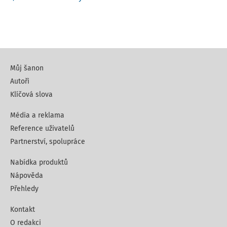
Můj šanon
Autoři
Klíčová slova
Média a reklama
Reference uživatelů
Partnerství, spolupráce
Nabídka produktů
Nápověda
Přehledy
Kontakt
O redakci