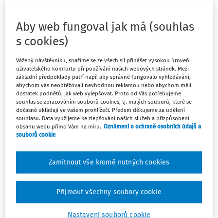
Obávám se, že dělení na jádrové a rozšiřující kurikulum
tak, jak je popisováno v dokumentu Hlavní směry revize
Aby web fungoval jak má (souhlas
Rámcového vzdělávacího programu, bude mít za
s cookies)
následek další růst nerovností v českém vzdělávacím
systému.
Vážený návštěvníku, snažíme se ze všech sil přinášet vysokou úroveň
uživatelského komfortu při používání našich webových stránek. Mezi
základní předpoklady patří např. aby správně fungovalo vyhledávání,
abychom vás neobtěžovali nevhodnou reklamou nebo abychom měli
dostatek podnětů, jak web vylepšovat. Proto od Vás potřebujeme
souhlas se zpracováním souborů cookies, tj. malých souborů, které se
Máte předplatné?
Přihlaste se.
dočasně ukládají ve vašem prohlížeči. Předem děkujeme za udělení
souhlasu. Data využijeme ke zlepšování našich služeb a přizpůsobení
obsahu webu přímo Vám na míru.
Oznámení o ochraně osobních údajů a
souborů cookie
Zamítnout vše kromě nutných cookies
Tento dokument je jen pro
předplatitele.
Přijmout všechny soubory cookie
Nemáte předplatné? Nevadí!
Zaregistrujte se, zadejte telefonní
Nastavení souborů cookie