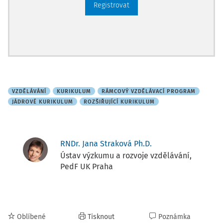
Registrovat
VZDĚLÁVÁNÍ
KURIKULUM
RÁMCOVÝ VZDĚLÁVACÍ PROGRAM
JÁDROVÉ KURIKULUM
ROZŠIŘUJÍCÍ KURIKULUM
RNDr. Jana Straková Ph.D.
Ústav výzkumu a rozvoje vzdělávání,
PedF UK Praha
Oblíbené
Tisknout
Poznámka