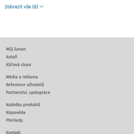
Zobrazit vše (8)
Můj šanon
Autoři
Klíčová slova
Média a reklama
Reference uživatelů
Partnerství, spolupráce
Nabídka produktů
Nápověda
Přehledy
Kontakt