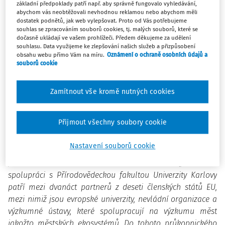
Budějovic v tomto školním roce začínají nový vzrušující
základní předpoklady patří např. aby správně fungovalo vyhledávání,
abychom vás neobtěžovali nevhodnou reklamou nebo abychom měli
projekt, během kterého budou spolupracovat s
dostatek podnětů, jak web vylepšovat. Proto od Vás potřebujeme
odborníky, včetně odborníků z jejich komunit, a
souhlas se zpracováním souborů cookies, tj. malých souborů, které se
dočasně ukládají ve vašem prohlížeči. Předem děkujeme za udělení
prozkoumávat vědecké aspekty měst jako ekosystémů.
souhlasu. Data využijeme ke zlepšování našich služeb a přizpůsobení
Projekt, který je financován z programu EU Horizon 2020,
obsahu webu přímo Vám na míru.
Oznámení o ochraně osobních údajů a
se jmenuje PULCHRA a využívá přístup zvaný „komunitě
souborů cookie
otevřené vzdělávání”, při kterém žáci pracují na
výzkumu s relevantními odborníky. Cílem projektu je
Zamítnout vše kromě nutných cookies
usnadnit účast občanů všech věkových kategorií na
vědeckém bádání a utvářet tak informované, inovativní
Přijmout všechny soubory cookie
a participativní komunity. Školy budou ve výsledku
mnohem aktivnější v prosperujících komunitách.
Nastavení souborů cookie
Jan Blažek ze Vzdělávacího centra TEREZA říká:
„TEREZA ve
spolupráci s Přírodovědeckou fakultou Univerzity Karlovy
patří mezi dvanáct partnerů z deseti členských států EU,
mezi nimiž jsou evropské univerzity, nevládní organizace a
výzkumné ústavy, které spolupracují na výzkumu měst
jakožto městských ekosystémů. Do tohoto průkopnického