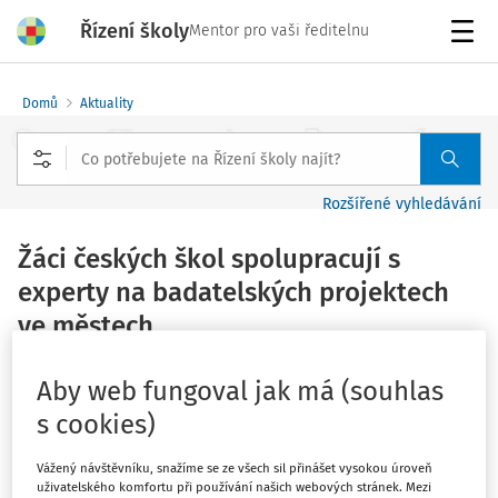
Řízení školy
Mentor pro vaši ředitelnu
Menu
Domů
Aktuality
Rozšířené vyhledávání
Žáci českých škol spolupracují s
experty na badatelských projektech
ve městech
Vydáno
:
3. 11. 2020
2 minuty čtení
Aby web fungoval jak má (souhlas
Zdroj
:
TEREZA, z. ú.
s cookies)
Žáci pěti základních škol a jednoho gymnázia z Prahy,
Vážený návštěvníku, snažíme se ze všech sil přinášet vysokou úroveň
Brna, Hradce Králové, Ledče nad Sázavou a Moravských
uživatelského komfortu při používání našich webových stránek. Mezi