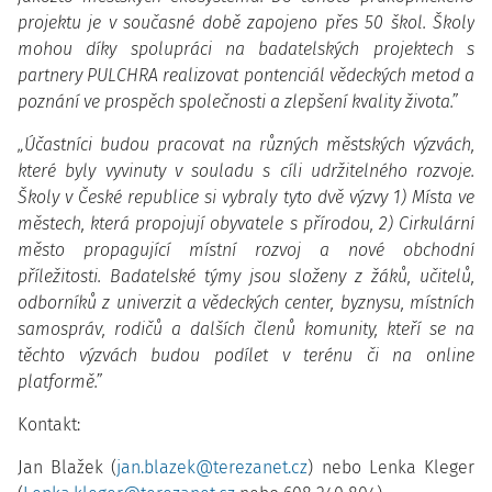
projektu je v současné době zapojeno přes 50 škol. Školy
mohou díky spolupráci na badatelských projektech s
partnery PULCHRA realizovat pontenciál vědeckých metod a
poznání ve prospěch společnosti a zlepšení kvality života.”
„Účastníci budou pracovat na různých městských výzvách,
které byly vyvinuty v souladu s cíli udržitelného rozvoje.
Školy v České republice si vybraly tyto dvě výzvy 1) Místa ve
městech, která propojují obyvatele s přírodou, 2) Cirkulární
město propagující místní rozvoj a nové obchodní
příležitosti. Badatelské týmy jsou složeny z žáků, učitelů,
odborníků z univerzit a vědeckých center, byznysu, místních
samospráv, rodičů a dalších členů komunity, kteří se na
těchto výzvách budou podílet v terénu či na online
platformě.”
Kontakt:
Jan Blažek (
jan.blazek@terezanet.cz
) nebo Lenka Kleger