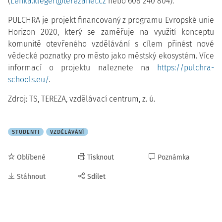
(
Lenka.kleger@terezanet.cz
nebo 608 240 804).
PULCHRA je projekt financovaný z programu Evropské unie
Horizon 2020, který se zaměřuje na využití konceptu
komunitě otevřeného vzdělávání s cílem přinést nové
vědecké poznatky pro město jako městský ekosystém. Více
informací o projektu naleznete na
https://pulchra-
schools.eu/
.
Zdroj: TS, TEREZA, vzdělávací centrum, z. ú.
STUDENTI
VZDĚLÁVÁNÍ
Oblíbené
Tisknout
Poznámka
Stáhnout
Sdílet