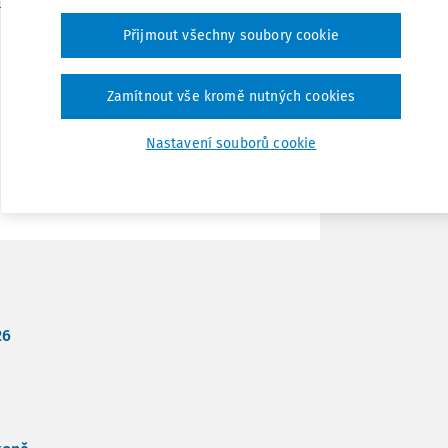
osprávy? Je opravdu nemožné poptávku po
Přijmout všechny soubory cookie
Tisknout
cii a ekonomickou analýzu
.
Zamítnout vše kromě nutných cookies
Sdílet
Nastavení souborů cookie
Poznámka
26