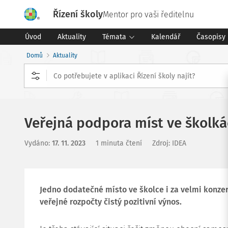
Řízení školy
Mentor pro vaši ředitelnu
Úvod
Aktuality
Témata
Kalendář
Časopisy
Domů
Aktuality
Veřejná podpora míst ve školká
Vydáno
:
17. 11. 2023
1 minuta čtení
Zdroj
:
IDEA
Jedno dodatečné místo ve školce i za velmi konze
veřejné rozpočty čistý pozitivní výnos.