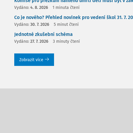
Komise pro přezkum náhlého úmrtí dětí musí být v zá
Vydáno:
4. 8. 2026
1 minuta čtení
Co je nového? Přehled novinek pro vedení škol 31. 7. 2
Vydáno:
30. 7. 2026
5 minut čtení
Jednotné zkušební schéma
Vydáno:
27. 7. 2026
3 minuty čtení
Zobrazit více