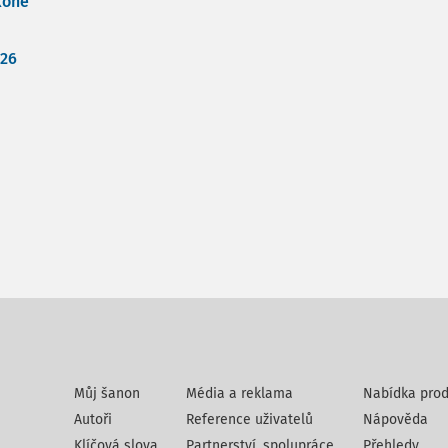
koně
026
Můj šanon
Média a reklama
Nabídka prod
Autoři
Reference uživatelů
Nápověda
Klíčová slova
Partnerství, spolupráce
Přehledy