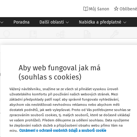
Můj šanon
Oblíben
Poradna
Další oblasti
Nabídka a předplatné
Aby web fungoval jak má
ch se vyplatí
(souhlas s cookies)
Vážený návštěvníku, snažíme se ze všech sil přinášet vysokou úroveň
uživatelského komfortu při používání našich webových stránek. Mezi
základní předpoklady patří např. aby správně fungovalo vyhledávání,
abychom vás neobtěžovali nevhodnou reklamou nebo abychom měli
dostatek podnětů, jak web vylepšovat. Proto od Vás potřebujeme souhlas se
rvativních předpokladů představuje pro
Oblíbené
zpracováním souborů cookies, tj. malých souborů, které se dočasně ukládají
ve vašem prohlížeči. Předem děkujeme za udělení souhlasu. Data využijeme
ke zlepšování našich služeb a přizpůsobení obsahu webu přímo Vám na
míru.
Oznámení o ochraně osobních údajů a souborů cookie
Stáhnout