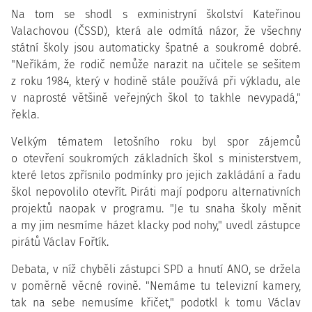
Na tom se shodl s exministryní školství Kateřinou
Valachovou (ČSSD), která ale odmítá názor, že všechny
státní školy jsou automaticky špatné a soukromé dobré.
"Neříkám, že rodič nemůže narazit na učitele se sešitem
z roku 1984, který v hodině stále používá při výkladu, ale
v naprosté většině veřejných škol to takhle nevypadá,"
řekla.
Velkým tématem letošního roku byl spor zájemců
o otevření soukromých základních škol s ministerstvem,
které letos zpřísnilo podmínky pro jejich zakládání a řadu
škol nepovolilo otevřít. Piráti mají podporu alternativních
projektů naopak v programu. "Je tu snaha školy měnit
a my jim nesmíme házet klacky pod nohy," uvedl zástupce
pirátů Václav Fořtík.
Debata, v níž chyběli zástupci SPD a hnutí ANO, se držela
v poměrně věcné rovině. "Nemáme tu televizní kamery,
tak na sebe nemusíme křičet," podotkl k tomu Václav