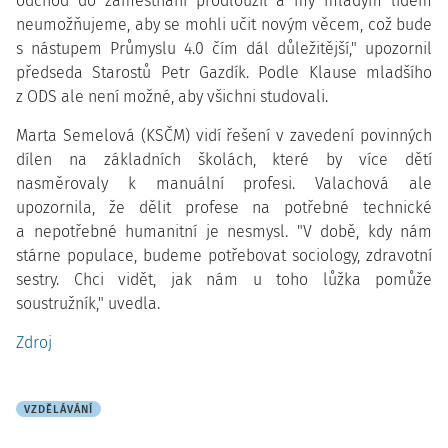
odchod do zaměstnání prodloužil a my mladým lidem
neumožňujeme, aby se mohli učit novým věcem, což bude
s nástupem Průmyslu 4.0 čím dál důležitější," upozornil
předseda Starostů Petr Gazdík. Podle Klause mladšího
z ODS ale není možné, aby všichni studovali.
Marta Semelová (KSČM) vidí řešení v zavedení povinných
dílen na základních školách, které by více dětí
nasměrovaly k manuální profesi. Valachová ale
upozornila, že dělit profese na potřebné technické
a nepotřebné humanitní je nesmysl. "V době, kdy nám
stárne populace, budeme potřebovat sociology, zdravotní
sestry. Chci vidět, jak nám u toho lůžka pomůže
soustružník," uvedla.
Zdroj
VZDĚLÁVÁNÍ