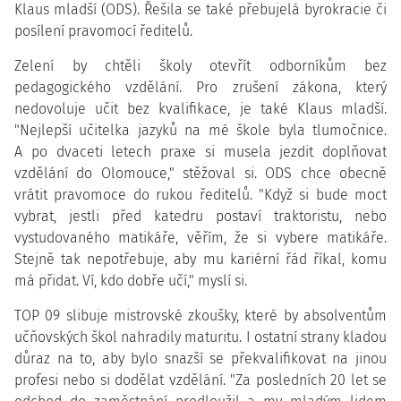
Klaus mladší (ODS). Řešila se také přebujelá byrokracie či
posílení pravomocí ředitelů.
Zelení by chtěli školy otevřít odborníkům bez
pedagogického vzdělání. Pro zrušení zákona, který
nedovoluje učit bez kvalifikace, je také Klaus mladší.
"Nejlepší učitelka jazyků na mé škole byla tlumočnice.
A po dvaceti letech praxe si musela jezdit doplňovat
vzdělání do Olomouce," stěžoval si. ODS chce obecně
vrátit pravomoce do rukou ředitelů. "Když si bude moct
vybrat, jestli před katedru postaví traktoristu, nebo
vystudovaného matikáře, věřím, že si vybere matikáře.
Stejně tak nepotřebuje, aby mu kariérní řád říkal, komu
má přidat. Ví, kdo dobře učí," myslí si.
TOP 09 slibuje mistrovské zkoušky, které by absolventům
učňovských škol nahradily maturitu. I ostatní strany kladou
důraz na to, aby bylo snazší se překvalifikovat na jinou
profesi nebo si dodělat vzdělání. "Za posledních 20 let se