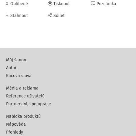
Oblíbené
Tisknout
Poznámka
Stáhnout
Sdílet
Můj šanon
Autoři
Klíčová slova
Média a reklama
Reference uživatelů
Partnerství, spolupráce
Nabídka produktů
Nápověda
Přehledy