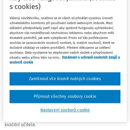
napravit jen investicemi do vzdělávání. Shodli se na
s cookies)
tom, že je potřeba ulevit školám od byrokracie, s
konkrétním řešením ale nepřišli.
Vážený návštěvníku, snažíme se ze všech sil přinášet vysokou úroveň
uživatelského komfortu při používání našich webových stránek. Mezi
základní předpoklady patří např. aby správně fungovalo vyhledávání,
Vzdělávání je konečně téma, nejen u politiků, ale hlavně
abychom vás neobtěžovali nevhodnou reklamou nebo abychom měli
mezi rodiči, kteří začali mnohem více řešit, do jakých škol
dostatek podnětů, jak web vylepšovat. Proto od Vás potřebujeme
souhlas se zpracováním souborů cookies, tj. malých souborů, které se
chodí jejich děti, shodli se zástupci politických stran při
dočasně ukládají ve vašem prohlížeči. Předem děkujeme za udělení
debatě, kterou uspořádala vzdělávací organizace EDUin.
souhlasu. Data využijeme ke zlepšování našich služeb a přizpůsobení
"Do školství míří privátní peníze, spousta rodičů školy
obsahu webu přímo Vám na míru.
Oznámení o ochraně osobních údajů a
souborů cookie
zakládá nebo je ochotná za ty kvalitní platit. Stát tomu
musí umět konkurovat," upozornil Ivan Gabal z KDU-ČSL.
Zamítnout vše kromě nutných cookies
František Vácha (TOP 09) vidí nárůst počtu soukromých
škol jako selhání veřejného školství. "U nás na vysoké
Přijmout všechny soubory cookie
škole za mnou chodí kolegové a ptají se, jestli bychom
nemohli zřídit fakultní soukromou školu, že nechtějí své
Nastavení souborů cookie
děti posílat do státní," prohlásil s tím, že jediné, co s tím
stát může dělat, je nasypat do škol peníze a přilákat
kvalitní učitele.