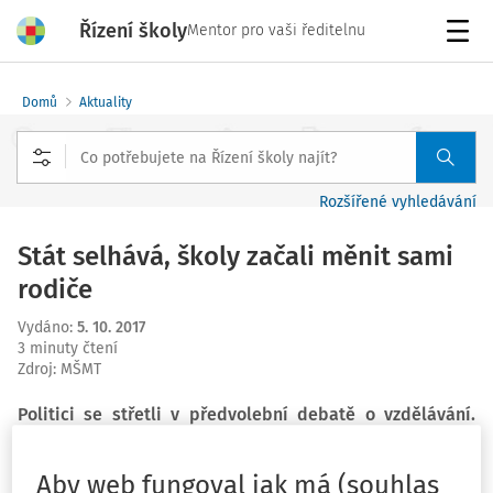
Řízení školy
Mentor pro vaši ředitelnu
Menu
Domů
Aktuality
Rozšířené vyhledávání
Stát selhává, školy začali měnit sami
rodiče
Vydáno
:
5. 10. 2017
3 minuty čtení
Zdroj
:
MŠMT
Politici se střetli v předvolební debatě o vzdělávání.
Uznali, že stát zaspal, a rodiče mezitím začali školství
měnit zdola - zakládáním soukromých škol -, což lze
Aby web fungoval jak má (souhlas