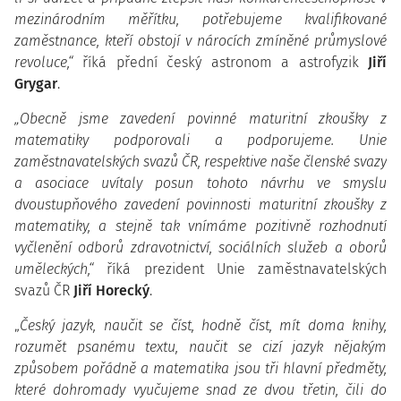
mezinárodním měřítku, potřebujeme kvalifikované
zaměstnance, kteří obstojí v nárocích zmíněné průmyslové
revoluce,“
říká přední český astronom a astrofyzik
Jiří
Grygar
.
„Obecně jsme zavedení povinné maturitní zkoušky z
matematiky podporovali a podporujeme.
Unie
zaměstnavatelských svazů ČR, respektive naše členské svazy
a asociace uvítaly posun tohoto návrhu ve smyslu
dvoustupňového zavedení povinnosti maturitní zkoušky z
matematiky, a stejně tak vnímáme pozitivně rozhodnutí
vyčlenění odborů zdravotnictví, sociálních služeb a oborů
uměleckých,“
říká prezident Unie zaměstnavatelských
svazů ČR
Jiří Horecký
.
„
Český jazyk, naučit se číst, hodně číst, mít doma knihy,
rozumět psanému textu, naučit se cizí jazyk nějakým
způsobem pořádně a matematika jsou tři hlavní předměty,
které dohromady vyučujeme snad ze dvou třetin, čili do