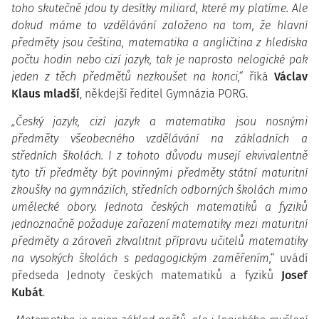
toho skutečně jdou ty desítky miliard, které my platíme. Ale
dokud máme to vzdělávání založeno na tom, že hlavní
předměty jsou čeština, matematika a angličtina z hlediska
počtu hodin nebo cizí jazyk, tak je naprosto nelogické pak
jeden z těch předmětů nezkoušet na konci,“
říká
Václav
Klaus mladší
, někdejší ředitel Gymnázia PORG.
„Český jazyk, cizí jazyk a matematika jsou nosnými
předměty všeobecného vzdělávání na základních a
středních školách. I z tohoto důvodu musejí ekvivalentně
tyto tři předměty být povinnými předměty státní maturitní
zkoušky na gymnáziích, středních odborných školách mimo
umělecké obory. Jednota českých matematiků a fyziků
jednoznačně požaduje zařazení matematiky mezi maturitní
předměty a zároveň zkvalitnit přípravu učitelů matematiky
na vysokých školách s pedagogickým zaměřením,“
uvádí
předseda Jednoty českých matematiků a fyziků
Josef
Kubát
.