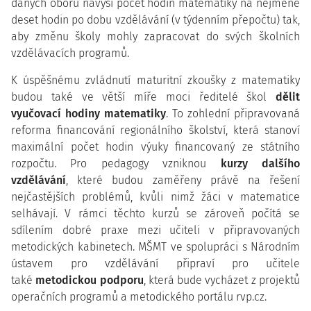
daných oborů navýší počet hodin matematiky na nejméně
deset hodin po dobu vzdělávání (v týdenním přepočtu) tak,
aby změnu školy mohly zapracovat do svých školních
vzdělávacích programů.
K úspěšnému zvládnutí maturitní zkoušky z matematiky
budou také ve větší míře moci ředitelé škol
dělit
vyučovací hodiny matematiky
. To zohlední připravovaná
reforma financování regionálního školství, která stanoví
maximální počet hodin výuky financovaný ze státního
rozpočtu. Pro pedagogy vzniknou
kurzy dalšího
vzdělávání
, které budou zaměřeny právě na řešení
nejčastějších problémů, kvůli nimž žáci v matematice
selhávají. V rámci těchto kurzů se zároveň počítá se
sdílením dobré praxe mezi učiteli v připravovaných
metodických kabinetech. MŠMT ve spolupráci s Národním
ústavem pro vzdělávání připraví pro učitele
také
metodickou podporu
, která bude vycházet z projektů
operačních programů a metodického portálu rvp.cz.