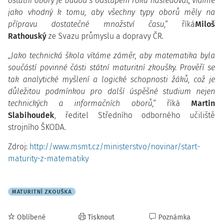
ostatní obory je budou s odstupem roku následovat, vidíme
jako vhodný k tomu, aby všechny typy oborů měly na
přípravu dostatečné množství času,“
říká
Miloš
Rathouský
ze Svazu průmyslu a dopravy ČR.
„Jako technická škola vítáme záměr, aby matematika byla
součástí povinné části státní maturitní zkoušky. Prověří se
tak analytické myšlení a logické schopnosti žáků, což je
důležitou podmínkou pro další úspěšné studium nejen
technických a informačních oborů,“
říká
Martin
Slabihoudek
, ředitel Středního odborného učiliště
strojního ŠKODA.
Zdroj:
http://www.msmt.cz/ministerstvo/novinar/start-
maturity-z-matematiky
MATURITNÍ ZKOUŠKA
Oblíbené
Tisknout
Poznámka