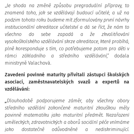
„
Je shoda na změně způsobu pregraduální přípravy, to
znamená toho, jak se vzdělávají budoucí učitelé, a už na
podzim tohoto roku budeme mít zformulovány první návrhy
institucionální akreditace učitelství a dá se říct, že nám to
všechno do sebe zapadá a že zkvalitňování
vysokoškolského vzdělávání skrze akreditace, které probíhá,
plně koresponduje s tím, co potřebujeme potom pro děti v
rámci základního a středního vzdělávání,“
dodala
ministryně Valachová.
Zavedení povinné maturity přivítali zástupci školských
asociací, zaměstnavatelských svazů a expertů na
vzdělávání:
„
Dlouhodobě podporujeme záměr, aby všechny obory
středního vzdělání zakončené maturitní zkouškou měly
povinně matematiku jako maturitní předmět. Nezařazení
uměleckých, zdravotnických a oborů sociální péče vnímáme
jako dostatečně odůvodněné a nediskriminující.