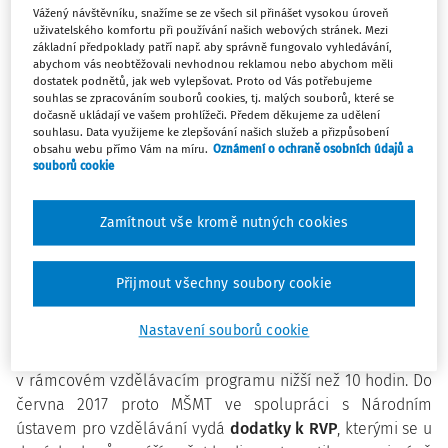
ví, že je od jarního zkušebního období v roce 2021 bude
Vážený návštěvníku, snažíme se ze všech sil přinášet vysokou úroveň
čekat zkouška z cizího jazyka i matematiky. Od školního
uživatelského komfortu při používání našich webových stránek. Mezi
základní předpoklady patří např. aby správně fungovalo vyhledávání,
roku 2021/2022 pak bude maturita ze tří předmětů
abychom vás neobtěžovali nevhodnou reklamou nebo abychom měli
povinná pro všechny obory vzdělání s výjimkou
dostatek podnětů, jak web vylepšovat. Proto od Vás potřebujeme
souhlas se zpracováním souborů cookies, tj. malých souborů, které se
zdravotnických, sociálních a uměleckých. Ve školním roce
dočasně ukládají ve vašem prohlížeči. Předem děkujeme za udělení
2020/2021 přitom budou moci žáci středních odborných
souhlasu. Data využijeme ke zlepšování našich služeb a přizpůsobení
škol skládat maturitu z matematiky dobrovolně v rámci
obsahu webu přímo Vám na míru.
Oznámení o ochraně osobních údajů a
souborů cookie
nepovinné zkoušky společné části, případně si zvolit
zkoušku Matematika+, což je zkouška vyšší úrovně, na
kterou se žáci hlásí samostatně mimo společnou
Zamítnout vše kromě nutných cookies
i profilovou část maturity. Díky této zkoušce pak mohou být
zvýhodněni při přijímacím řízení na některé vysoké školy.
Přijmout všechny soubory cookie
Důvodem ročního odkladu povinné maturity z matematiky
Nastavení souborů cookie
u středních odborných škol je fakt, že některé obory mají
v současné době minimální hodinovou dotaci matematiky
v rámcovém vzdělávacím programu nižší než 10 hodin. Do
června 2017 proto MŠMT ve spolupráci s Národním
ústavem pro vzdělávání vydá
dodatky k RVP
, kterými se u