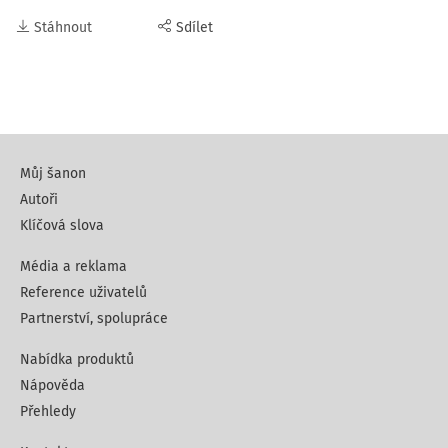
Stáhnout
Sdílet
Můj šanon
Autoři
Klíčová slova
Média a reklama
Reference uživatelů
Partnerství, spolupráce
Nabídka produktů
Nápověda
Přehledy