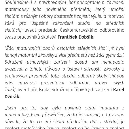
Souhlasíme i s navrhovaným harmonogramem zavedení
matematiky jako povinného předmětu, který umožní
školám s různými obory dostatečně zajistit výuku a motivací
žáků pro úspěšné zakončení studia na středních
školách,“
uvedl předseda Českomoravského odborového
svazu pracovníků školství
František Dobšík
.
"Žáci maturitních oborů ostatních středních škol již nyní
konají maturitní zkoušky z více předmětů než žáci gymnázií.
Sdružení učňovských zařízení dosud ani nenapadlo
uvažovat z tohoto důvodu o ústavní stížnosti. Zkoušky z
profilových předmětů totiž střední odborné školy chápou
jako možnost prezentovat odbornou úroveň svých
žáků,"
uvedl předseda Sdružení učňovských zařízení
Karel
Dvořák
.
„Jsem pro to, aby byla povinná státní maturita z
matematiky. Jsem přesvědčen, že to je správné, a to z toho
důvodu, že to, co má škola především dát, i střední, je
znalost mateřského jazyka, znalost cizího jazyka a znalost