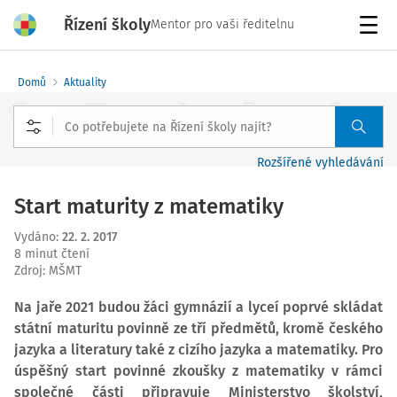
Řízení školy
Mentor pro vaši ředitelnu
Menu
Domů
Aktuality
Rozšířené vyhledávání
Start maturity z matematiky
Vydáno
:
22. 2. 2017
8 minut čtení
Zdroj
:
MŠMT
Na jaře 2021 budou žáci gymnázií a lyceí poprvé skládat
státní maturitu povinně ze tří předmětů, kromě českého
jazyka a literatury také z cizího jazyka a matematiky. Pro
úspěšný start povinné zkoušky z matematiky v rámci
společné části připravuje Ministerstvo školství,