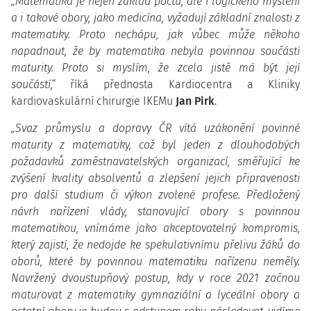
„Matematika je nejen základ počtů, ale i logického myšlení
a i takové obory, jako medicína, vyžadují základní znalosti z
matematiky. Proto nechápu, jak vůbec může někoho
napadnout, že by matematika nebyla povinnou součástí
maturity. Proto si myslím, že zcela jistě má být její
součástí,“
říká přednosta Kardiocentra a Kliniky
kardiovaskulární chirurgie IKEMu
Jan Pirk
.
„Svaz průmyslu a dopravy ČR vítá uzákonění povinné
maturity z matematiky, což byl jeden z dlouhodobých
požadavků zaměstnavatelských organizací, směřující ke
zvýšení kvality absolventů a zlepšení jejich připravenosti
pro další studium či výkon zvolené profese. Předložený
návrh nařízení vlády, stanovující obory s povinnou
matematikou, vnímáme jako akceptovatelný kompromis,
který zajistí, že nedojde ke spekulativnímu přelivu žáků do
oborů, které by povinnou matematiku nařízenu neměly.
Navržený dvoustupňový postup, kdy v roce 2021 začnou
maturovat z matematiky gymnaziální a lyceální obory a