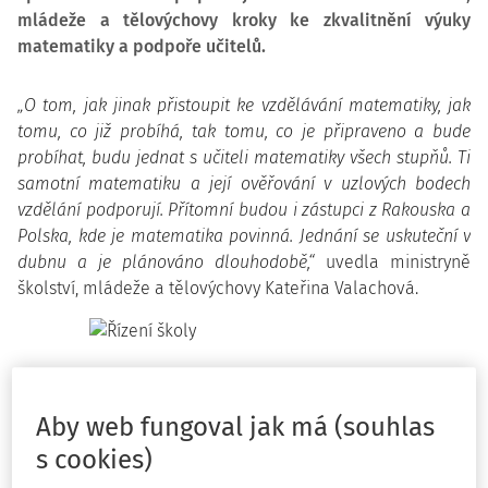
mládeže a tělovýchovy kroky ke zkvalitnění výuky
matematiky a podpoře učitelů.
„O tom, jak jinak přistoupit ke vzdělávání matematiky, jak
tomu, co již probíhá, tak tomu, co je připraveno a bude
probíhat, budu jednat s učiteli matematiky všech stupňů. Ti
samotní matematiku a její ověřování v uzlových bodech
vzdělání podporují. Přítomní budou i zástupci z Rakouska a
Polska, kde je matematika povinná. Jednání se uskuteční v
dubnu a je plánováno dlouhodobě,“
uvedla ministryně
školství, mládeže a tělovýchovy Kateřina Valachová.
Školský zákon od počátku předpokládal postupný náběh
maturity z matematiky. Tento postup byl projednán se
Aby web fungoval jak má (souhlas
školskými asociacemi i s tripartitou a panuje na něm
s cookies)
shoda. Žáci, kteří se nyní hlásí na gymnázia a lycea, tak již