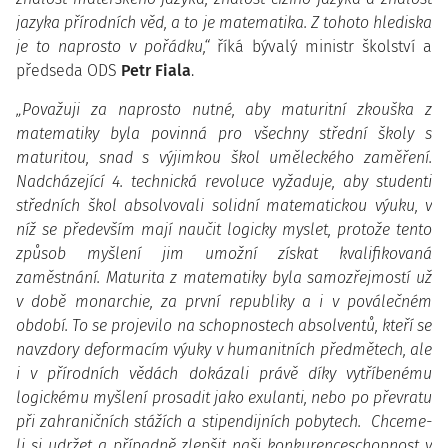
jazyka přírodních věd, a to je matematika. Z tohoto hlediska
je to naprosto v pořádku,“
říká bývalý ministr školství a
předseda ODS
Petr Fiala
.
„Považuji za naprosto nutné, aby maturitní zkouška z
matematiky byla povinná pro všechny střední školy s
maturitou, snad s výjimkou škol uměleckého zaměření.
Nadcházející 4. technická revoluce vyžaduje, aby studenti
středních škol absolvovali solidní matematickou výuku, v
níž se především mají naučit logicky myslet, protože tento
způsob myšlení jim umožní získat kvalifikovaná
zaměstnání. Maturita z matematiky byla samozřejmostí už
v době monarchie, za první republiky a i v poválečném
období. To se projevilo na schopnostech absolventů, kteří se
navzdory deformacím výuky v humanitních předmětech, ale
i v přírodních vědách dokázali právě díky vytříbenému
logickému myšlení prosadit jako exulanti, nebo po převratu
při zahraničních stážích a stipendijních pobytech. Chceme-
li si udržet a případně zlepšit naši konkurenceschopnost v