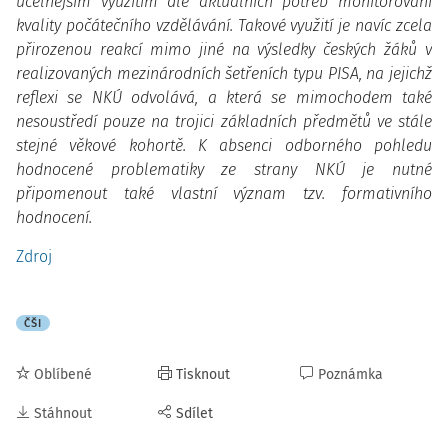
účelnějším využitím dle aktuálních potřeb monitorování
kvality počátečního vzdělávání. Takové využití je navíc zcela
přirozenou reakcí mimo jiné na výsledky českých žáků v
realizovaných mezinárodních šetřeních typu PISA, na jejichž
reflexi se NKÚ odvolává, a která se mimochodem také
nesoustředí pouze na trojici základních předmětů ve stále
stejné věkové kohortě. K absenci odborného pohledu
hodnocené problematiky ze strany NKÚ je nutné
připomenout také vlastní význam tzv. formativního
hodnocení.
Zdroj
ČŠI
Oblíbené
Tisknout
Poznámka
Stáhnout
Sdílet