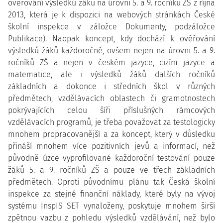
ověřování výsledků žáků na úrovni 5. a 9. ročníků ZŠ z října
2013, která je k dispozici na webových stránkách České
školní inspekce v záložce Dokumenty, podzáložce
Publikace). Naopak koncept, kdy dochází k ověřování
výsledků žáků každoročně, ovšem nejen na úrovni 5. a 9.
ročníků ZŠ a nejen v českém jazyce, cizím jazyce a
matematice, ale i výsledků žáků dalších ročníků
základních a dokonce i středních škol v různých
předmětech, vzdělávacích oblastech či gramotnostech
pokrývajících celou šíři příslušných rámcových
vzdělávacích programů, je třeba považovat za testologicky
mnohem propracovanější a za koncept, který v důsledku
přináší mnohem více pozitivních jevů a informací, než
původně úzce vyprofilované každoroční testování pouze
žáků 5. a 9. ročníků ZŠ a pouze ve třech základních
předmětech. Oproti původnímu plánu tak Česká školní
inspekce za stejné finanční náklady, které byly na vývoj
systému InspIS SET vynaloženy, poskytuje mnohem širší
zpětnou vazbu z pohledu výsledků vzdělávání, než bylo