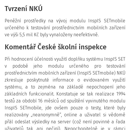
Tvrzení NKÚ
Peněžní prostředky na vývoj modulu InspIS SETmobile
určeného k testování prostřednictvím mobilních zařízení
ve výši 5,5 mil Kč byly vynaloženy neefektivně.
Komentář České školní inspekce
Při hodnocení účelnosti využití doplňku systému InspIS SET
v podobě jeho modulu určeného pro testování
prostřednictvím mobilních zařízení (InspIS SETmobile) NKÚ
zkresluje poskytnuté informace o evidovaném využití
systému, a to zejména na základě nepochopení jeho
základních funkcionalit. Konstatuje se tak realizace 1994
testů za období 16 měsíců od spuštění vyvinutého modulu
InspIS SETmobile, jde ovšem pouze o testy, které byly
realizovány „neanonymně“, online a uživatel si vědomě
přál odeslat výsledky na server (což není povinné a řada
uživatelů tak ani nečiní). Nepochopitelně je v rámci