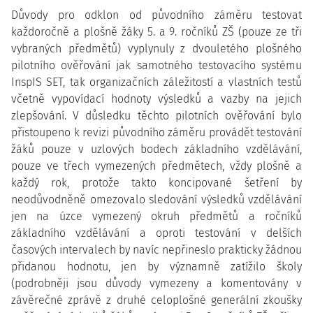
Důvody pro odklon od původního záměru testovat
každoročně a plošně žáky 5. a 9. ročníků ZŠ (pouze ze tři
vybraných předmětů) vyplynuly z dvouletého plošného
pilotního ověřování jak samotného testovacího systému
InspIS SET, tak organizačních záležitostí a vlastních testů
včetně vypovídací hodnoty výsledků a vazby na jejich
zlepšování. V důsledku těchto pilotních ověřování bylo
přistoupeno k revizi původního záměru provádět testování
žáků pouze v uzlových bodech základního vzdělávání,
pouze ve třech vymezených předmětech, vždy plošně a
každý rok, protože takto koncipované šetření by
neodůvodněně omezovalo sledování výsledků vzdělávání
jen na úzce vymezený okruh předmětů a ročníků
základního vzdělávání a oproti testování v delších
časových intervalech by navíc nepřineslo prakticky žádnou
přidanou hodnotu, jen by významně zatížilo školy
(podrobněji jsou důvody vymezeny a komentovány v
závěrečné zprávě z druhé celoplošné generální zkoušky