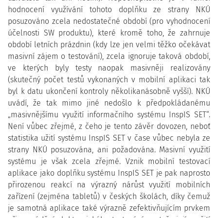
hodnocení využívání tohoto doplňku ze strany NKÚ
posuzováno zcela nedostatečné období (pro vyhodnocení
účelnosti SW produktu), které kromě toho, že zahrnuje
období letních prázdnin (kdy lze jen velmi těžko očekávat
masivní zájem o testování), zcela ignoruje taková období,
ve kterých byly testy naopak masivněji realizovány
(skutečný počet testů vykonaných v mobilní aplikaci tak
byl k datu ukončení kontroly několikanásobně vyšší). NKÚ
uvádí, že tak mimo jiné nedošlo k předpokládanému
„masivnějšímu využití informačního systému InspIS SET“.
Není vůbec zřejmé, z čeho je tento závěr dovozen, neboť
statistika užití systému InspIS SET v čase vůbec nebyla ze
strany NKÚ posuzována, ani požadována. Masivní využití
systému je však zcela zřejmé. Vznik mobilní testovací
aplikace jako doplňku systému InspIS SET je pak naprosto
přirozenou reakcí na výrazný nárůst využití mobilních
zařízení (zejména tabletů) v českých školách, díky čemuž
je samotná aplikace také výrazně zefektivňujícím prvkem