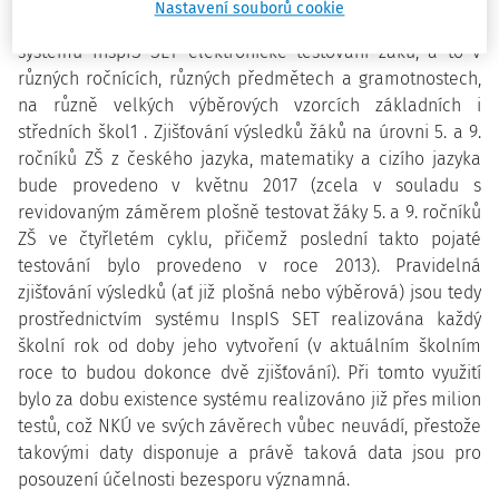
Nastavení souborů cookie
inspekce v ostrém režimu každoročně prostřednictvím
systému InspIS SET elektronické testování žáků, a to v
různých ročnících, různých předmětech a gramotnostech,
na různě velkých výběrových vzorcích základních i
středních škol1 . Zjišťování výsledků žáků na úrovni 5. a 9.
ročníků ZŠ z českého jazyka, matematiky a cizího jazyka
bude provedeno v květnu 2017 (zcela v souladu s
revidovaným záměrem plošně testovat žáky 5. a 9. ročníků
ZŠ ve čtyřletém cyklu, přičemž poslední takto pojaté
testování
bylo provedeno v roce 2013). Pravidelná
zjišťování výsledků (ať již plošná nebo výběrová) jsou tedy
prostřednictvím systému InspIS SET realizována každý
školní rok od doby jeho vytvoření (v aktuálním školním
roce to budou dokonce dvě zjišťování). Při tomto využití
bylo za dobu existence systému realizováno již přes milion
testů, což NKÚ ve svých závěrech vůbec neuvádí, přestože
takovými daty disponuje a právě taková data jsou pro
posouzení účelnosti bezesporu významná.