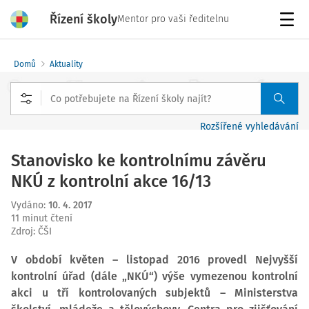
Řízení školy
Mentor pro vaši ředitelnu
Menu
Domů
Aktuality
Rozšířené vyhledávání
Stanovisko ke kontrolnímu závěru
NKÚ z kontrolní akce 16/13
Vydáno
:
10. 4. 2017
11 minut čtení
Zdroj
:
ČŠI
V období květen – listopad 2016 provedl Nejvyšší
kontrolní úřad (dále „NKÚ“) výše vymezenou kontrolní
akci u tří kontrolovaných subjektů – Ministerstva