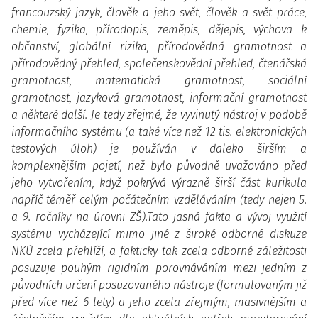
francouzský jazyk, člověk a jeho svět, člověk a svět práce,
chemie, fyzika, přírodopis, zeměpis, dějepis, výchova k
občanství, globální rizika, přírodovědná gramotnost a
přírodovědný přehled, společenskovědní přehled, čtenářská
gramotnost, matematická gramotnost, sociální
gramotnost, jazyková gramotnost, informační gramotnost
a některé další. Je tedy zřejmé, že vyvinutý nástroj v podobě
informačního systému (a také více než 12 tis. elektronických
testových úloh) je používán v daleko širším a
komplexnějším pojetí, než bylo původně uvažováno před
jeho vytvořením, když pokrývá výrazně širší část kurikula
napříč téměř celým počátečním vzděláváním (tedy nejen 5.
a 9. ročníky na úrovni ZŠ).Tato jasná fakta a vývoj využití
systému vycházející mimo jiné z široké odborné diskuze
NKÚ zcela přehlíží, a fakticky tak zcela odborné záležitosti
posuzuje pouhým rigidním porovnáváním mezi jedním z
původních určení posuzovaného nástroje (formulovaným již
před více než 6 lety) a jeho zcela zřejmým, masivnějším a