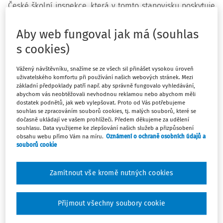
České školní inspekce, která v tomto stanovisku poskytuje
k jednotlivým tvrzením NKÚ své komentáře.
Aby web fungoval jak má (souhlas
Tvrzení NKÚ: Jelikož nebylo zavedeno původně plánované
s cookies)
každoroční a celoplošné testování žáků na úrovni 5. a 9.
ročníků ZŠ, nebyly peněžní prostředky na vývoj systému
Vážený návštěvníku, snažíme se ze všech sil přinášet vysokou úroveň
elektronického testování InspIS SET vynaloženy účelně.
uživatelského komfortu při používání našich webových stránek. Mezi
základní předpoklady patří např. aby správně fungovalo vyhledávání,
Komentář České školní inspekce
abychom vás neobtěžovali nevhodnou reklamou nebo abychom měli
dostatek podnětů, jak web vylepšovat. Proto od Vás potřebujeme
souhlas se zpracováním souborů cookies, tj. malých souborů, které se
Každoroční a celoplošné ověřování výsledků žáků na
dočasně ukládají ve vašem prohlížeči. Předem děkujeme za udělení
úrovni 5. a 9. ročníků ZŠ dle původního záměru skutečně
souhlasu. Data využijeme ke zlepšování našich služeb a přizpůsobení
obsahu webu přímo Vám na míru.
Oznámení o ochraně osobních údajů a
zavedeno nebylo, nelze ovšem v žádném případě
souborů cookie
souhlasit s tím, že stát neposkytuje pravidelnou, relevantní
a komplexní zpětnou vazbu z pohledu výsledků
Zamítnout vše kromě nutných cookies
vzdělávání, a že tudíž finanční prostředky na vývoj
testovacího systému InspIS SET nebyly vynaloženy účelně.
Již od roku 2014 (po dvou celoplošných generálních
Přijmout všechny soubory cookie
zkouškách ověřování výsledků žáků na úrovni 5. a 9.
ročníků ZŠ v letech 2012 a 2013) realizuje Česká školní