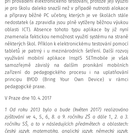
při provádění elektronického testování, protože její využití
je pro školu daleko snazší než v případě nutnosti alokace
a přípravy běžné PC učebny, kterých je ve školách stále
nedostatek (a zpravidla jsou plně vytíženy běžnou výukou
oblasti ICT). Absence tohoto typu aplikace by již nyní
znamenala faktickou nemožnost využití systému na straně
některých škol. Příklon k elektronickému testování pomocí
tabletů je patrný i u mezinárodních šetření. Další rozvoj
využívání mobilní aplikace InspIS SETmobile je však
samozřejmě závislý na dalším pronikání mobilních
zařízení do pedagogického procesu i na uplatňování
principu BYOD (Bring Your Own Device) v rámci
pedagogické praxe.
V Praze dne 10. 4. 2017
1 Od roku 2013 bylo a bude (květen 2017) realizováno
zjišťování ve 4., 5., 6., 8. a 9. ročníku ZŠ a dále 1., 2. a 3.
ročníku SŠ, a to v následujících předmětech a oblastech:
český jazyk, matematika, anglický jazyk, německý jazyk,