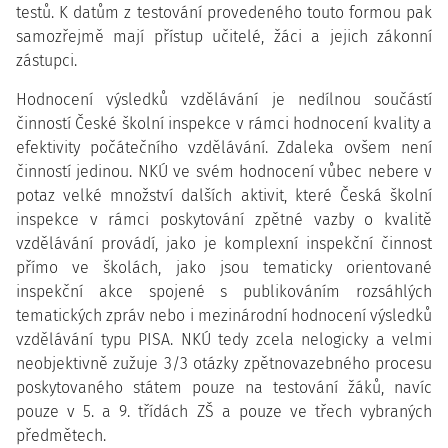
testů. K datům z testování provedeného touto formou pak
samozřejmě mají přístup učitelé, žáci a jejich zákonní
zástupci.
Hodnocení výsledků vzdělávání je nedílnou součástí
činností České školní inspekce v rámci hodnocení kvality a
efektivity počátečního vzdělávání. Zdaleka ovšem není
činností jedinou. NKÚ ve svém hodnocení vůbec nebere v
potaz velké množství dalších aktivit, které Česká školní
inspekce v rámci poskytování zpětné vazby o kvalitě
vzdělávání provádí, jako je komplexní inspekční činnost
přímo ve školách, jako jsou tematicky orientované
inspekční akce spojené s publikováním rozsáhlých
tematických zpráv nebo i mezinárodní hodnocení výsledků
vzdělávání typu PISA. NKÚ tedy zcela nelogicky a velmi
neobjektivně zužuje 3/3 otázky zpětnovazebného procesu
poskytovaného státem pouze na testování žáků, navíc
pouze v 5. a 9. třídách ZŠ a pouze ve třech vybraných
předmětech.