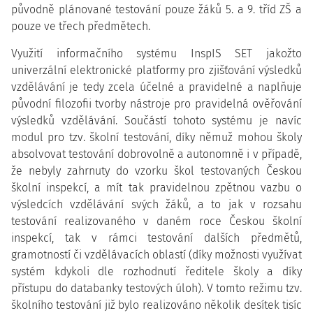
původně plánované testování pouze žáků 5. a 9. tříd ZŠ a
pouze ve třech předmětech.
Využití informačního systému InspIS SET jakožto
univerzální elektronické platformy pro zjišťování výsledků
vzdělávání je tedy zcela účelné a pravidelné a naplňuje
původní filozofii tvorby nástroje pro pravidelná ověřování
výsledků vzdělávání. Součástí tohoto systému je navíc
modul pro tzv. školní testování, díky němuž mohou školy
absolvovat testování dobrovolně a autonomně i v případě,
že nebyly zahrnuty do vzorku škol testovaných Českou
školní inspekcí, a mít tak pravidelnou zpětnou vazbu o
výsledcích vzdělávání svých žáků, a to jak v rozsahu
testování realizovaného v daném roce Českou školní
inspekcí, tak v rámci testování dalších předmětů,
gramotností či vzdělávacích oblastí (díky možnosti využívat
systém kdykoli dle rozhodnutí ředitele školy a díky
přístupu do databanky testových úloh). V tomto režimu tzv.
školního testování již bylo realizováno několik desítek tisíc