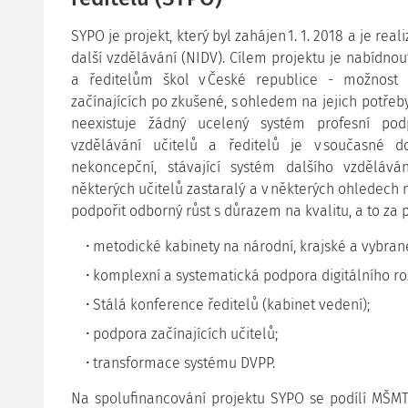
SYPO je projekt, který byl zahájen 1. 1. 2018 a je re
další vzdělávání (NIDV). Cílem projektu je nabídn
a ředitelům škol v České republice - možnost ro
začínajících po zkušené, s ohledem na jejich potřeb
neexistuje žádný ucelený systém profesní pod
vzdělávání učitelů a ředitelů je v současné 
nekoncepční, stávající systém dalšího vzděláv
některých učitelů zastaralý a v některých ohledech
podpořit odborný růst s důrazem na kvalitu, a to za
metodické kabinety na národní, krajské a vybran
komplexní a systematická podpora digitálního ro
Stálá konference ředitelů (kabinet vedení);
podpora začínajících učitelů;
transformace systému DVPP.
Na spolufinancování projektu SYPO se podílí MŠMT 