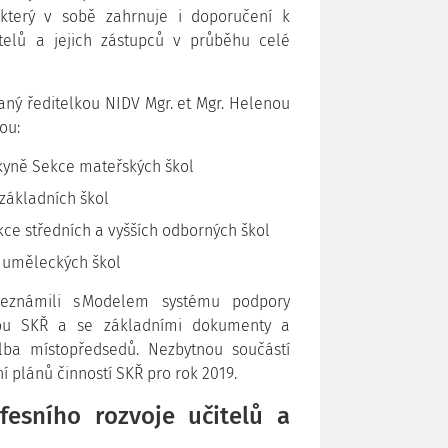
který v sobě zahrnuje i doporučení k
telů a jejich zástupců v průběhu celé
aný ředitelkou NIDV Mgr. et Mgr. Helenou
ou:
kyně Sekce mateřských škol
 základních škol
ce středních a vyšších odborných škol
h uměleckých škol
eznámili s Modelem systému podpory
turou SKŘ a se základními dokumenty a
ba místopředsedů. Nezbytnou součástí
í plánů činností SKŘ pro rok 2019.
esního rozvoje učitelů a