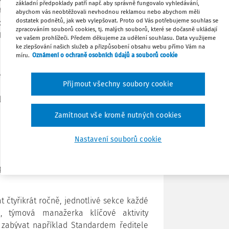
základní předpoklady patří např. aby správně fungovalo vyhledávání,
utím průběžného vzdělávání v oblasti
abychom vás neobtěžovali nevhodnou reklamou nebo abychom měli
dostatek podnětů, jak web vylepšovat. Proto od Vás potřebujeme souhlas se
cí týkajících se vedení lidí nebo
Tisknout
zpracováním souborů cookies, tj. malých souborů, které se dočasně ukládají
SKŘ chce také nabídnout prostor pro
ve vašem prohlížeči. Předem děkujeme za udělení souhlasu. Data využijeme
ke zlepšování našich služeb a přizpůsobení obsahu webu přímo Vám na
Sdílet
míru.
Oznámení o ochraně osobních údajů a souborů cookie
 přelomový krok,“ říká Mgr. Jiří Nekola,
Poznámka
Přijmout všechny soubory cookie
jiné poukazuje na to, že systematický
klíčových prvků vzdělávacího systému, na
hovy i zřizovatelé škol velký důraz.“
Zamítnout vše kromě nutných cookies
MT, ČŠI, NÚV a NIDV. Při sestavení nebyla
Nastavení souborů cookie
upci Svazu měst a obcí České republiky,
kromých škol Čech, Moravy a Slezska,
tupci vysokých škol a odborné pedagogické
 čtyřikrát ročně, jednotlivé sekce každé
, týmová manažerka klíčové aktivity
zabývat například Standardem ředitele