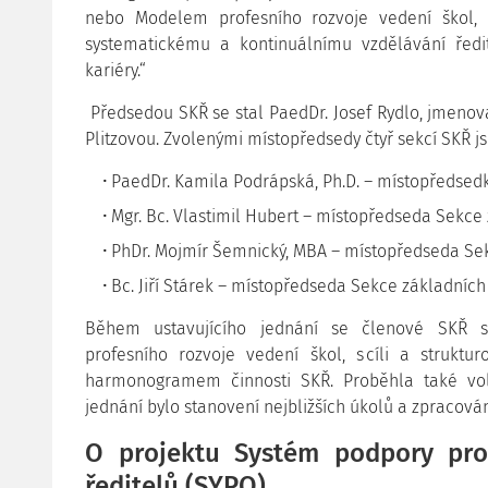
nebo Modelem profesního rozvoje vedení škol, 
systematickému a kontinuálnímu vzdělávání ředi
kariéry.“
Předsedou SKŘ se stal PaedDr. Josef Rydlo, jmenov
Plitzovou. Zvolenými místopředsedy čtyř sekcí SKŘ js
PaedDr. Kamila Podrápská, Ph.D. – místopředsed
Mgr. Bc. Vlastimil Hubert – místopředseda Sekce
PhDr. Mojmír Šemnický, MBA – místopředseda Sek
Bc. Jiří Stárek – místopředseda Sekce základníc
Během ustavujícího jednání se členové SKŘ s
profesního rozvoje vedení škol, s cíli a struk
harmonogramem činnosti SKŘ. Proběhla také vol
jednání bylo stanovení nejbližších úkolů a zpracován
O projektu Systém podpory prof
ředitelů (SYPO)