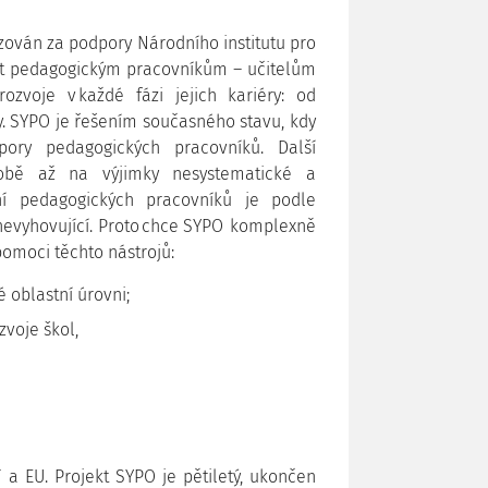
alizován za podpory Národního institutu pro
out pedagogickým pracovníkům – učitelům
zvoje v každé fázi jejich kariéry: od
y. SYPO je řešením současného stavu, kdy
pory pedagogických pracovníků. Další
době až na výjimky nesystematické a
ání pedagogických pracovníků je podle
 nevyhovující. Proto chce SYPO komplexně
 pomoci těchto nástrojů:
é oblastní úrovni;
zvoje škol,
a EU. Projekt SYPO je pětiletý, ukončen