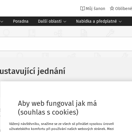
Můj šanon
Oblíben
Poradna
Další oblasti
Nabídka a předplatné
ustavující jednání
Aby web fungoval jak má
další vzdělávání (dále jen NIDV) v Praze
Oblíbené
(souhlas s cookies)
telů (dále jen SKŘ). Stálá konference
 podpory profesního rozvoje učitelů a
Vážený návštěvníku, snažíme se ze všech sil přinášet vysokou úroveň
Stáhnout
uživatelského komfortu při používání našich webových stránek. Mezi
it podmínky pro další profesní rozvoj