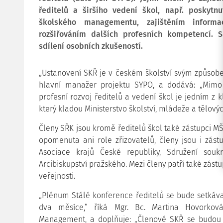
ředitelů a širšího vedení škol, např. poskytn
školského managementu, zajištěním informa
rozšiřováním dalších profesních kompetencí. 
sdílení osobních zkušeností.
„Ustanovení SKŘ je v českém školství svým způsobem
hlavní manažer projektu SYPO, a dodává: „Mimo 
profesní rozvoj ředitelů a vedení škol je jedním z 
který kladou Ministerstvo školství, mládeže a tělovýc
Členy SŘK jsou kromě ředitelů škol také zástupci MŠ
opomenuta ani role zřizovatelů, členy jsou i zást
Asociace krajů České republiky, Sdružení sou
Arcibiskupství pražského. Mezi členy patří také zás
veřejnosti.
„Plénum Stálé konference ředitelů se bude setkávat
dva měsíce,“ říká Mgr. Bc. Martina Hovorková
Management, a doplňuje: „Členové SKŘ se budou 