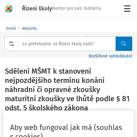
Řízení školy
Mentor pro vaši ředitelnu
Menu
Domů
Aktuality
Rozšířené vyhledávání
Sdělení MŠMT k stanovení
nejpozdějšího termínu konání
náhradní či opravné zkoušky
maturitní zkoušky ve lhůtě podle § 81
odst. 5 školského zákona
Vydáno
:
30. 11. 2015
3 minuty čtení
Aby web fungoval jak má (souhlas
Zdroj
:
MŠMT
s cookies)