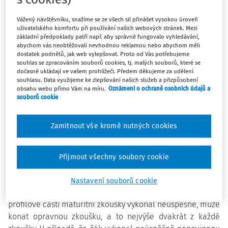
Dokument ke stažení na webu MŠMT
(PDF)
Vážený návštěvníku, snažíme se ze všech sil přinášet vysokou úroveň
uživatelského komfortu při používání našich webových stránek. Mezi
Ministerstvo školství, mládeže a tělovýchovy
základní předpoklady patří např. aby správně fungovalo vyhledávání,
V Praze 23. listopadu 2015
abychom vás neobtěžovali nevhodnou reklamou nebo abychom měli
dostatek podnětů, jak web vylepšovat. Proto od Vás potřebujeme
Č. j.: MSMT-44170/2015-1
souhlas se zpracováním souborů cookies, tj. malých souborů, které se
dočasně ukládají ve vašem prohlížeči. Předem děkujeme za udělení
Sdělení MŠMT k stanovení nejpozdějšího termínu
souhlasu. Data využijeme ke zlepšování našich služeb a přizpůsobení
konání náhradní či opravné zkoušky maturitní
obsahu webu přímo Vám na míru.
Oznámení o ochraně osobních údajů a
souborů cookie
zkoušky ve lhůtě podle § 81 odst. 5 zákona č.
561/2004 Sb. (školský zákon), ve znění pozdějších
předpisů
Zamítnout vše kromě nutných cookies
Ustanovení § 81 odst. 5 školského zákona stanoví,
že
maturitní zkoušku lze vykonat nejpozději do 5 let od
Přijmout všechny soubory cookie
úspěšného ukončení posledního ročníku vzdělávání ve
střední škole
, a to v návaznosti na § 81 odst. 2 zákona: „V
Nastavení souborů cookie
případě, že žák povinnou zkoušku společné části nebo
profilové části maturitní zkoušky vykonal neúspěšně, může
konat opravnou zkoušku, a to nejvýše dvakrát z každé