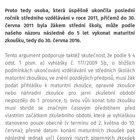
Proto tedy osoba, která úspěšně ukončila poslední
ročník středního vzdělávání v roce 2011, přičemž do 30.
června 2011 byla žákem střední školy, může podle
našeho názoru následně do 5 let vykonat maturitní
zkoušku, tedy do 30. června 2016.
Tento argument podporuje taktéž skutečnost, že podle § 4
odst. 1 písm. a) vyhlášky č. 177/2009 Sb., o bližších
podmínkách ukončování vzdělávání ve středních školách
maturitní zkouškou, ve znění pozdějších předpisů, musí žák
podat přihlášku k maturitní zkoušce, opravné zkoušce
nebo náhradní zkoušce pro jarní zkušební období
nejpozději do 1. prosince, tj. svou vůli konat tuto zkoušku
musí stvrdit se značným časovým předstihem před
vlastním začátkem zkušebního období, které je vyhláškou
stanoveno pouze obecně (v termínu od 2. května do 10.
června); přesné datum konání maturitních zkoušek pak
následně jednak určí časový rozvrh písemných zkoušek