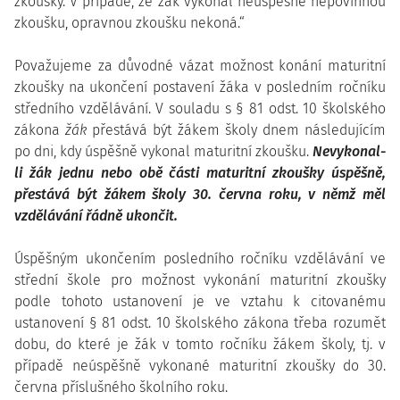
zkoušky. V případě, že žák vykonal neúspěšně nepovinnou
zkoušku, opravnou zkoušku nekoná.“
Považujeme za důvodné vázat možnost konání maturitní
zkoušky na ukončení postavení žáka v posledním ročníku
středního vzdělávání. V souladu s § 81 odst. 10 školského
zákona
žák
přestává být žákem školy dnem následujícím
po dni, kdy úspěšně vykonal maturitní zkoušku.
Nevykonal-
li žák jednu nebo obě části maturitní zkoušky úspěšně,
přestává být žákem školy 30. června roku, v němž měl
vzdělávání řádně ukončit.
Úspěšným ukončením posledního ročníku vzdělávání ve
střední škole pro možnost vykonání maturitní zkoušky
podle tohoto ustanovení je ve vztahu k citovanému
ustanovení § 81 odst. 10 školského zákona třeba rozumět
dobu, do které je žák v tomto ročníku žákem školy, tj. v
případě neúspěšně vykonané maturitní zkoušky do 30.
června příslušného školního roku.