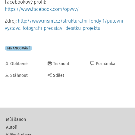
Facebookový profil:
https://www.facebook.com/opvvv/
Zdroj:
http://www.msmt.cz/strukturalni-fondy-1/putovni-
vystava-fotografii-predstavi-desitku-projektu
FINANCOVÁNÍ
Oblíbené
Tisknout
Poznámka
Stáhnout
Sdílet
Můj šanon
Autoři