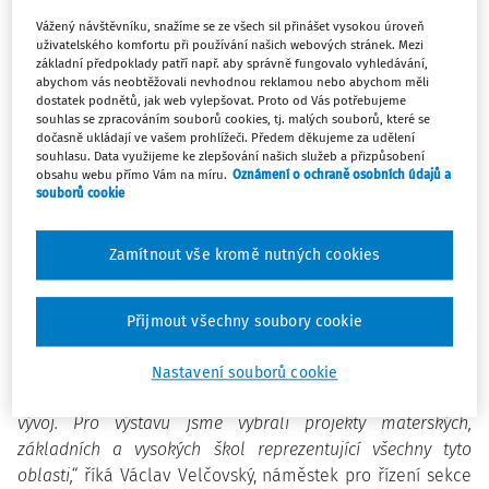
fotografií projektů, které získaly evropské dotace z
Vážený návštěvníku, snažíme se ze všech sil přinášet vysokou úroveň
Operačního programu Výzkum, vývoj a vzdělávání (OP
uživatelského komfortu při používání našich webových stránek. Mezi
VVV). V průběhu dalších měsíců bude výstava k vidění i
základní předpoklady patří např. aby správně fungovalo vyhledávání,
abychom vás neobtěžovali nevhodnou reklamou nebo abychom měli
v Českých Budějovicích, Plzni, Brně a Ostravě.
dostatek podnětů, jak web vylepšovat. Proto od Vás potřebujeme
souhlas se zpracováním souborů cookies, tj. malých souborů, které se
dočasně ukládají ve vašem prohlížeči. Předem děkujeme za udělení
Prostřednictvím tohoto operačního programu v gesci
souhlasu. Data využijeme ke zlepšování našich služeb a přizpůsobení
Ministerstva školství, mládeže a tělovýchovy (MŠMT)
obsahu webu přímo Vám na míru.
Oznámení o ochraně osobních údajů a
souborů cookie
získalo dosud finanční prostředky z Evropských
strukturálních a investičních fondů téměř 7 000 projektů.
Fotografie deseti z nich si díky putovní výstavě můžete od
Zamítnout vše kromě nutných cookies
18. května do 22. října 2018 postupně prohlédnout v rámci
venkovních expozic v Praze, Českých Budějovicích, Plzni,
Přijmout všechny soubory cookie
Brně a Ostravě.
„Škála podpořených projektů je opravdu široká, protože OP
Nastavení souborů cookie
VVV podporuje regionální školství, vysoké školy i výzkum a
vývoj. Pro výstavu jsme vybrali projekty mateřských,
základních a vysokých škol reprezentující všechny tyto
oblasti,“
říká Václav Velčovský, náměstek pro řízení sekce