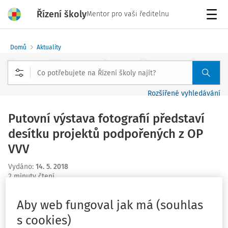
Řízení školy
Mentor pro vaši ředitelnu
Menu
Domů
Aktuality
Rozšířené vyhledávání
Putovní výstava fotografií představí
desítku projektů podpořených z OP
VVV
Vydáno
:
14. 5. 2018
2 minuty čtení
Zdroj
:
MŠMT
Aby web fungoval jak má (souhlas
V pátek 18. května 2018 bude na náměstí Jiřího
s cookies)
z Poděbrad v Praze zahájena venkovní putovní výstava