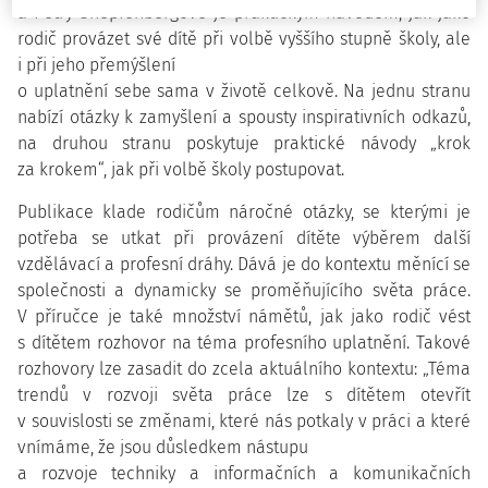
a Petry Šnepfenbergové je praktickým návodem, jak jako
rodič provázet své dítě při volbě vyššího stupně školy, ale
i při jeho přemýšlení
o uplatnění sebe sama v životě celkově. Na jednu stranu
nabízí otázky k zamyšlení a spousty inspirativních odkazů,
na druhou stranu poskytuje praktické návody „krok
za krokem“, jak při volbě školy postupovat.
Publikace klade rodičům náročné otázky, se kterými je
potřeba se utkat při provázení dítěte výběrem další
vzdělávací a profesní dráhy. Dává je do kontextu měnící se
společnosti a dynamicky se proměňujícího světa práce.
V příručce je také množství námětů, jak jako rodič vést
s dítětem rozhovor na téma profesního uplatnění. Takové
rozhovory lze zasadit do zcela aktuálního kontextu: „Téma
trendů v rozvoji světa práce lze s dítětem otevřít
v souvislosti se změnami, které nás potkaly v práci a které
vnímáme, že jsou důsledkem nástupu
a rozvoje techniky a informačních a komunikačních