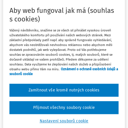
kariérového
poradenství
Aby web fungoval jak má (souhlas
pro rodiče
s cookies)
pod názvem
Jak spolu
Vážený návštěvníku, snažíme se ze všech sil přinášet vysokou úroveň
uživatelského komfortu při používání našich webových stránek. Mezi
s dítětem
základní předpoklady patří např. aby správně fungovalo vyhledávání,
abychom vás neobtěžovali nevhodnou reklamou nebo abychom měli
dostatek podnětů, jak web vylepšovat. Proto od Vás potřebujeme
souhlas se zpracováním souborů cookies, tj. malých souborů, které se
dočasně ukládají ve vašem prohlížeči. Předem děkujeme za udělení
souhlasu. Data využijeme ke zlepšování našich služeb a přizpůsobení
obsahu webu přímo Vám na míru.
Oznámení o ochraně osobních údajů a
souborů cookie
Zamítnout vše kromě nutných cookies
Přijmout všechny soubory cookie
Nastavení souborů cookie
zvládnout volbu povolání? od autorek Andrey Csirke