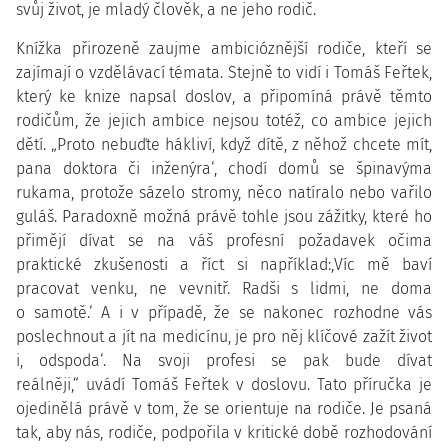
svůj život, je mladý člověk, a ne jeho rodič.
Knížka přirozeně zaujme ambicióznější rodiče, kteří se
zajímají o vzdělávací témata. Stejně to vidí i Tomáš Feřtek,
který ke knize napsal doslov, a připomíná právě těmto
rodičům, že jejich ambice nejsou totéž, co ambice jejich
dětí. „Proto nebuďte hákliví, když dítě, z něhož chcete mít,
pana doktora či inženýra‘, chodí domů se špinavýma
rukama, protože sázelo stromy, něco natíralo nebo vařilo
guláš. Paradoxně možná právě tohle jsou zážitky, které ho
přimějí dívat se na váš profesní požadavek očima
praktické zkušenosti a říct si například:,Víc mě baví
pracovat venku, ne vevnitř. Radši s lidmi, ne doma
o samotě.‘ A i v případě, že se nakonec rozhodne vás
poslechnout a jít na medicínu, je pro něj klíčové zažít život
i, odspoda‘. Na svoji profesi se pak bude dívat
reálněji,“ uvádí Tomáš Feřtek v doslovu. Tato příručka je
ojedinělá právě v tom, že se orientuje na rodiče. Je psaná
tak, aby nás, rodiče, podpořila v kritické době rozhodování