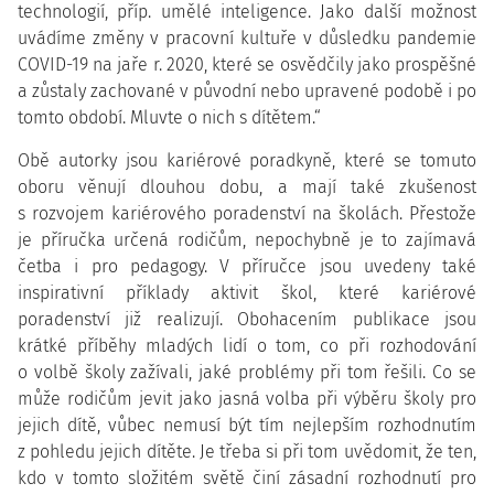
technologií, příp. umělé inteligence. Jako další možnost
uvádíme změny v pracovní kultuře v důsledku pandemie
COVID-19 na jaře r. 2020, které se osvědčily jako prospěšné
a zůstaly zachované v původní nebo upravené podobě i po
tomto období. Mluvte o nich s dítětem.“
Obě autorky jsou kariérové poradkyně, které se tomuto
oboru věnují dlouhou dobu, a mají také zkušenost
s rozvojem kariérového poradenství na školách. Přestože
je příručka určená rodičům, nepochybně je to zajímavá
četba i pro pedagogy. V příručce jsou uvedeny také
inspirativní příklady aktivit škol, které kariérové
poradenství již realizují. Obohacením publikace jsou
krátké příběhy mladých lidí o tom, co při rozhodování
o volbě školy zažívali, jaké problémy při tom řešili. Co se
může rodičům jevit jako jasná volba při výběru školy pro
jejich dítě, vůbec nemusí být tím nejlepším rozhodnutím
z pohledu jejich dítěte. Je třeba si při tom uvědomit, že ten,
kdo v tomto složitém světě činí zásadní rozhodnutí pro