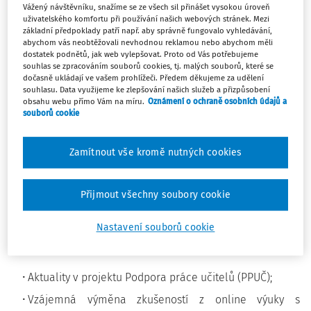
s partnery připravil další dvě online setkání
Vážený návštěvníku, snažíme se ze všech sil přinášet vysokou úroveň
uživatelského komfortu při používání našich webových stránek. Mezi
Společenství praxe, tentokrát ze vzdělávacích oblastí
základní předpoklady patří např. aby správně fungovalo vyhledávání,
Cizí jazyky a Člověk a zdraví.
abychom vás neobtěžovali nevhodnou reklamou nebo abychom měli
dostatek podnětů, jak web vylepšovat. Proto od Vás potřebujeme
souhlas se zpracováním souborů cookies, tj. malých souborů, které se
Přidejte se k nám na
online setkání
Společenství praxe
dočasně ukládají ve vašem prohlížeči. Předem děkujeme za udělení
souhlasu. Data využijeme ke zlepšování našich služeb a přizpůsobení
vzdělávací oblasti
Cizí jazyky
, ve kterém si prakticky
obsahu webu přímo Vám na míru.
Oznámení o ochraně osobních údajů a
ukážeme, jak rozvíjet gramotnosti i během výuky na dálku.
souborů cookie
Akce se uskuteční v pondělí
9. listopadu 2020 od 13.00 do
15.00 hod
.
Zamítnout vše kromě nutných cookies
Programem vás provedou garanti projektu Podpora práce
učitelů NPI ČR společně se zástupci Základní škola
Přijmout všechny soubory cookie
Náchod, Drtinovo náměstí 121, kteří budou sdílet své
praktické zkušenosti s využitím Google Classroom.
Nastavení souborů cookie
Na co se můžete těšit
Aktuality v projektu Podpora práce učitelů (PPUČ);
Vzájemná výměna zkušeností z online výuky s