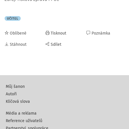
UČITEL
Oblíbené
Tisknout
Poznámka
Stáhnout
Sdílet
Můj šanon
Autoři
Klíčová slova
Média a reklama
Reference uživatelů
Partnerství, spolupráce