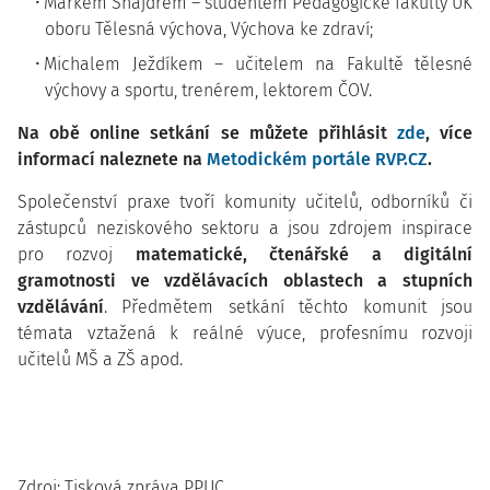
Markem Šnajdrem – studentem Pedagogické fakulty UK
oboru Tělesná výchova, Výchova ke zdraví;
Michalem Ježdíkem – učitelem na Fakultě tělesné
výchovy a sportu, trenérem, lektorem ČOV.
Na obě online setkání se můžete přihlásit
zde
, více
informací naleznete na
Metodickém portále RVP.CZ
.
Společenství praxe tvoří komunity učitelů, odborníků či
zástupců neziskového sektoru a jsou zdrojem inspirace
pro rozvoj
matematické, čtenářské a digitální
gramotnosti ve vzdělávacích oblastech a stupních
vzdělávání
. Předmětem setkání těchto komunit jsou
témata vztažená k reálné výuce, profesnímu rozvoji
učitelů MŠ a ZŠ apod.
Zdroj: Tisková zpráva PPUC