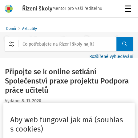
Řízení školy
Mentor pro vaši ředitelnu
Menu
Domů
Aktuality
Rozšířené vyhledávání
Připojte se k online setkání
Společenství praxe projektu Podpora
práce učitelů
Vydáno
:
8. 11. 2020
2 minuty čtení
Zdroj
:
PPUC
Aby web fungoval jak má (souhlas
Tým projektu Podpora práce učitelů Národního
s cookies)
pedagogického institutu České republiky (NPI ČR) spolu