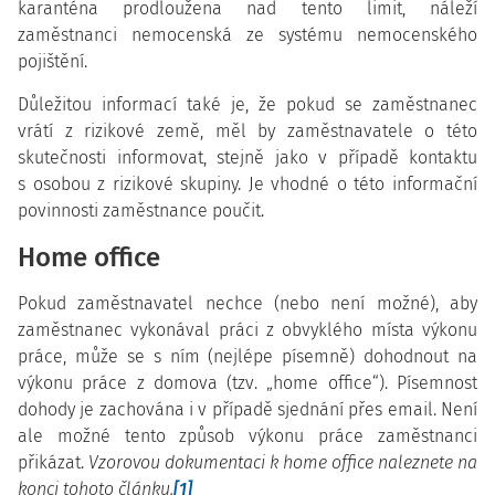
karanténa prodloužena nad tento limit, náleží
zaměstnanci nemocenská ze systému nemocenského
pojištění.
Důležitou informací také je, že pokud se zaměstnanec
vrátí z rizikové země, měl by zaměstnavatele o této
skutečnosti informovat, stejně jako v případě kontaktu
s osobou z rizikové skupiny. Je vhodné o této informační
povinnosti zaměstnance poučit.
Home office
Pokud zaměstnavatel nechce (nebo není možné), aby
zaměstnanec vykonával práci z obvyklého místa výkonu
práce, může se s ním (nejlépe písemně) dohodnout na
výkonu práce z domova (tzv. „home office“). Písemnost
dohody je zachována i v případě sjednání přes email. Není
ale možné tento způsob výkonu práce zaměstnanci
přikázat.
Vzorovou dokumentaci k home office naleznete na
konci tohoto článku.
[1]