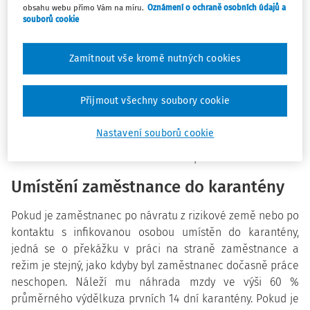
institut částečné nezaměstnanosti zakotvený v § 209
obsahu webu přímo Vám na míru.
Oznámení o ochraně osobních údajů a
souborů cookie
zákoníku práce. Při splnění dalších podmínek může
zaměstnavatel obdržet příspěvek od státu ve výši 20 %
průměrného výdělku každého zaměstnance a tak snížit
Zamítnout vše kromě nutných cookies
své náklady v době krize. Tento příspěvek je však, mimo
jiné, podmíněn souhlasem vlády, což z něj činí v praxi jen
Přijmout všechny soubory cookie
problematicky využitelný institut. Lze očekávat, že dojde ke
změně pravidel týkajících se kompenzace za náhrady,
Nastavení souborů cookie
které budou muset zaměstnavatelé vyplácet
zaměstnancům v souvislosti s těmito překážkami.
Umístění zaměstnance do karantény
Pokud je zaměstnanec po návratu z rizikové země nebo po
kontaktu s infikovanou osobou umístěn do karantény,
jedná se o překážku v práci na straně zaměstnance a
režim je stejný, jako kdyby byl zaměstnanec dočasně práce
neschopen. Náleží mu náhrada mzdy ve výši 60 %
průměrného výdělkuza prvních 14 dní karantény. Pokud je