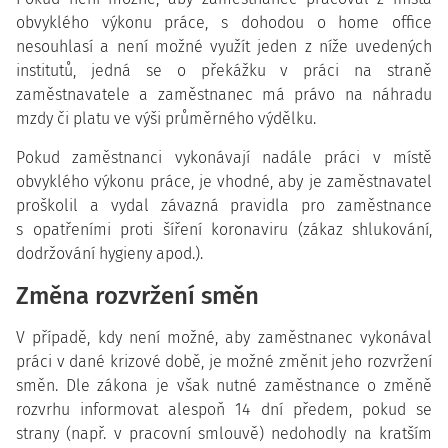
obvyklého výkonu práce, s dohodou o home office
nesouhlasí a není možné využít jeden z níže uvedených
institutů, jedná se o překážku v práci na straně
zaměstnavatele a zaměstnanec má právo na náhradu
mzdy či platu ve výši průměrného výdělku.
Pokud zaměstnanci vykonávají nadále práci v místě
obvyklého výkonu práce, je vhodné, aby je zaměstnavatel
proškolil a vydal závazná pravidla pro zaměstnance
s opatřeními proti šíření koronaviru (zákaz shlukování,
dodržování hygieny apod.).
Změna rozvržení směn
V případě, kdy není možné, aby zaměstnanec vykonával
práci v dané krizové době, je možné změnit jeho rozvržení
směn. Dle zákona je však nutné zaměstnance o změně
rozvrhu informovat alespoň 14 dní předem, pokud se
strany (např. v pracovní smlouvě) nedohodly na kratším