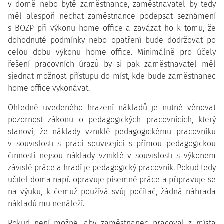
v domě nebo bytě zaměstnance, zaměstnavatel by tedy
měl alespoň nechat zaměstnance podepsat seznámení
s BOZP při výkonu home office a zavázat ho k tomu, že
dohodnuté podmínky nebo opatření bude dodržovat po
celou dobu výkonu home office. Minimálně pro účely
řešení pracovních úrazů by si pak zaměstnavatel měl
sjednat možnost přístupu do míst, kde bude zaměstnanec
home office vykonávat.
Ohledně uvedeného hrazení nákladů je nutné věnovat
pozornost zákonu o pedagogických pracovnících, který
stanoví, že náklady vzniklé pedagogickému pracovníku
v souvislosti s prací související s přímou pedagogickou
činností nejsou náklady vzniklé v souvislosti s výkonem
závislé práce a hradí je pedagogický pracovník. Pokud tedy
učitel doma např. opravuje písemné práce a připravuje se
na výuku, k čemuž používá svůj počítač, žádná náhrada
nákladů mu nenáleží.
Pokud není možné, aby zaměstnanec pracoval z místa