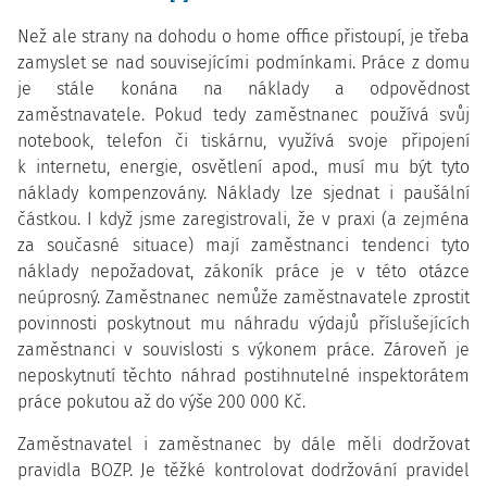
Než ale strany na dohodu o home office přistoupí, je třeba
zamyslet se nad souvisejícími podmínkami. Práce z domu
je stále konána na náklady a odpovědnost
zaměstnavatele. Pokud tedy zaměstnanec používá svůj
notebook, telefon či tiskárnu, využívá svoje připojení
k internetu, energie, osvětlení apod., musí mu být tyto
náklady kompenzovány. Náklady lze sjednat i paušální
částkou. I když jsme zaregistrovali, že v praxi (a zejména
za současné situace) mají zaměstnanci tendenci tyto
náklady nepožadovat, zákoník práce je v této otázce
neúprosný. Zaměstnanec nemůže zaměstnavatele zprostit
povinnosti poskytnout mu náhradu výdajů příslušejících
zaměstnanci v souvislosti s výkonem práce. Zároveň je
neposkytnutí těchto náhrad postihnutelné inspektorátem
práce pokutou až do výše 200 000 Kč.
Zaměstnavatel i zaměstnanec by dále měli dodržovat
pravidla BOZP. Je těžké kontrolovat dodržování pravidel