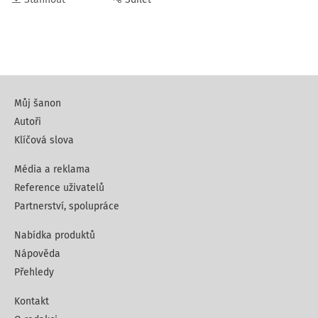
Můj šanon
Autoři
Klíčová slova
Média a reklama
Reference uživatelů
Partnerství, spolupráce
Nabídka produktů
Nápověda
Přehledy
Kontakt