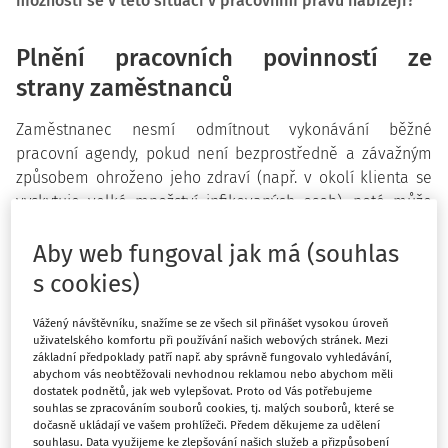
možnosti se v této situaci v pracovním právu nabízejí?
Plnění pracovních povinností ze
strany zaměstnanců
Zaměstnanec nesmí odmítnout vykonávání běžné
pracovní agendy, pokud není bezprostředně a závažným
způsobem ohroženo jeho zdraví (např. v okolí klienta se
vyskytuje velké množství infikovaných osob), poté může
dílčí úkoly odmítnout.
Aby web fungoval jak má (souhlas
Plnění povinností ze strany
s cookies)
zaměstnavatele
Vážený návštěvníku, snažíme se ze všech sil přinášet vysokou úroveň
Pokud nemá zaměstnavatel (např. z důvodu velkého
uživatelského komfortu při používání našich webových stránek. Mezi
základní předpoklady patří např. aby správně fungovalo vyhledávání,
úbytku zakázek) práci pro své zaměstnance, jedná se o
abychom vás neobtěžovali nevhodnou reklamou nebo abychom měli
překážku v práci na straně zaměstnavatele. V tomto
dostatek podnětů, jak web vylepšovat. Proto od Vás potřebujeme
souhlas se zpracováním souborů cookies, tj. malých souborů, které se
případě náleží zaměstnanci náhrada mzdy nebo platu ve
dočasně ukládají ve vašem prohlížeči. Předem děkujeme za udělení
výši průměrného výdělku. V tomto případě je možné využít
souhlasu. Data využijeme ke zlepšování našich služeb a přizpůsobení