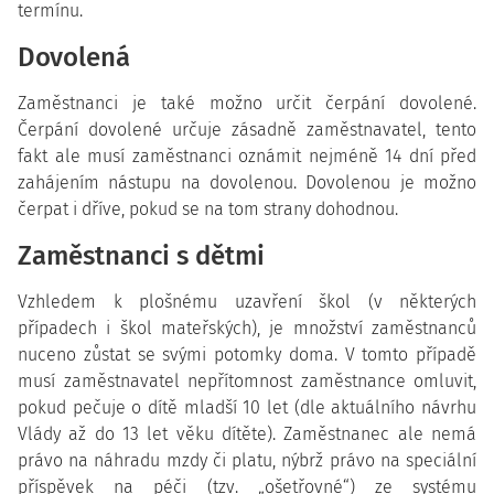
termínu.
Dovolená
Zaměstnanci je také možno určit čerpání dovolené.
Čerpání dovolené určuje zásadně zaměstnavatel, tento
fakt ale musí zaměstnanci oznámit nejméně 14 dní před
zahájením nástupu na dovolenou. Dovolenou je možno
čerpat i dříve, pokud se na tom strany dohodnou.
Zaměstnanci s dětmi
Vzhledem k plošnému uzavření škol (v některých
případech i škol mateřských), je množství zaměstnanců
nuceno zůstat se svými potomky doma. V tomto případě
musí zaměstnavatel nepřítomnost zaměstnance omluvit,
pokud pečuje o dítě mladší 10 let (dle aktuálního návrhu
Vlády až do 13 let věku dítěte). Zaměstnanec ale nemá
právo na náhradu mzdy či platu, nýbrž právo na speciální
příspěvek na péči (tzv. „ošetřovné“) ze systému