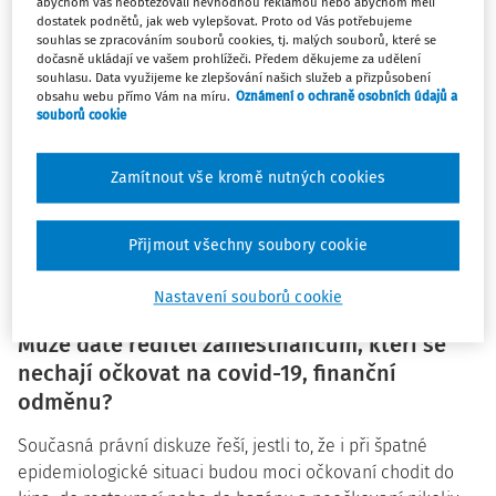
náhradě újmy způsobené očkovaným osobám těmito
abychom vás neobtěžovali nevhodnou reklamou nebo abychom měli
dostatek podnětů, jak web vylepšovat. Proto od Vás potřebujeme
léčivými přípravky a o změně zákona č. 48/1997 Sb., o
souhlas se zpracováním souborů cookies, tj. malých souborů, které se
veřejném zdravotním pojištění a o změně a doplnění
dočasně ukládají ve vašem prohlížeči. Předem děkujeme za udělení
některých souvisejících zákonů, ve znění pozdějších
souhlasu. Data využijeme ke zlepšování našich služeb a přizpůsobení
obsahu webu přímo Vám na míru.
Oznámení o ochraně osobních údajů a
předpisů.
souborů cookie
V něm je očkování proti nemoci covid-19 koncipováno jako
Zamítnout vše kromě nutných cookies
očkování dobrovolné. Pokud zákon neukládá povinnost
podrobit se očkování, nemůže tuto povinnost stanovit ani
zaměstnavatel svým zaměstnancům. Zaměstnavatel totiž
Přijmout všechny soubory cookie
nemůže zaměstnancům ukládat povinnosti nad rámec
Nastavení souborů cookie
zákona.
Může dáte ředitel zaměstnancům, kteří se
nechají očkovat na covid-19, finanční
odměnu?
Současná právní diskuze řeší, jestli to, že i při špatné
epidemiologické situaci budou moci očkovaní chodit do