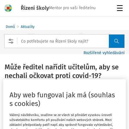
Řízení školy
Mentor pro vaši ředitelnu
Menu
Domů
Aktuality
Rozšířené vyhledávání
Může ředitel nařídit učitelům, aby se
nechali očkovat proti covid-19?
Vydáno
:
18. 1. 2021
2 minuty čtení
Aby web fungoval jak má (souhlas
Zdroj
:
Redakce Řízení školy
s cookies)
Tato problematika je upravena v zákoně č. 569/2020 Sb.,
o distribuci léčivých přípravků obsahujících očkovací
Vážený návštěvníku, snažíme se ze všech sil přinášet vysokou úroveň
uživatelského komfortu při používání našich webových stránek. Mezi
látku pro očkování proti onemocnění COVID-19, o
základní předpoklady patří např. aby správně fungovalo vyhledávání,