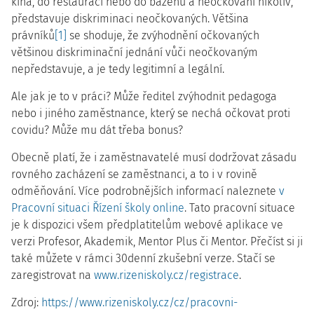
kina, do restaurací nebo do bazénu a neočkovaní nikoliv,
představuje diskriminaci neočkovaných. Většina
právníků
[1]
se shoduje, že zvýhodnění očkovaných
většinou diskriminační jednání vůči neočkovaným
nepředstavuje, a je tedy legitimní a legální.
Ale jak je to v práci? Může ředitel zvýhodnit pedagoga
nebo i jiného zaměstnance, který se nechá očkovat proti
covidu? Může mu dát třeba bonus?
Obecně platí, že i zaměstnavatelé musí dodržovat zásadu
rovného zacházení se zaměstnanci, a to i v rovině
odměňování. Více podrobnějších informací
naleznete
v
Pracovní situaci Řízení školy online
. Tato pracovní situace
je k dispozici všem předplatitelům webové aplikace ve
verzi Profesor, Akademik, Mentor Plus či Mentor. Přečíst si ji
také můžete v rámci 30denní zkušební verze. Stačí se
zaregistrovat na
www.rizeniskoly.cz/registrace
.
Zdroj:
https://www.rizeniskoly.cz/cz/pracovni-