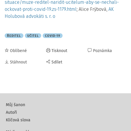
situace/muze-reditel-naridit-ucitelum-aby-se-nechali-
ockovat-proti-covid-19.zs-1179.html
; Alice Frýbová,
AK
Holubová advokáti s. r. o
ŘEDITEL
UČITEL
COVID-19
Oblíbené
Tisknout
Poznámka
Stáhnout
Sdílet
Můj šanon
Autoři
Klíčová slova