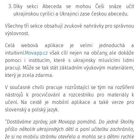
Díky sekci Abeceda se mohou Češi snáze učit
ukrajinskou cyrilici a Ukrajinci zase českou abecedu.
Všechny tři sekce obsahují zvukové nahrávky pro správnou
výslovnost.
Celá webová aplikace je velmi jednoduchá a
intuitivní.
Movapp.cz
však cílí nejen na občany, ale dokáže
pomoci i institucím, které s ukrajinsky mluvícími lidmi
pracují. Může se tak stát základním výukovým materiálem,
který je zcela zdarma.
V současné chvíli pracuje rozrůstající se tým na rozšíření
nástrojů k procvičování a rozcestníku pro materiály k
učení. Na cestě je mobilní aplikace a také verze pro
slovenský a polský jazyk.
“Dostáváme zprávy, jak Movapp pomáhá. Do jedné školky
přišlo několik ukrajinských dětí a paní učitelku zachránilo,
že si na mobilu stránku otevřela a mohla se s dětmi rychle