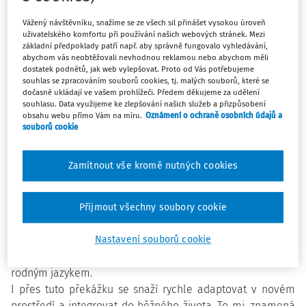
Pod vlajkou Česko.Digital vznikla nová aplikace
Vážený návštěvníku, snažíme se ze všech sil přinášet vysokou úroveň
MOVAPP.CZ, na které spolupracují expertní dobrovolníci z
uživatelského komfortu při používání našich webových stránek. Mezi
základní předpoklady patří např. aby správně fungovalo vyhledávání,
různých odvětví v čele s kapitánem Martinem
abychom vás neobtěžovali nevhodnou reklamou nebo abychom měli
Hassmanem.
dostatek podnětů, jak web vylepšovat. Proto od Vás potřebujeme
souhlas se zpracováním souborů cookies, tj. malých souborů, které se
S rostoucím počtem ukrajinsky mluvících spoluobčanů v
dočasně ukládají ve vašem prohlížeči. Předem děkujeme za udělení
České republice a jejich začleňováním do běžného života
souhlasu. Data využijeme ke zlepšování našich služeb a přizpůsobení
vzniká potřeba překonání jazykové bariéry, a zde nabízí
obsahu webu přímo Vám na míru.
Oznámení o ochraně osobních údajů a
souborů cookie
svou pomoc
movapp.cz
.
Několikatýdenní nepřetržitá práce
týmu začíná být vidět a webová aplikace je více a více
využívána a doporučována. Není to ale jediný cíl. Již nyní
Zamítnout vše kromě nutných cookies
se pracuje na mobilní aplikaci a na vytvoření verze pro
Slovensko a Polsko.
Přijmout všechny soubory cookie
Lidé z Ukrajiny neustále přicházejí do České republiky, kde
Nastavení souborů cookie
nacházejí azyl před válkou. První, na co tito lidé obvykle
narazí, je jazyková bariéra. Řada z nich mluví jen svým
rodným jazykem.
I přes tuto překážku se snaží rychle adaptovat v novém
prostředí a integrovat do běžného života. To mj. znamená