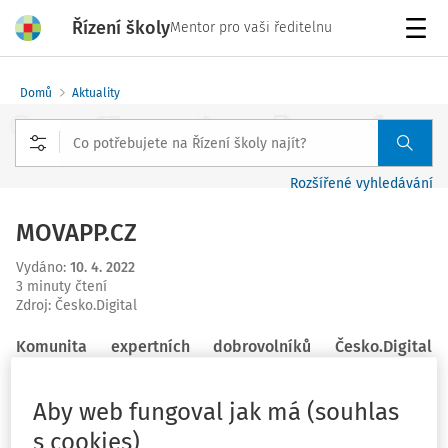
Řízení školy
Mentor pro vaši ředitelnu
Menu
Domů
Aktuality
Rozšířené vyhledávání
MOVAPP.CZ
Vydáno
:
10. 4. 2022
3 minuty čtení
Zdroj
:
Česko.Digital
Komunita expertních dobrovolníků Česko.Digital
vypustila do světa další nástroj, který pomůže s
odstraňováním jazykové bariéry mezi Ukrajinci a Čechy.
Aby web fungoval jak má (souhlas
Seznamte se s webovou aplikací MOVAPP.CZ
s cookies)