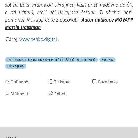
sblížit. Další máme od Ukrajinců, kteří přišli nedávno do ČR,
a od učitelů, kteří učí Ukrajince češtinu. Ti všichni nám
pomáhají Movapp dále zlepšovat.”-
Autor aplikace MOVAPP
Martin Hassman
Zdroj:
www.cesko.digital
.
INTEGRACE UKRAJINSKÝCH DĚTÍ, ŽÁKŮ, STUDENTŮ
VÁLKA
UKRAJINA
Oblíbené
Tisknout
Poznámka
Stáhnout
Sdílet