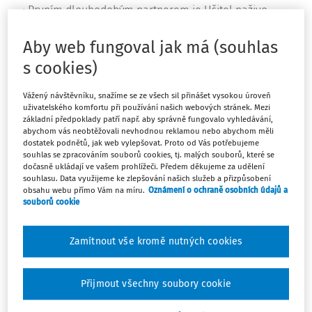
Prvním dlouhodobým partnerem je Učitel naživo –
Nadace RSJ s ním podepsala smlouvu na dalších deset
let
Aby web fungoval jak má (souhlas
s cookies)
Během sedmi let existence Nadace RSJ rozdělila již sto
milionů korun
Vážený návštěvníku, snažíme se ze všech sil přinášet vysokou úroveň
uživatelského komfortu při používání našich webových stránek. Mezi
Výjimečnou důvěru dává
Nadace RSJ organizaci Učitel
základní předpoklady patří např. aby správně fungovalo vyhledávání,
abychom vás neobtěžovali nevhodnou reklamou nebo abychom měli
naživo. Dohodli se na desetileté smlouvě, v českém
dostatek podnětů, jak web vylepšovat. Proto od Vás potřebujeme
vzdělávacím systému závazku spíše nezvyklém.
souhlas se zpracováním souborů cookies, tj. malých souborů, které se
dočasně ukládají ve vašem prohlížeči. Předem děkujeme za udělení
Dlouhodobé partnerství má řadu výhod a Nadace RSJ v
souhlasu. Data využijeme ke zlepšování našich služeb a přizpůsobení
ní chce jít příkladem
.
obsahu webu přímo Vám na míru.
Oznámení o ochraně osobních údajů a
souborů cookie
Cílem Nadace RSJ je přispět k celkové proměně
vzdělávání v České republice. „
Pokud ale chceme
Zamítnout vše kromě nutných cookies
dosáhnout společenské změny, potřebujeme dostatek času
jak na projekt samotný, tak na klidné a soustředěné úsilí
bez nejistoty
,“ vysvětluje Lenka Eckertová, ředitelka
Přijmout všechny soubory cookie
Nadace RSJ. Dodává, že roli sehrála i covidová krize.