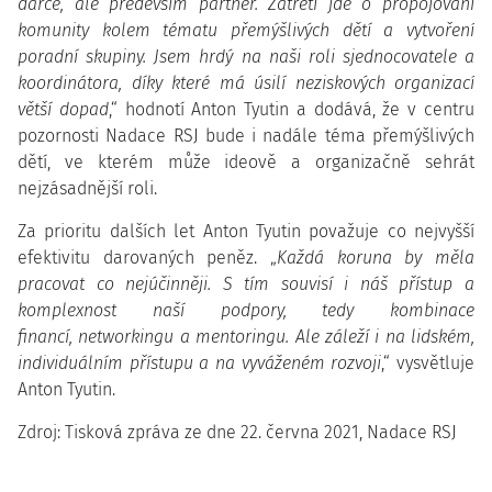
dárce, ale především partner. Zatřetí jde o propojování
komunity kolem tématu přemýšlivých dětí a vytvoření
poradní skupiny. Jsem hrdý na naši roli sjednocovatele a
koordinátora, díky které má úsilí neziskových organizací
větší dopad
,“ hodnotí Anton Tyutin a dodává, že v centru
pozornosti Nadace RSJ bude i nadále téma přemýšlivých
dětí, ve kterém může ideově a organizačně sehrát
nejzásadnější roli.
Za prioritu dalších let Anton Tyutin považuje co nejvyšší
efektivitu darovaných peněz. „
Každá koruna by měla
pracovat co nejúčinněji. S tím souvisí i náš přístup a
komplexnost naší podpory, tedy kombinace
financí, networkingu a mentoringu. Ale záleží i na lidském,
individuálním přístupu a na vyváženém rozvoji
,“ vysvětluje
Anton Tyutin.
Zdroj: Tisková zpráva ze dne 22. června 2021, Nadace RSJ