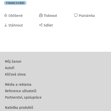
FINANCOVÁNÍ
Oblíbené
Tisknout
Poznámka
Stáhnout
Sdílet
Můj šanon
Autoři
Klíčová slova
Média a reklama
Reference uživatelů
Partnerství, spolupráce
Nabídka produktů