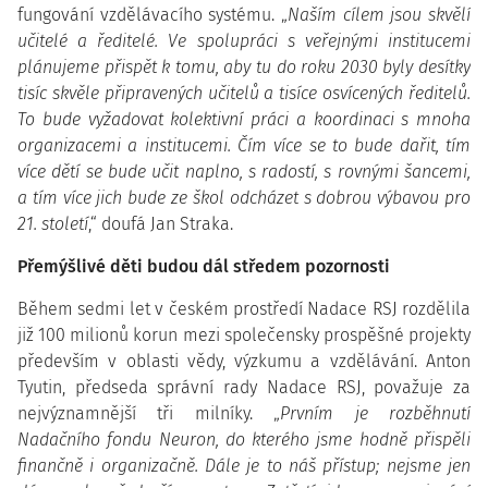
fungování vzdělávacího systému. „
Naším cílem jsou skvělí
učitelé a ředitelé. Ve spolupráci s veřejnými institucemi
plánujeme přispět k tomu, aby tu do roku 2030 byly desítky
tisíc skvěle připravených učitelů a tisíce osvícených ředitelů.
To bude vyžadovat kolektivní práci a koordinaci s mnoha
organizacemi a institucemi. Čím více se to bude dařit, tím
více dětí se bude učit naplno, s radostí, s rovnými šancemi,
a tím více jich bude ze škol odcházet s dobrou výbavou pro
21. století
,“ doufá Jan Straka.
Přemýšlivé děti budou dál středem pozornosti
Během sedmi let v českém prostředí Nadace RSJ rozdělila
již 100 milionů korun mezi společensky prospěšné projekty
především v oblasti vědy, výzkumu a vzdělávání. Anton
Tyutin, předseda správní rady Nadace RSJ, považuje za
nejvýznamnější tři milníky. „
Prvním je rozběhnutí
Nadačního fondu Neuron, do kterého jsme hodně přispěli
finančně i organizačně. Dále je to náš přístup; nejsme jen