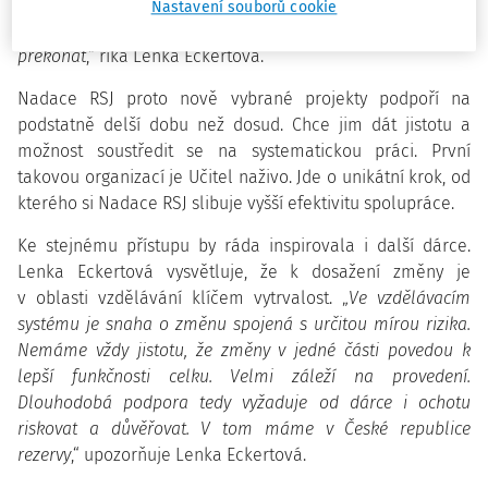
„
Zejména malým neziskovkám docházely finanční i lidské
Nastavení souborů cookie
rezervy. Nabídli jsme jim pomoc, aby obtížné období mohly
překonat
,“ říká Lenka Eckertová.
Nadace RSJ proto nově vybrané projekty podpoří na
podstatně delší dobu než dosud. Chce jim dát jistotu a
možnost soustředit se na systematickou práci. První
takovou organizací je Učitel naživo. Jde o unikátní krok, od
kterého si Nadace RSJ slibuje vyšší efektivitu spolupráce.
Ke stejnému přístupu by ráda inspirovala i další dárce.
Lenka Eckertová vysvětluje, že k dosažení změny je
v oblasti vzdělávání klíčem vytrvalost. „
Ve vzdělávacím
systému je snaha o změnu spojená s určitou mírou rizika.
Nemáme vždy jistotu, že změny v jedné části povedou k
lepší funkčnosti celku. Velmi záleží na provedení.
Dlouhodobá podpora tedy vyžaduje od dárce i ochotu
riskovat a důvěřovat. V tom máme v České republice
rezervy
,“ upozorňuje Lenka Eckertová.