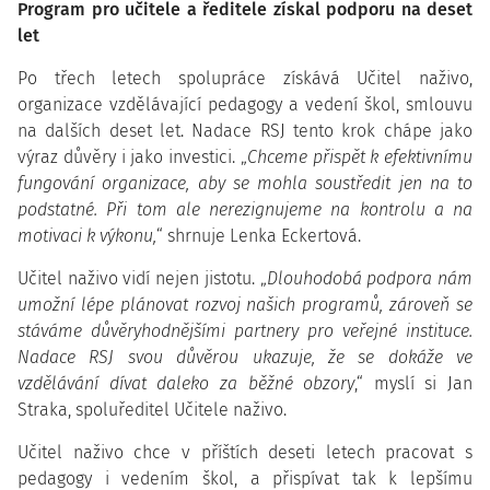
Program pro učitele a ředitele získal podporu na deset
let
Po třech letech spolupráce získává Učitel naživo,
organizace vzdělávající pedagogy a vedení škol, smlouvu
na dalších deset let. Nadace RSJ tento krok chápe jako
výraz důvěry i jako investici. „
Chceme přispět k efektivnímu
fungování organizace, aby se mohla soustředit jen na to
podstatné. Při tom ale nerezignujeme na kontrolu a na
motivaci k výkonu,
“ shrnuje Lenka Eckertová.
Učitel naživo vidí nejen jistotu. „
Dlouhodobá podpora nám
umožní lépe plánovat rozvoj našich programů, zároveň se
stáváme důvěryhodnějšími partnery pro veřejné instituce.
Nadace RSJ svou důvěrou ukazuje, že se dokáže ve
vzdělávání dívat daleko za běžné obzory
,“ myslí si Jan
Straka, spoluředitel Učitele naživo.
Učitel naživo chce v příštích deseti letech pracovat s
pedagogy i vedením škol, a přispívat tak k lepšímu