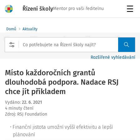
Řízení školy
Mentor pro vaši ředitelnu
Menu
Domů
Aktuality
Rozšířené vyhledávání
Místo každoročních grantů
dlouhodobá podpora. Nadace RSJ
chce jít příkladem
Vydáno
:
22. 6. 2021
4 minuty čtení
Zdroj
:
RSJ Foundation
Finanční jistota umožní vyšší efektivitu a lepší
plánování