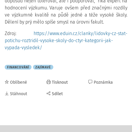
doposud nejen toleroval, ale i podporoval,“ říká expert na
hodnocení výzkumu. Varuje ovšem před značnými rozdíly
ve výzkumné kvalitě na půdě jedné a téže vysoké školy.
Dělení by prý mělo spíše smysl na úrovni fakult.
Zdroj:
https://www.eduin.cz/clanky/lidovky-cz-stat-
potichu-roztridil-vysoke-skoly-do-ctyr-kategorii-jak-
vypada-vysledek/
FINANCOVÁNÍ
ZAJÍMAVÉ
Oblíbené
Tisknout
Poznámka
Stáhnout
Sdílet