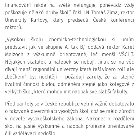
financování nikde na světě nefunguje, poněvadž vždy
poškozuje nějaké druhy škol,“ řekl LN Tomáš Zima, rektor
Univerzity Karlovy, který předsedá České konferenci
rektorů.
„Vysokou školu chemicko-technologickou si umím
představit jak ve skupině A, tak B,“ dodává rektor Karel
Melzoch z výzkumně orientované, leč menší VŠCHT.
Nějakých škatulek a nálepek se nebojí. Jinak se na věc
dívají menší regionální univerzity, které řeší vícero rolí, ale
„béčkem“ být nechtějí – požadují záruky, že za stejně
kvalitní činnost budou odměněni stejně jako kolegové z
velkých škol, které mohou mít naopak své slabší fakulty.
Před pár lety se v České republice velmi vážně debatovalo
o takzvané diverzifikaci vysokých škol, což se mělo zúročit
v novele vysokoškolského zákona. Nakonec k rozdělení
škol na jasně výzkumné a naopak profesně orientované
čili vzdělávací nedošlo.