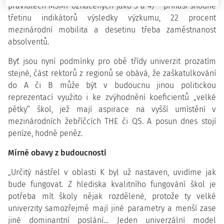
pravidlech MŠMT označených jako 3 a 4) – přináší shodně
třetinu indikátorů výsledky výzkumu, 22 procent
mezinárodní mobilita a desetinu třeba zaměstnanost
absolventů.
Byť jsou nyní podmínky pro obě třídy univerzit prozatím
stejné, část rektorů z regionů se obává, že zaškatulkování
do A či B může být v budoucnu jinou politickou
reprezentací využito i ke zvýhodnění koeficientů „velké
pětky“ škol, jež mají aspirace na vyšší umístění v
mezinárodních žebříčcích THE či QS. A posun dnes stojí
peníze, hodně peněz.
Mírné obavy z budoucnosti
„Určitý nástřel v oblasti K byl už nastaven, uvidíme jak
bude fungovat. Z hlediska kvalitního fungování škol je
potřeba mít školy nějak rozdělené, protože ty velké
univerzity samozřejmě mají jiné parametry a menší zase
jiné dominantní poslání… Jeden univerzální model