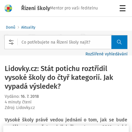
Řízení školy
Mentor pro vaši ředitelnu
Menu
Domů
Aktuality
Rozšířené vyhledávání
Lidovky.cz: Stát potichu roztřídil
vysoké školy do čtyř kategorií. Jak
vypadá výsledek?
Vydáno
:
16. 7. 2018
4 minuty čtení
Zdroj
:
Lidovky.cz
Vysoké školy právě vedou jednání o tom, jak se bude
rozdělovat rozpočet na jejich činnost v roce 2019 a také