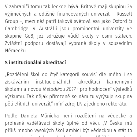
V zahraničí tomu tak leckde bývá. Britové mají skupinu 24
výjimečných a odlišně financovaných univerzit – Russell
Group –, mezi něž patří taková světová esa jako Oxford či
Cambridge. V Austrálii jsou prominentní univerzity ve
skupině Go8, jež sdružuje vůdčí školy v osmi státech.
Zvláštní podporu dostávají vybrané školy v sousedním
Německu.
S institucionální akreditací
„Rozdělení škol do čtyř kategorií souvisí dle mého i se
získáváním institucionálních akreditací kamennými
školami a novou
Metodikou 2017+
pro hodnocení výsledků
výzkumu. Tak nějak přirozeně se nám tu vyrýsuje skupina
pěti elitních univerzit,“ míní zdroj LN z jednoho rektorátu.
Podle Daniela Münicha není rozdělení na vědecké a
profesně vzdělávací školy úplně od věci. „V Česku má
příliš mnoho vysokých škol ambici být vědeckou a stát to