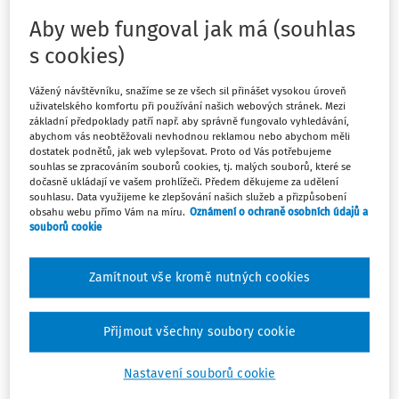
ve střednědobém výhledu. Financování má extrémně
Aby web fungoval jak má (souhlas
složitá pravidla – něco jde za výuku, něco za výzkum a
také ostatní tvůrčí činnost.
s cookies)
Vážený návštěvníku, snažíme se ze všech sil přinášet vysokou úroveň
V neveřejných podkladech ministerstva školství z 19.
uživatelského komfortu při používání našich webových stránek. Mezi
června, které se zaměřují na jednu část, a to hodnocení
základní předpoklady patří např. aby správně fungovalo vyhledávání,
abychom vás neobtěžovali nevhodnou reklamou nebo abychom měli
kvality a výkonu (ukazatel K), je 26 veřejných vysokých škol
dostatek podnětů, jak web vylepšovat. Proto od Vás potřebujeme
různě obarveno – žluté jsou dvě vysoké školy
souhlas se zpracováním souborů cookies, tj. malých souborů, které se
neuniverzitního typu (Jihlava, České Budějovice), zelené
dočasně ukládají ve vašem prohlížeči. Předem děkujeme za udělení
souhlasu. Data využijeme ke zlepšování našich služeb a přizpůsobení
jsou čtyři umělecké školy (AMU či AVU, jež se mají činit ve
obsahu webu přímo Vám na míru.
Oznámení o ochraně osobních údajů a
výkonu umělecké činnosti), oranžových je patnáct menších
souborů cookie
univerzit a konečně i pět modrých největších škol – těch
extrémně silných ve výzkumu.
Zamítnout vše kromě nutných cookies
Výkon má být pro každý segment jinak počítán.
Uměleckým školám se například započte padesát procent
Přijmout všechny soubory cookie
ukazatele za hudební skladby, sochy či filmy, kdežto dvojici
neuniverzitních škol i čtyřicet procent za zaměstnanost
Nastavení souborů cookie
absolventů. U největších dvou skupin univerzit (oficiálně v