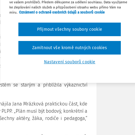
ve vašem prohlížeči. Předem děkujeme za udělení souhlasu. Data využijeme
ke zlepšování našich služeb a přizpůsobení obsahu webu přímo Vám na
míru.
Oznámení o ochraně osobních údajů a souborů cookie
Tisknout
čena
ikou
 Se
Přijmout všechny soubory cookie
Sdílet
i a
tra
Zamítnout vše kromě nutných cookies
Poznámka
u jak z legislativního, tak i praktického
í se týkají i nadaných dětí a seznámila
Nastavení souborů cookie
projektů jako je Talnet či Erasmus+.
různorodé možnosti financování prvků
tém se starým a přiblížila výkaznictví
ájila Jana Mrázková praktickou část, kde
 PLPP. „Plán musí být bodový, konkrétní a
echny aktéry, žáka, rodiče i pedagoga,“