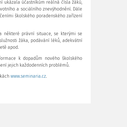
í ukázala účastníkům reálná čísla žáků,
votního a sociálního znevýhodnění. Dále
učeními školského poradenského zařízení
la některé právní situace, se kterými se
služnosti žáka, podávání léků, adekvátní
letě apod.
informace k dopadům nového školského
šení jejich každodenních problémů.
nkách
www.seminaria.cz
.