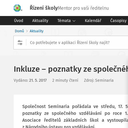
Řízení školy
Mentor pro vaši ředitelnu
Úvod
Aktuality
Témata
Kalendář
Časopisy
Domů
Aktuality
Inkluze – poznatky ze společné
Vydáno
:
21. 5. 2017
2 minuty čtení
Zdroj
:
Seminaria
Společnost Seminaria pořádala ve středu, 17. 5.
poznatky ze společného vzdělávání po roce 1
Asociace ředitelů základních škol a vystoupi
z Národního ústavu pro vzdělávání.