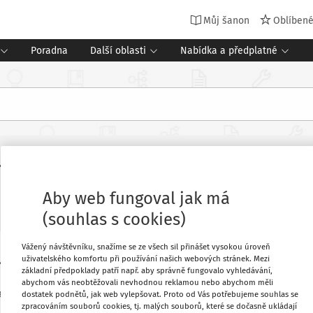
Můj šanon
Oblíben
Poradna
Další oblasti
Nabídka a předplatné
ho vzdělávání po roce 1
Aby web fungoval jak má
(souhlas s cookies)
Vážený návštěvníku, snažíme se ze všech sil přinášet vysokou úroveň
 2017 celostátní konferenci Inkluze –
uživatelského komfortu při používání našich webových stránek. Mezi
Oblíbené
základní předpoklady patří např. aby správně fungovalo vyhledávání,
. Konference se konala pod záštitou
abychom vás neobtěžovali nevhodnou reklamou nebo abychom měli
la na ní mimo jiné Jana Zapletalová
dostatek podnětů, jak web vylepšovat. Proto od Vás potřebujeme souhlas se
Stáhnout
zpracováním souborů cookies, tj. malých souborů, které se dočasně ukládají