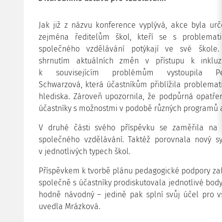
Jak již z názvu konference vyplývá, akce byla ur
zejména ředitelům škol, kteří se s problemat
společného vzdělávání potýkají ve své škole.
shrnutím aktuálních změn v přístupu k inkluz
k souvisejícím problémům vystoupila Pe
Schwarzová, která účastníkům přiblížila problematik
hlediska. Zároveň upozornila, že podpůrná opatřen
účastníky s možnostmi v podobě různých programů a 
V druhé části svého příspěvku se zaměřila na 
společného vzdělávání. Taktéž porovnala nový sys
v jednotlivých typech škol.
Příspěvkem k tvorbě plánu pedagogické podpory zah
společně s účastníky prodiskutovala jednotlivé body
hodně návodný – jedině pak splní svůj účel pro vš
uvedla Mrázková.