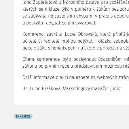
Jana Zapletalová z Národního ústavu pro vzděláván
kterých se inkluze týká v poměru k žákům bez zdra
se zabývala nejčastějšími chybami v práci s dopor
a poskytla rady, jak se jim vyvarovat.
Konferenci završila Lucie Obrovská, která přiblíži
učitelé či ředitelé mohou potýkat – otázka sebeob
péče o žáka s hendikepem na škole v přírodě, na vý
Cílem konference bylo poskytnout účastníkům 
zákona po prvním roce a představit jim možnosti ře
Další informace o akci naleznete na webových strá
Bc. Lucie Brzáková, Marketingový manažer junior
INKLUZE