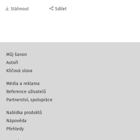
Stáhnout
Sdílet
Můj šanon
Autoři
Klíčová slova
Média a reklama
Reference uživatelů
Partnerství, spolupráce
Nabídka produktů
Nápověda
Přehledy