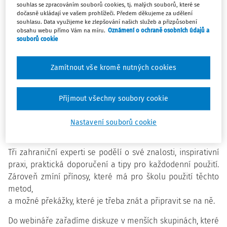
zahraničními odborníky zaměřený na oblast plánování a
souhlas se zpracováním souborů cookies, tj. malých souborů, které se
řízení se koná 11. listopadu 2021.
dočasně ukládají ve vašem prohlížeči. Předem děkujeme za udělení
souhlasu. Data využijeme ke zlepšování našich služeb a přizpůsobení
obsahu webu přímo Vám na míru.
Oznámení o ochraně osobních údajů a
Rozvoj školy a učitelů je základem pro dlouhodobě
souborů cookie
úspěšné fungování jakékoliv vzdělávací organizace.
Vyhodnocení stavu školy a sebehodnocení jednotlivých
Zamítnout vše kromě nutných cookies
učitelů je první bod, se kterým začít. Na webináři se
seznámíte s tématy, jako je excelence, sebehodnocení
Přijmout všechny soubory cookie
školy, sebehodnocení učitelů/ředitelů a osobnostní rozvoj
učitelů pro potřeby 21. století.
Nastavení souborů cookie
Webinář se koná 11. 11. 2021 do 13 do 15 hodin.
Tři zahraniční experti se podělí o své znalosti, inspirativní
praxi, praktická doporučení a tipy pro každodenní použití.
Zároveň zmíní přínosy, které má pro školu použití těchto
metod,
a možné překážky, které je třeba znát a připravit se na ně.
Do webináře zařadíme diskuze v menších skupinách, které