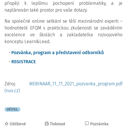
přispějí k lepšímu pochopení problematiky, a je
naplánován také prostor pro vaše dotazy.
Na společné online setkání se těší mezinárodní experti –
hodnotitelé EFQM s praktickou zkušeností se zaváděním
excelence ve školách a zakladatelka rozvojového
konceptu Learn&Lead.
Pozvánka, program a představení odborníků
REGISTRACE
Zdroj:
WEBINAAR_11_11_2021_pozvanka_program.pdf
(nuv.cz)
UČITEL
Oblíbené
Tisknout
Poznámka