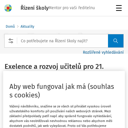
Řízení školy
Mentor pro vaši ředitelnu
Menu
Domů
Aktuality
Rozšířené vyhledávání
Exelence a rozvoj učitelů pro 21.
století – webinář P-KAP
Vydáno
:
1. 11. 2021
Aby web fungoval jak má (souhlas
1 minuta čtení
s cookies)
Zdroj
:
P-KAP
Vážený návštěvníku, snažíme se ze všech sil přinášet vysokou úroveň
Co je třeba vědět, z čeho vyjít a s čím počítat, aby mohla
uživatelského komfortu při používání našich webových stránek. Mezi
škola efektivně akčně plánovat rozvoj pedagogického
základní předpoklady patří např. aby správně fungovalo vyhledávání,
sboru i školního managementu? Webinář se
abychom vás neobtěžovali nevhodnou reklamou nebo abychom měli
dostatek podnětů, jak web vylepšovat. Proto od Vás potřebujeme