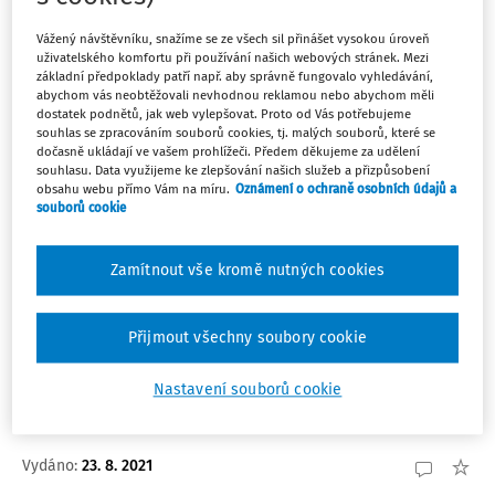
Vážený návštěvníku, snažíme se ze všech sil přinášet vysokou úroveň
5
Počet vyhledaných dokumentů:
uživatelského komfortu při používání našich webových stránek. Mezi
základní předpoklady patří např. aby správně fungovalo vyhledávání,
abychom vás neobtěžovali nevhodnou reklamou nebo abychom měli
Řadit podle
:
dostatek podnětů, jak web vylepšovat. Proto od Vás potřebujeme
Nejnovější
Nejstarší
souhlas se zpracováním souborů cookies, tj. malých souborů, které se
dočasně ukládají ve vašem prohlížeči. Předem děkujeme za udělení
souhlasu. Data využijeme ke zlepšování našich služeb a přizpůsobení
ČLÁNKY
obsahu webu přímo Vám na míru.
Oznámení o ochraně osobních údajů a
souborů cookie
Čerpání dovolené - jednoduše a
prakticky
Zamítnout vše kromě nutných cookies
Léto a letní prázdniny jsou typicky obdobím trávení
dovolené. U pedagogů to pak platí dvojnásob. Dá se
tedy předpokládat, že většina vašich zaměstnanců již
Přijmout všechny soubory cookie
svou dovolenou se skončenými letními prázdninami
vyčerpala a problematika čerpání dovolené tak již ...
Nastavení souborů cookie
JUDr. Kristýna Menzelová
,
Mgr. Bc. Michal Peškar
Vydáno:
23. 8. 2021