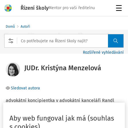
Řízení školy
Mentor pro vaši ředitelnu
Menu
Domů
Autoři
Rozšířené vyhledávání
JUDr. Kristýna Menzelová
Sledovat autora
advokátní koncipientka v advokátní kanceláři Randl
Partners
Aby web fungoval jak má (souhlas
Filtr
s cookies)