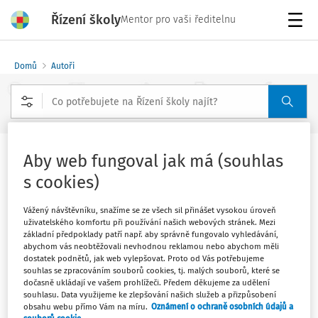
Řízení školy
Mentor pro vaši ředitelnu
Menu
Domů
Autoři
Rozšířené vyhledávání
Aby web fungoval jak má (souhlas
Autorský kolektiv
s cookies)
Kyberpohádek
Vážený návštěvníku, snažíme se ze všech sil přinášet vysokou úroveň
uživatelského komfortu při používání našich webových stránek. Mezi
Sledovat autora
základní předpoklady patří např. aby správně fungovalo vyhledávání,
abychom vás neobtěžovali nevhodnou reklamou nebo abychom měli
dostatek podnětů, jak web vylepšovat. Proto od Vás potřebujeme
Filtr
souhlas se zpracováním souborů cookies, tj. malých souborů, které se
dočasně ukládají ve vašem prohlížeči. Předem děkujeme za udělení
souhlasu. Data využijeme ke zlepšování našich služeb a přizpůsobení
obsahu webu přímo Vám na míru.
Oznámení o ochraně osobních údajů a
1
Počet vyhledaných dokumentů: