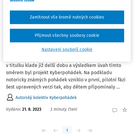
souborů cookie
Řadit podle
:
Zamítnout vše kromě nutných cookies
Nejnovější
Nejstarší
ČLÁNKY
Přijmout všechny soubory cookie
Děti jsme zvyklí vychovávat v reálném
světě, stačí to ale?
Nastavení souborů cookie
Centrum kybernetické bezpečnosti si otázku uvedenou
v titulku klade již delší dobu a výsledkem úvah tímto
směrem byl projekt Kyberpohádek. Na podkladu
notoricky známých pohádek vzniklo v první, pilotní fázi
šest upravených verzí tak, aby dětem připomínaly ...
Autorský kolektiv Kyberpohádek
Vydáno:
21. 8. 2023
3 minuty čtení
1