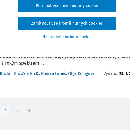
Přijmout všechny soubory cookie
1
edaných dokumentů:
Zamítnout vše kromě nutných cookies
Y
Nastavení souborů cookie
átní projekt propojil školství a cestovní ruch na
ysočina je zřizovatelem přibližně stovky příspěvkových organiza
y a zdravotnictví. Snahou kraje je z pozice zřizovatele vytvář
 širokým spektrem ...
Vydáno:
23. 1.
Dr. Jan Břížďala Ph.D.
,
Roman Fabeš
,
Olga Königová
1