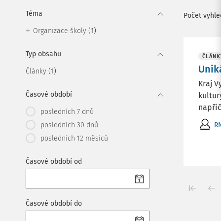
Téma
Počet vyhl
(1)
Organizace školy
Typ obsahu
ČLÁNK
Unik
(1)
Články
Kraj V
Časové období
kultur
napříč
posledních 7 dnů
posledních 30 dnů
RN
posledních 12 měsíců
Časové období od
Časové období do