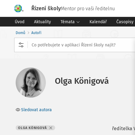
Řízení školy
Mentor pro vaši ředitelnu
Úvod
Aktuality
Témata
Kalendář
Časopisy
Domů
Autoři
Olga Königová
Sledovat autora
ředitelka 
OLGA KÖNIGOVÁ