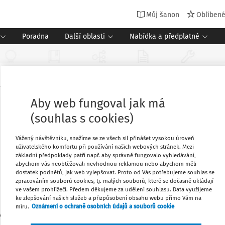
Můj šanon
Oblíben
Poradna
Další oblasti
Nabídka a předplatné
Aby web fungoval jak má
(souhlas s cookies)
Vážený návštěvníku, snažíme se ze všech sil přinášet vysokou úroveň
uživatelského komfortu při používání našich webových stránek. Mezi
základní předpoklady patří např. aby správně fungovalo vyhledávání,
abychom vás neobtěžovali nevhodnou reklamou nebo abychom měli
dostatek podnětů, jak web vylepšovat. Proto od Vás potřebujeme souhlas se
zpracováním souborů cookies, tj. malých souborů, které se dočasně ukládají
ve vašem prohlížeči. Předem děkujeme za udělení souhlasu. Data využijeme
ke zlepšování našich služeb a přizpůsobení obsahu webu přímo Vám na
míru.
Oznámení o ochraně osobních údajů a souborů cookie
Vysočina Tourism