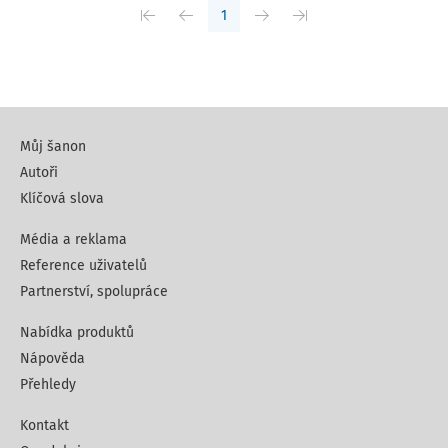
1
Můj šanon
Autoři
Klíčová slova
Média a reklama
Reference uživatelů
Partnerství, spolupráce
Nabídka produktů
Nápověda
Přehledy
Kontakt