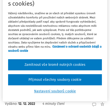
s cookies)
5
Počet vyhledaných dokumentů:
Vážený návštěvníku, snažíme se ze všech sil přinášet vysokou úroveň
Řadit podle
:
uživatelského komfortu při používání našich webových stránek. Mezi
základní předpoklady patří např. aby správně fungovalo vyhledávání,
Nejnovější
Nejstarší
abychom vás neobtěžovali nevhodnou reklamou nebo abychom měli
dostatek podnětů, jak web vylepšovat. Proto od Vás potřebujeme
souhlas se zpracováním souborů cookies, tj. malých souborů, které se
ČLÁNKY
dočasně ukládají ve vašem prohlížeči. Předem děkujeme za udělení
Mezinárodní maturita IB, vstupenka na
souhlasu. Data využijeme ke zlepšování našich služeb a přizpůsobení
obsahu webu přímo Vám na míru.
Oznámení o ochraně osobních údajů a
zahraniční univerzity
souborů cookie
Radim Dvořák je jedním z loňských absolventů
gymnázia Open Gate v Babicích u Prahy. Studium
Zamítnout vše kromě nutných cookies
uzavřel jak českou maturitou, tak i mezinárodní
International Baccalaureate, která je často pomyslnou
vstupenkou na zahraniční univerzitu. Jako jeden z mála
Přijmout všechny soubory cookie
...
Nastavení souborů cookie
Jitka Tkadlecová
Vydáno:
12. 12. 2022
4 minuty čtení