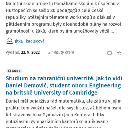
Na letní škole projektu Pomáháme školám k úspěchu v
Hustopečích se sešlo 80 pedagogů z celé České
republiky. Stěžejním tématem workshopů a diskusí v
pětidenním programu byly dlouhodobé plány na rozvoj
gramotností u žáků, které by jim umožňovaly větší ...
Jitka Tkadlecová
Vydáno:
22. 9. 2022
3 minuty čtení
ČLÁNKY
Studium na zahraniční univerzitě. Jak to vidí
Daniel Demovič, student oboru Engineering
na britské University of Cambridge
Daniel měl odjakživa rád matematiku, ale zálibu v jejím
praktickém využití našel, dle svých slov, až během osmi
let strávených na Gymnáziu Jana Keplera. I díky
entuziasmu gymnaziálních kantorů se aplikované