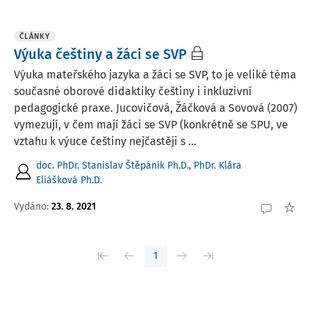
ČLÁNKY
Výuka češtiny a žáci se SVP
Výuka mateřského jazyka a žáci se SVP, to je veliké téma
současné oborové didaktiky češtiny i inkluzivní
pedagogické praxe. Jucovičová, Žáčková a Sovová (2007)
vymezují, v čem mají žáci se SVP (konkrétně se SPU, ve
vztahu k výuce češtiny nejčastěji s ...
doc. PhDr. Stanislav Štěpáník Ph.D.
,
PhDr. Klára
Eliášková Ph.D.
Vydáno:
23. 8. 2021
1