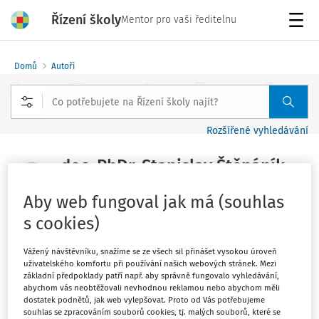
Řízení školy
Mentor pro vaši ředitelnu
Menu
Domů
Autoři
Rozšířené vyhledávání
doc. PhDr. Stanislav Štěpáník,
Ph.D.
Aby web fungoval jak má (souhlas
s cookies)
Sledovat autora
Vážený návštěvníku, snažíme se ze všech sil přinášet vysokou úroveň
Katedra českého jazyka a literatury, Pedagogická
uživatelského komfortu při používání našich webových stránek. Mezi
základní předpoklady patří např. aby správně fungovalo vyhledávání,
fakulta Univerzity Palackého v Olomouci
abychom vás neobtěžovali nevhodnou reklamou nebo abychom měli
dostatek podnětů, jak web vylepšovat. Proto od Vás potřebujeme
souhlas se zpracováním souborů cookies, tj. malých souborů, které se