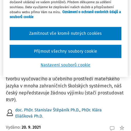
Filtr
dočasně ukládají ve vašem prohlížeči. Předem děkujeme za udělení
souhlasu. Data využijeme ke zlepšování našich služeb a přizpůsobení
obsahu webu přímo Vám na míru.
Oznámení o ochraně osobních údajů a
souborů cookie
2
Počet vyhledaných dokumentů:
Řadit podle
:
Zamítnout vše kromě nutných cookies
Nejnovější
Nejstarší
Přijmout všechny soubory cookie
ČLÁNKY
Cesty inkluze ve výuce češtiny
Nastavení souborů cookie
Komunikační přístup je základním východiskem pro
tvorbu vyučovacího a učebního prostředí mateřského
jazyka v mnoha zahraničních školských systémech, náš
český nepředstavuje žádnou výjimku (stačí prostudovat
RVP).
doc. PhDr. Stanislav Štěpáník Ph.D.
,
PhDr. Klára
Eliášková Ph.D.
Vydáno:
20. 9. 2021