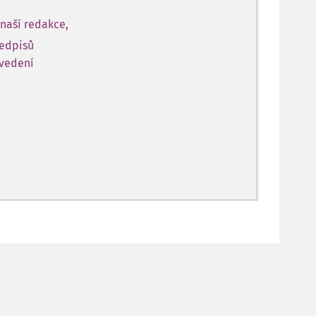
naší redakce,
ředpisů
 vedení