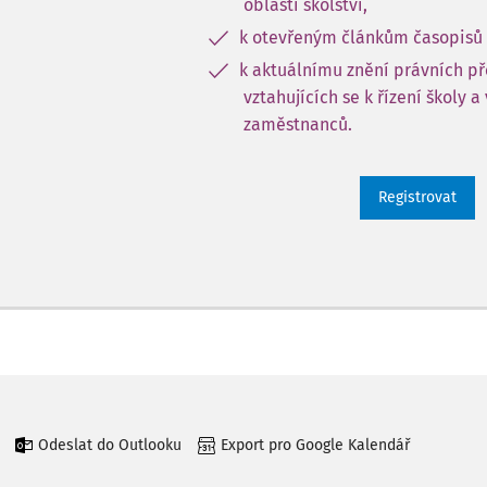
oblasti školství,
k otevřeným článkům časopisů 
k aktuálnímu znění právních p
vztahujících se k řízení školy a
zaměstnanců.
Registrovat
Odeslat do Outlooku
Export pro Google Kalendář