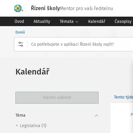
Řízení školy
Mentor pro vaši ředitelnu
Úvod
Aktuality
Témata
Kalendář
Časopisy
Domů
Kalendář
Tento týd
Vlastní událost
P
Téma
(1)
Legislativa