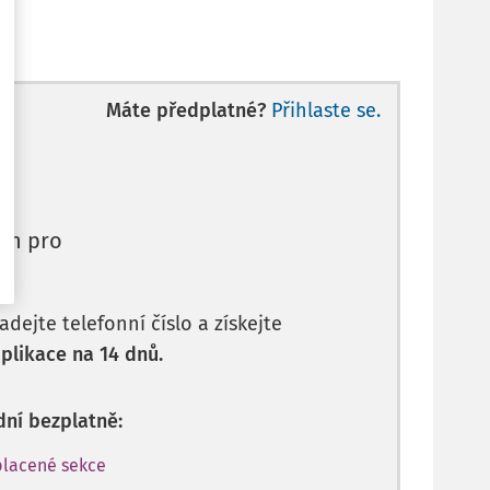
Máte předplatné?
Přihlaste se.
en pro
dejte telefonní číslo a získejte
plikace na 14 dnů.
dní bezplatně:
placené sekce