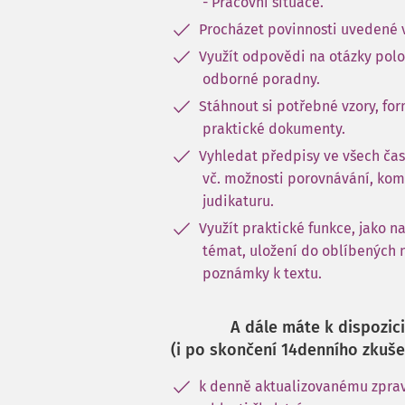
- Pracovní situace.
Procházet povinnosti uvedené 
Využít odpovědi na otázky pol
odborné poradny.
Stáhnout si potřebné vzory, for
praktické dokumenty.
Vyhledat předpisy ve všech čas
vč. možnosti porovnávání, kom
judikaturu.
Využít praktické funkce, jako n
témat, uložení do oblíbených 
poznámky k textu.
A dále máte k dispozici
(i po skončení 14denního zkuše
k denně aktualizovanému zprav