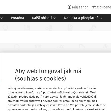
Můj šanon
Oblíben
Poradna
Další oblasti
Nabídka a předplatné
Aby web fungoval jak má
(souhlas s cookies)
en
Příští týden
Tento měsíc
Příští měsíc
Vlastní rozsah
Vážený návštěvníku, snažíme se ze všech sil přinášet vysokou úroveň
uživatelského komfortu při používání našich webových stránek. Mezi
o
základní předpoklady patří např. aby správně fungovalo vyhledávání,
LEGISLATIVNÍ ZMĚNY
1
abychom vás neobtěžovali nevhodnou reklamou nebo abychom měli
Novela zákona o specifických zdravotních službách
dostatek podnětů, jak web vylepšovat. Proto od Vás potřebujeme souhlas se
Můj plán
zpracováním souborů cookies, tj. malých souborů, které se dočasně ukládají