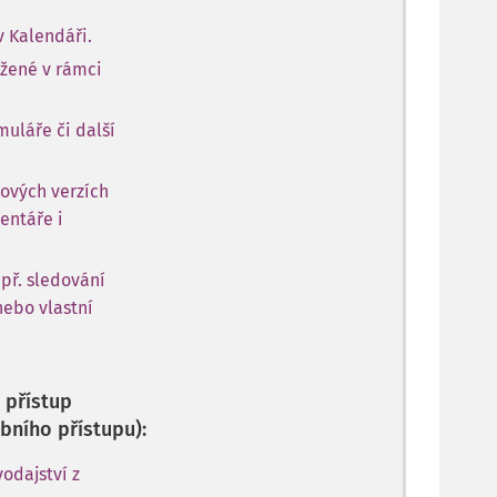
v Kalendáři.
ožené v rámci
muláře či další
ových verzích
entáře i
apř. sledování
nebo vlastní
 přístup
bního přístupu):
odajství z