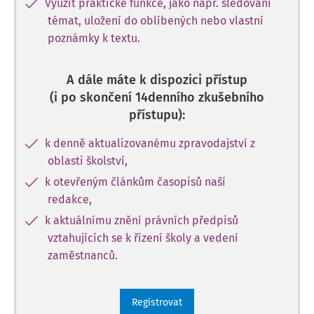
Využít praktické funkce, jako např. sledování
témat, uložení do oblíbených nebo vlastní
poznámky k textu.
A dále máte k dispozici přístup
(i po skončení 14denního zkušebního
přístupu):
k denně aktualizovanému zpravodajství z
oblasti školství,
k otevřeným článkům časopisů naší
redakce,
k aktuálnímu znění právních předpisů
vztahujících se k řízení školy a vedení
zaměstnanců.
Registrovat