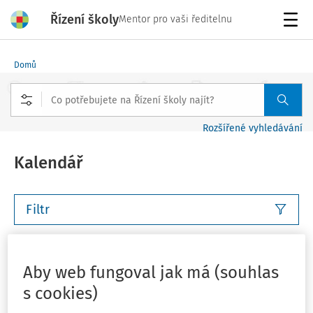
Řízení školy
Mentor pro vaši ředitelnu
Menu
Domů
Rozšířené vyhledávání
Kalendář
Filtr
Tento týden
Příští týden
Tento měsíc
Příští měsíc
Aby web fungoval jak má (souhlas
Vlastní rozsah
Můj plán
s cookies)