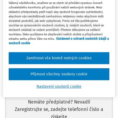
Pá
Vážený návštěvníku, snažíme se ze všech sil přinášet vysokou úroveň
UDÁLOST
1
uživatelského komfortu při používání našich webových stránek. Mezi
Kontrola počtu dětí mateřské školy na 1
základní předpoklady patří např. aby správně fungovalo vyhledávání,
učitele - březen
abychom vás neobtěžovali nevhodnou reklamou nebo abychom měli
Můj plán
dostatek podnětů, jak web vylepšovat. Proto od Vás potřebujeme
1. 3. - 31. 3.
souhlas se zpracováním souborů cookies, tj. malých souborů, které se
dočasně ukládají ve vašem prohlížeči. Předem děkujeme za udělení
souhlasu. Data využijeme ke zlepšování našich služeb a přizpůsobení
obsahu webu přímo Vám na míru.
Oznámení o ochraně osobních údajů a
souborů cookie
Máte předplatné?
Přihlaste se.
Zamítnout vše kromě nutných cookies
Přijmout všechny soubory cookie
Tento dokument je jen pro
Nastavení souborů cookie
předplatitele.
Nemáte předplatné? Nevadí!
Zaregistrujte se, zadejte telefonní číslo a
získejte