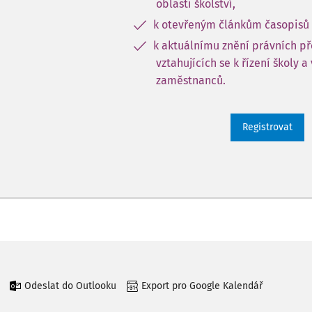
oblasti školství,
k otevřeným článkům časopisů 
k aktuálnímu znění právních p
vztahujících se k řízení školy a
zaměstnanců.
Registrovat
Odeslat do Outlooku
Export pro Google Kalendář