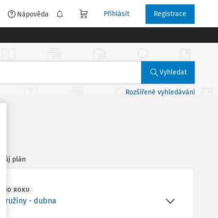
Přihlásit
Registrace
é
Nápověda
Vyhledat
Rozšířené vyhledávání
Můj plán
NÍHO ROKU
 družiny - dubna