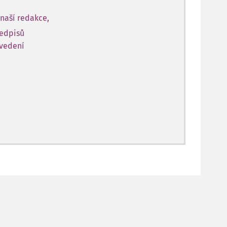
naší redakce,
ředpisů
 vedení