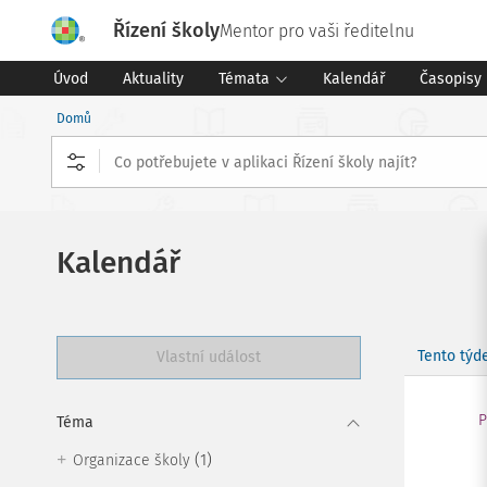
Řízení školy
Mentor pro vaši ředitelnu
Úvod
Aktuality
Témata
Kalendář
Časopisy
Domů
Kalendář
Tento týd
Vlastní událost
P
Téma
(1)
Organizace školy