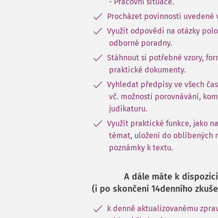
- Pracovní situace.
Procházet povinnosti uvedené 
Využít odpovědi na otázky pol
odborné poradny.
Stáhnout si potřebné vzory, for
praktické dokumenty.
Vyhledat předpisy ve všech čas
vč. možnosti porovnávání, kom
judikaturu.
Využít praktické funkce, jako n
témat, uložení do oblíbených 
poznámky k textu.
A dále máte k dispozici
(i po skončení 14denního zkuše
k denně aktualizovanému zprav