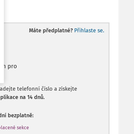
Máte předplatné?
Přihlaste se.
en pro
dejte telefonní číslo a získejte
plikace na 14 dnů.
dní bezplatně:
placené sekce