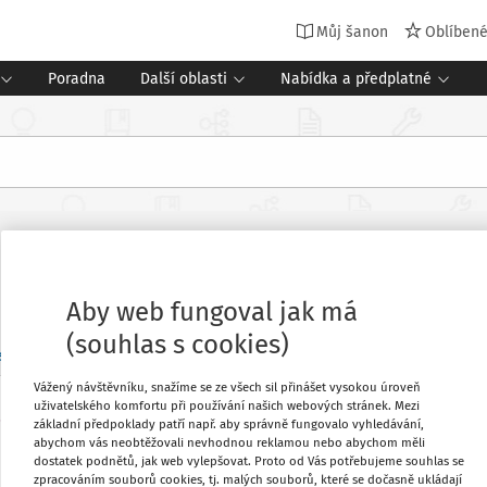
Můj šanon
Oblíben
Poradna
Další oblasti
Nabídka a předplatné
Aby web fungoval jak má
(souhlas s cookies)
en
Příští týden
Tento měsíc
Příští měsíc
Vlastní rozsah
Vážený návštěvníku, snažíme se ze všech sil přinášet vysokou úroveň
uživatelského komfortu při používání našich webových stránek. Mezi
o
základní předpoklady patří např. aby správně fungovalo vyhledávání,
ZÁJMOVÉ VZDĚLÁVÁNÍ
ŠKOLNÍ DRUŽINA
ORGANIZACE ŠKOL
1
abychom vás neobtěžovali nevhodnou reklamou nebo abychom měli
Projednání se zřizovatelem přerušení činnosti školní
dostatek podnětů, jak web vylepšovat. Proto od Vás potřebujeme souhlas se
Můj plán
1. 4. - 30. 4.
zpracováním souborů cookies, tj. malých souborů, které se dočasně ukládají