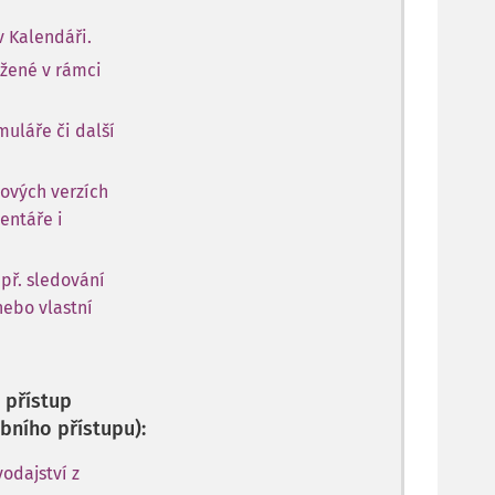
v Kalendáři.
ožené v rámci
muláře či další
ových verzích
entáře i
apř. sledování
nebo vlastní
 přístup
bního přístupu):
odajství z