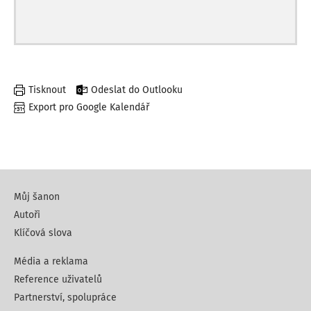
Tisknout
Odeslat do Outlooku
Export pro Google Kalendář
Můj šanon
Autoři
Klíčová slova
Média a reklama
Reference uživatelů
Partnerství, spolupráce