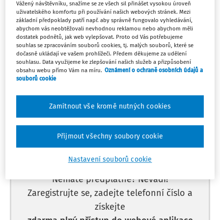
Po
Vážený návštěvníku, snažíme se ze všech sil přinášet vysokou úroveň
PEDAGOGICKÉ VEDENÍ
VZDĚLÁVACÍ PROGRAMY
29
uživatelského komfortu při používání našich webových stránek. Mezi
Poučení o BOZ - jarní prázdniny od 12. 2.
základní předpoklady patří např. aby správně fungovalo vyhledávání,
Můj plán
29. 1. - 12. 2.
abychom vás neobtěžovali nevhodnou reklamou nebo abychom měli
dostatek podnětů, jak web vylepšovat. Proto od Vás potřebujeme
souhlas se zpracováním souborů cookies, tj. malých souborů, které se
dočasně ukládají ve vašem prohlížeči. Předem děkujeme za udělení
souhlasu. Data využijeme ke zlepšování našich služeb a přizpůsobení
obsahu webu přímo Vám na míru.
Oznámení o ochraně osobních údajů a
souborů cookie
Máte předplatné?
Přihlaste se.
Zamítnout vše kromě nutných cookies
Přijmout všechny soubory cookie
Tento dokument je jen pro
předplatitele.
Nastavení souborů cookie
Nemáte předplatné? Nevadí!
Zaregistrujte se, zadejte telefonní číslo a
získejte