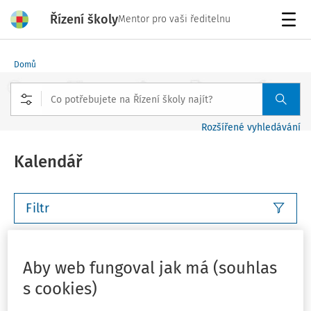
Řízení školy
Mentor pro vaši ředitelnu
Menu
Domů
Rozšířené vyhledávání
Kalendář
Filtr
Tento týden
Příští týden
Tento měsíc
Příští měsíc
Aby web fungoval jak má (souhlas
s cookies)
Vlastní rozsah
Můj plán