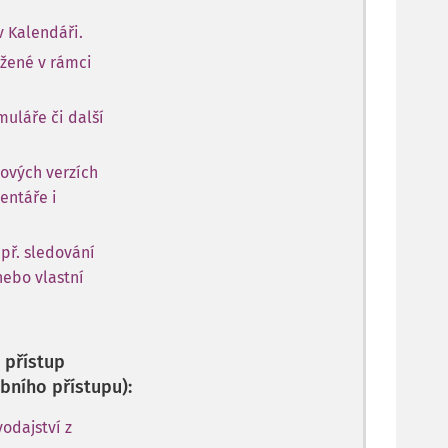
v Kalendáři.
ožené v rámci
muláře či další
ových verzích
entáře i
apř. sledování
nebo vlastní
 přístup
bního přístupu):
odajství z