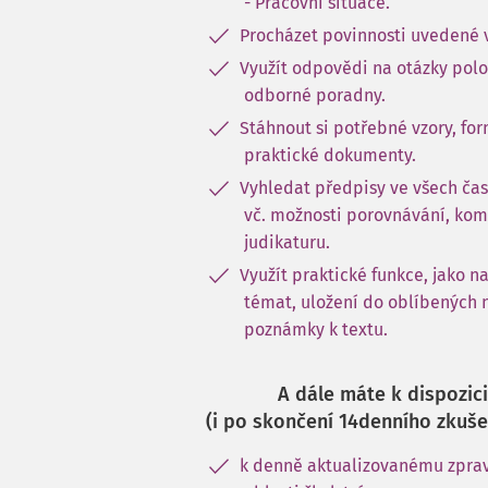
- Pracovní situace.
Procházet povinnosti uvedené 
Využít odpovědi na otázky pol
odborné poradny.
Stáhnout si potřebné vzory, for
praktické dokumenty.
Vyhledat předpisy ve všech čas
vč. možnosti porovnávání, kom
judikaturu.
Využít praktické funkce, jako n
témat, uložení do oblíbených 
poznámky k textu.
A dále máte k dispozici
(i po skončení 14denního zkuše
k denně aktualizovanému zprav