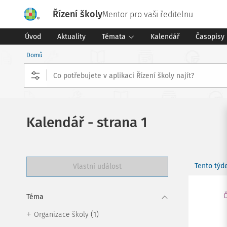
Řízení školy
Mentor pro vaši ředitelnu
Úvod
Aktuality
Témata
Kalendář
Časopisy
Domů
Kalendář - strana 1
Tento týd
Vlastní událost
Č
Téma
(1)
Organizace školy