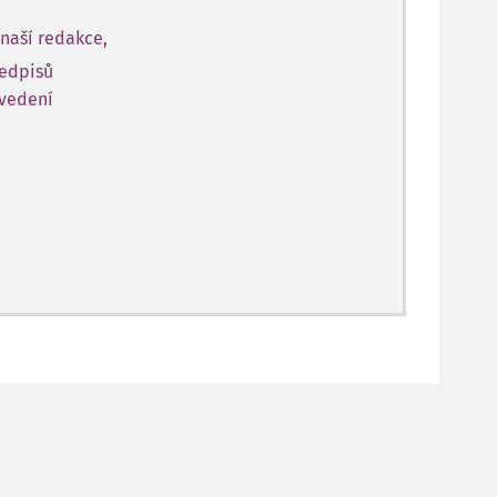
naší redakce,
ředpisů
 vedení