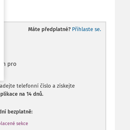
Máte předplatné?
Přihlaste se.
en pro
dejte telefonní číslo a získejte
plikace na 14 dnů.
dní bezplatně:
placené sekce