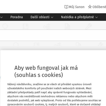
Můj šanon
Oblíben
Poradna
Další oblasti
Nabídka a předplatné
Aby web fungoval jak má
(souhlas s cookies)
en
Příští týden
Tento měsíc
Příští měsíc
Vlastní rozsah
Vážený návštěvníku, snažíme se ze všech sil přinášet vysokou úroveň
uživatelského komfortu při používání našich webových stránek. Mezi
t
základní předpoklady patří např. aby správně fungovalo vyhledávání,
ORGANIZACE ŠKOLNÍHO ROKU
ZÁJMOVÉ VZDĚLÁVÁNÍ
ŠKOLN
2
abychom vás neobtěžovali nevhodnou reklamou nebo abychom měli
Přerušení, omezení provozu - MŠ, ŠD
dostatek podnětů, jak web vylepšovat. Proto od Vás potřebujeme souhlas se
Můj plán
zpracováním souborů cookies, tj. malých souborů, které se dočasně ukládají