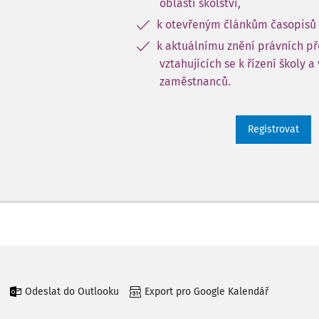
oblasti školství,
k otevřeným článkům časopisů 
k aktuálnímu znění právních p
vztahujících se k řízení školy a
zaměstnanců.
Registrovat
Odeslat do Outlooku
Export pro Google Kalendář