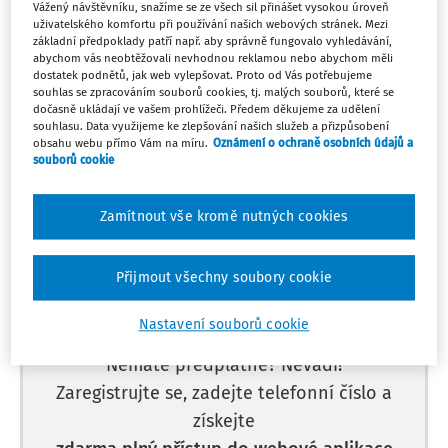
So
Vážený návštěvníku, snažíme se ze všech sil přinášet vysokou úroveň
ODBOROVÁ ORGANIZACE
1
uživatelského komfortu při používání našich webových stránek. Mezi
Jednání o kolektivní smlouvě
základní předpoklady patří např. aby správně fungovalo vyhledávání,
Můj plán
1. 11. - 30. 11.
abychom vás neobtěžovali nevhodnou reklamou nebo abychom měli
dostatek podnětů, jak web vylepšovat. Proto od Vás potřebujeme
souhlas se zpracováním souborů cookies, tj. malých souborů, které se
dočasně ukládají ve vašem prohlížeči. Předem děkujeme za udělení
souhlasu. Data využijeme ke zlepšování našich služeb a přizpůsobení
obsahu webu přímo Vám na míru.
Oznámení o ochraně osobních údajů a
souborů cookie
Máte předplatné?
Přihlaste se.
Zamítnout vše kromě nutných cookies
Přijmout všechny soubory cookie
Tento dokument je jen pro
předplatitele.
Nastavení souborů cookie
Nemáte předplatné? Nevadí!
Zaregistrujte se, zadejte telefonní číslo a
získejte