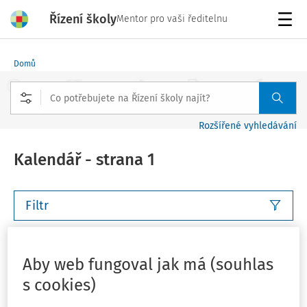
Řízení školy
Mentor pro vaši ředitelnu
Menu
Domů
Rozšířené vyhledávání
Kalendář - strana 1
Filtr
Tento týden
Příští týden
Tento měsíc
Příští měsíc
Aby web fungoval jak má (souhlas
s cookies)
Vlastní rozsah
Můj plán