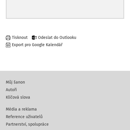
Tisknout
Odeslat do Outlooku
Export pro Google Kalendář
Můj šanon
Autoři
Klíčová slova
Média a reklama
Reference uživatelů
Partnerství, spolupráce