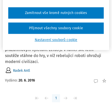
Řadit podle
:
Nejnovější
Nejstarší
Zamítnout vše kromě nutných cookies
ČLÁNKY
Přijmout všechny soubory cookie
Děti o prázdninách čeká důležitá mise:
ochránit lidstvo před roboty
Nastavení souborů cookie
Česká televize opět pobídne rodiny s dětmi k
prázdninovým výletům. Letos je v rámci své letní
soutěže vtáhne do hry, v níž rebelující roboti ohrožují
moderní civilizaci.
Radek Antl
Vydáno:
20. 6. 2016
1