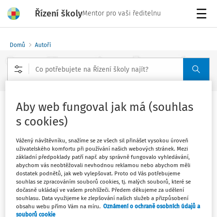
Řízení školy
Mentor pro vaši ředitelnu
Menu
Domů
Autoři
Rozšířené vyhledávání
Aby web fungoval jak má (souhlas
Radek Antl - strana 1
s cookies)
Vážený návštěvníku, snažíme se ze všech sil přinášet vysokou úroveň
Sledovat autora
uživatelského komfortu při používání našich webových stránek. Mezi
základní předpoklady patří např. aby správně fungovalo vyhledávání,
abychom vás neobtěžovali nevhodnou reklamou nebo abychom měli
Filtr
dostatek podnětů, jak web vylepšovat. Proto od Vás potřebujeme
souhlas se zpracováním souborů cookies, tj. malých souborů, které se
dočasně ukládají ve vašem prohlížeči. Předem děkujeme za udělení
souhlasu. Data využijeme ke zlepšování našich služeb a přizpůsobení
1
Počet vyhledaných dokumentů:
obsahu webu přímo Vám na míru.
Oznámení o ochraně osobních údajů a
souborů cookie