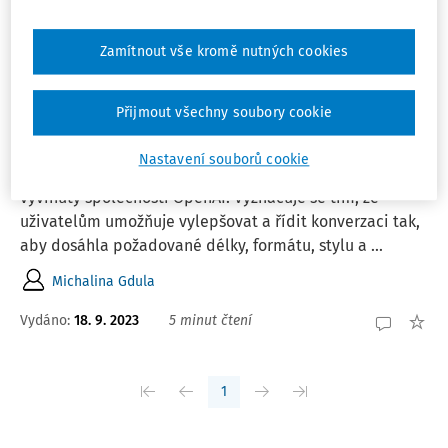
Řadit podle
:
Nejnovější
Nejstarší
Zamítnout vše kromě nutných cookies
ČLÁNKY
Přijmout všechny soubory cookie
Kdy mohu ve škole používat ChatGPT?
ChatGPT (Chat Generative Pre-Trained Transformer) je
Nastavení souborů cookie
jazykový model založený na umělé inteligenci (AI)
vyvinutý společností OpenAI. Vyznačuje se tím, že
uživatelům umožňuje vylepšovat a řídit konverzaci tak,
aby dosáhla požadované délky, formátu, stylu a ...
Michalina Gdula
Vydáno:
18. 9. 2023
5 minut čtení
1