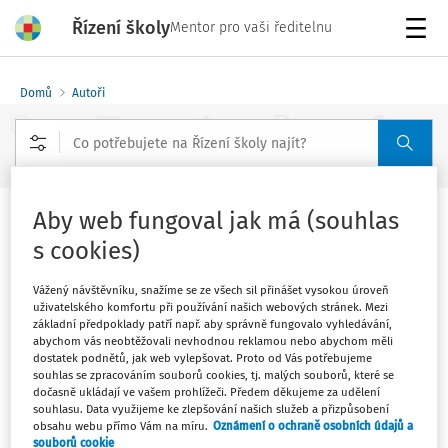
Řízení školy
Mentor pro vaši ředitelnu
Menu
Domů
Autoři
Rozšířené vyhledávání
Aby web fungoval jak má (souhlas
Michalina Gdula
s cookies)
Vážený návštěvníku, snažíme se ze všech sil přinášet vysokou úroveň
uživatelského komfortu při používání našich webových stránek. Mezi
Sledovat autora
základní předpoklady patří např. aby správně fungovalo vyhledávání,
abychom vás neobtěžovali nevhodnou reklamou nebo abychom měli
dostatek podnětů, jak web vylepšovat. Proto od Vás potřebujeme
Filtr
souhlas se zpracováním souborů cookies, tj. malých souborů, které se
dočasně ukládají ve vašem prohlížeči. Předem děkujeme za udělení
souhlasu. Data využijeme ke zlepšování našich služeb a přizpůsobení
1
Počet vyhledaných dokumentů:
obsahu webu přímo Vám na míru.
Oznámení o ochraně osobních údajů a
souborů cookie