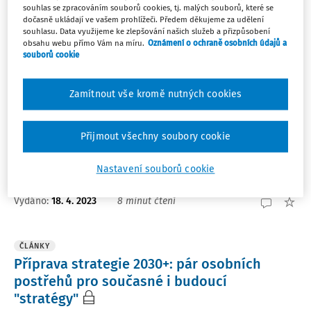
souhlas se zpracováním souborů cookies, tj. malých souborů, které se
dočasně ukládají ve vašem prohlížeči. Předem děkujeme za udělení
ČLÁNKY
souhlasu. Data využijeme ke zlepšování našich služeb a přizpůsobení
Různá pojetí a podoby středního článku ve
obsahu webu přímo Vám na míru.
Oznámení o ochraně osobních údajů a
souborů cookie
vzdělávání
Sousloví „střední článek podpory“ se v poslední době
Zamítnout vše kromě nutných cookies
stalo jedním z nejdiskutovanějších pojmů vzdělávací
politiky v České republice. I na stránkách Řízení školy
mu byla a je věnována velká pozornost. Stále však
Přijmout všechny soubory cookie
nemáme jasno, co to vlastně „střední článek“ ...
Nastavení souborů cookie
prof. PhDr. Arnošt Veselý Ph.D.
Vydáno:
18. 4. 2023
8 minut čtení
ČLÁNKY
Příprava strategie 2030+: pár osobních
postřehů pro současné i budoucí
"stratégy"