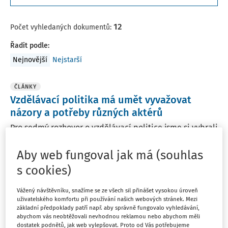
12
Počet vyhledaných dokumentů:
Řadit podle
:
Nejnovější
Nejstarší
ČLÁNKY
Vzdělávací politika má umět vyvažovat
názory a potřeby různých aktérů
Pro sedmý rozhovor o vzdělávací politice jsme si vybrali
prof. PhDr. Arnošta Veselého, Ph.D., který je proděkanem
pro vědu a výzkum na Fakultě sociálních věd Univerzity
Aby web fungoval jak má (souhlas
Karlovy a uznávaným expertem na vzdělávací politiku v
s cookies)
ČR. Ve své výzkumné činnosti se ...
Vážený návštěvníku, snažíme se ze všech sil přinášet vysokou úroveň
prof. PhDr. Arnošt Veselý Ph.D.
uživatelského komfortu při používání našich webových stránek. Mezi
základní předpoklady patří např. aby správně fungovalo vyhledávání,
Vydáno:
22. 8. 2025
24 minut čtení
abychom vás neobtěžovali nevhodnou reklamou nebo abychom měli
dostatek podnětů, jak web vylepšovat. Proto od Vás potřebujeme