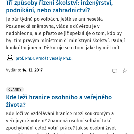
Tři způsoby řízení školství: inženýrství,
podnikání, nebo zahradnictví?
Je pár týdnů po volbách. Ještě se ani nesešla
Poslanecká sněmovna, vláda s důvěrou je v
nedohlednu, ale přesto se již spekuluje o tom, kdo by
byl tím pravým ministrem či ministryní školství. Padají
konkrétní jména. Diskutuje se o tom, jaké by měl mít ...
prof. PhDr. Arnošt Veselý Ph.D.
Vydáno:
14. 12. 2017
ČLÁNKY
Kde leží hranice osobního a veřejného
života?
Kde leží ve vzdělávání hranice mezi soukromým a
veřejným životem? Znamená osobní selhání také
zpochybnění celoživotní práce? Jak se osobní život