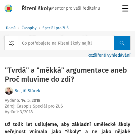
Řízení školy
Mentor pro vaši ředitelnu
Menu
Domů
Časopisy
Speciál pro ZUŠ
Rozšířené vyhledávání
"Tvrdá" a "měkká" argumentace aneb
Proč mluvíme do zdi?
Bc. Jiří Stárek
Vydáno
:
14. 5. 2018
Zdroj
:
Časopis Speciál pro ZUŠ
Vydání:
3/2018
Už tolik let usilujeme, aby základní umělecké školy
veřejnost vnímala jako "školy" a ne jako nějaké