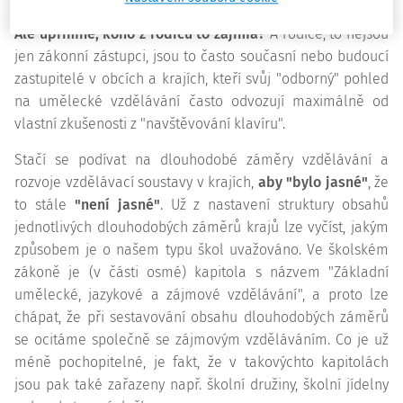
což volnočasové aktivity nebo zájmové vzdělávání nemají.
Ale upřímně, koho z rodičů to zajímá?
A rodiče, to nejsou
jen zákonní zástupci, jsou to často současní nebo budoucí
zastupitelé v obcích a krajích, kteří svůj "odborný" pohled
na umělecké vzdělávání často odvozují maximálně od
vlastní zkušenosti z "navštěvování klavíru".
Stačí se podívat na dlouhodobé záměry vzdělávání a
rozvoje vzdělávací soustavy v krajích,
aby "bylo jasné"
, že
to stále
"není jasné"
. Už z nastavení struktury obsahů
jednotlivých dlouhodobých záměrů krajů lze vyčíst, jakým
způsobem je o našem typu škol uvažováno. Ve školském
zákoně je (v části osmé) kapitola s názvem "Základní
umělecké, jazykové a zájmové vzdělávání", a proto lze
chápat, že při sestavování obsahu dlouhodobých záměrů
se ocitáme společně se zájmovým vzděláváním. Co je už
méně pochopitelné, je fakt, že v takovýchto kapitolách
jsou pak také zařazeny např. školní družiny, školní jídelny