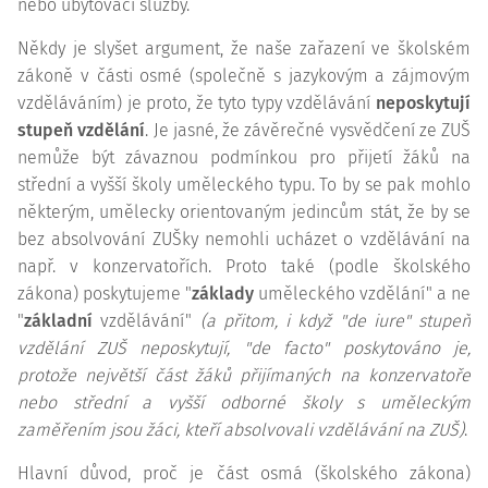
nebo ubytovací služby.
Někdy je slyšet argument, že naše zařazení ve školském
zákoně v části osmé (společně s jazykovým a zájmovým
vzděláváním) je proto, že tyto typy vzdělávání
neposkytují
stupeň vzdělání
. Je jasné, že závěrečné vysvědčení ze ZUŠ
nemůže být závaznou podmínkou pro přijetí žáků na
střední a vyšší školy uměleckého typu. To by se pak mohlo
některým, umělecky orientovaným jedincům stát, že by se
bez absolvování ZUŠky nemohli ucházet o vzdělávání na
např. v konzervatořích. Proto také (podle školského
zákona) poskytujeme "
základy
uměleckého vzdělání" a ne
"
základní
vzdělávání"
(a přitom, i když "
de iure
" stupeň
vzdělání ZUŠ neposkytují, "
de facto
" poskytováno je,
protože největší část žáků přijímaných na konzervatoře
nebo střední a vyšší odborné školy s uměleckým
zaměřením jsou žáci, kteří absolvovali vzdělávání na ZUŠ)
.
Hlavní důvod, proč je část osmá (školského zákona)