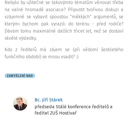
Nebylo by užitečné se takovýmto tématům věnovat třeba
na valné hromadě asociace? Připustit tvořivou diskuzi a
vzájemně se vybavit spoustou "měkkých" argumentů, se
kterými bychom pak vyrazili do terénu - před rodiče?
Dávám tomu maximálně dalších třicet let, než se dostaví
skvělé výsledky.
Kdo z ředitelů má zájem se (při vědomí šestiletého
funkčního období) se mnou vsadit? :)
ZAMYŠLENÍ NAD
Bc. Jiří Stárek
předseda Stálé konference ředitelů a
ředitel ZUŠ Hostivař