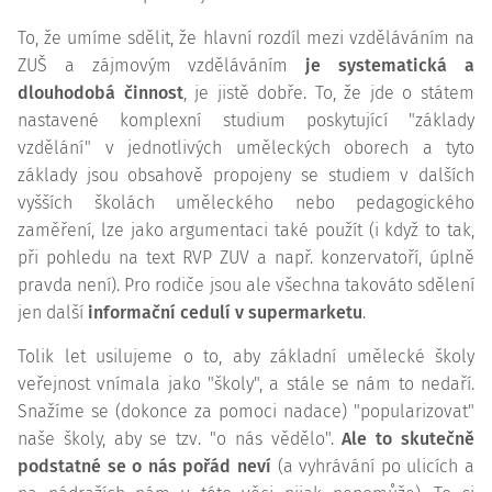
To, že umíme sdělit, že hlavní rozdíl mezi vzděláváním na
ZUŠ a zájmovým vzděláváním
je systematická a
dlouhodobá činnost
, je jistě dobře. To, že jde o státem
nastavené komplexní studium poskytující "základy
vzdělání" v jednotlivých uměleckých oborech a tyto
základy jsou obsahově propojeny se studiem v dalších
vyšších školách uměleckého nebo pedagogického
zaměření, lze jako argumentaci také použít (i když to tak,
při pohledu na text RVP ZUV a např. konzervatoří, úplně
pravda není). Pro rodiče jsou ale všechna takováto sdělení
jen další
informační cedulí v supermarketu
.
Tolik let usilujeme o to, aby základní umělecké školy
veřejnost vnímala jako "školy", a stále se nám to nedaří.
Snažíme se (dokonce za pomoci nadace) "popularizovat"
naše školy, aby se tzv. "o nás vědělo".
Ale to skutečně
podstatné se o nás pořád neví
(a vyhrávání po ulicích a