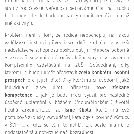
trénink karate. To na ZUŠ se s takovýmito požadavky ze
strany rodičovské veřejnosti setkáváme ("on na trubku
hrát bude, ale do hudební nauky chodit nemůže, má už
jiné aktivity").
Problém není v tom, že rodiče nepochopili, na jakou
vzdělávací instituci přivedli své dítě. Problém je v naší
nedostatečné schopnosti poskytnout jim hluboce odborné
a zároveň srozumitelné odůvodnění smyslu a významu
komplexního vzdělávání na ZUŠ! Odůvodnění, díky
kterému si budou umět představit
zcela konkrétní osobní
prospěch
pro jejich dítě! Díky kterému si uvědomí, jaké
individuální zisky dítěti přinesou nově
získané
kompetence
a jak je bude moci využít pro následné
úspěšné uplatnění v běžném ("neuměleckém") životě!
Pouhá argumentace, že
jsme škola
, která má své
postupové zkoušky, vysvědčení, katalogy a povinné výstupy
v ŠVP (... a když se vám to nelíbí, tak běžte jinam), je
nedostatečná a potvrzuje naši bezradnost.