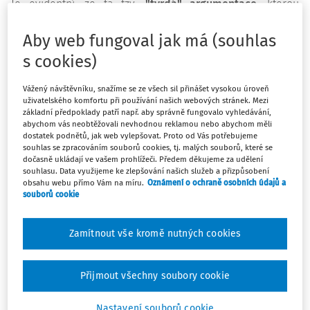
Je evidentní, že ta tzv.
"tvrdá" argumentace
, kterou
nejčastěji používáme (protože ve chvíli, kdy se takováto
Aby web fungoval jak má (souhlas
věc řeší, jsou mnozí ředitelé již oprávněně rozhořčeni),
nefunguje. Odkazovat se na vysvědčení, učební plány, ŠVP
s cookies)
a z toho plynoucí povinnosti (např. navštěvovat všechny
Vážený návštěvníku, snažíme se ze všech sil přinášet vysokou úroveň
předměty uvedené ve studijním zaměření) se ukazuje jako
uživatelského komfortu při používání našich webových stránek. Mezi
nefungující.
základní předpoklady patří např. aby správně fungovalo vyhledávání,
abychom vás neobtěžovali nevhodnou reklamou nebo abychom měli
Přesto "tvrdou" argumentaci sále dokola používáme a
dostatek podnětů, jak web vylepšovat. Proto od Vás potřebujeme
souhlas se zpracováním souborů cookies, tj. malých souborů, které se
opakujeme. Ale sdělování, že kvalita výuky na naší škole je
dočasně ukládají ve vašem prohlížeči. Předem děkujeme za udělení
pravidelně kontrolována Českou školní inspekcí, že učitelé
souhlasu. Data využijeme ke zlepšování našich služeb a přizpůsobení
obsahu webu přímo Vám na míru.
Oznámení o ochraně osobních údajů a
jsou plně kvalifikovaní odborníci apod., má pro rodiče asi
souborů cookie
takovou informační hodnotu jako nápis na tričku
prodavačky v supermarketu, že
"kvalitní zaměstnanci naší
Zamítnout vše kromě nutných cookies
prodejny jsou tady pro vás!"
.
Základní umělecké školy jsou podle školského zákona
Přijmout všechny soubory cookie
definovány jako školy. Mají svůj Rámcový vzdělávací
program - státní zakázku na kvalitu a úroveň vzdělávání,
Nastavení souborů cookie