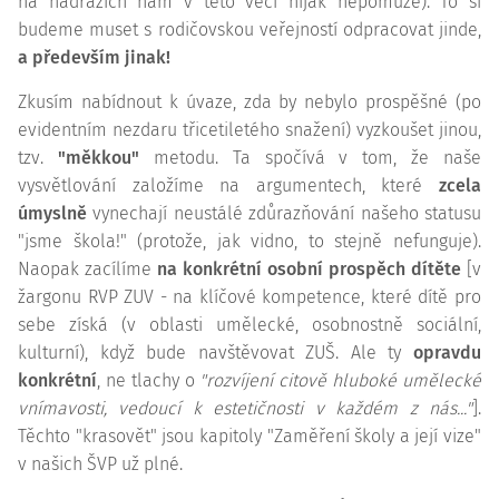
na nádražích nám v této věci nijak nepomůže). To si
budeme muset s rodičovskou veřejností odpracovat jinde,
a především jinak!
Zkusím nabídnout k úvaze, zda by nebylo prospěšné (po
evidentním nezdaru třicetiletého snažení) vyzkoušet jinou,
tzv.
"měkkou"
metodu. Ta spočívá v tom, že naše
vysvětlování založíme na argumentech, které
zcela
úmyslně
vynechají neustálé zdůrazňování našeho statusu
"jsme škola!" (protože, jak vidno, to stejně nefunguje).
Naopak zacílíme
na konkrétní osobní prospěch dítěte
[v
žargonu RVP ZUV - na klíčové kompetence, které dítě pro
sebe získá (v oblasti umělecké, osobnostně sociální,
kulturní), když bude navštěvovat ZUŠ. Ale ty
opravdu
konkrétní
, ne tlachy o
"rozvíjení citově hluboké umělecké
vnímavosti, vedoucí k estetičnosti v každém z nás..."
].
Těchto "krasovět" jsou kapitoly "Zaměření školy a její vize"
v našich ŠVP už plné.