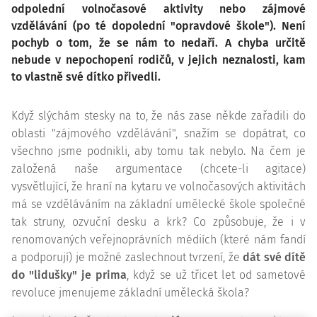
odpolední volnočasové aktivity nebo zájmové
vzdělávání (po té dopolední "opravdové škole"). Není
pochyb o tom, že se nám to nedaří. A chyba určitě
nebude v nepochopení rodičů, v jejich neznalosti, kam
to vlastně své dítko přivedli.
Když slýchám stesky na to, že nás zase někde zařadili do
oblasti "zájmového vzdělávání", snažím se dopátrat, co
všechno jsme podnikli, aby tomu tak nebylo. Na čem je
založená naše argumentace (chcete-li agitace)
vysvětlující, že hraní na kytaru ve volnočasových aktivitách
má se vzděláváním na základní umělecké škole společné
tak struny, ozvuční desku a krk? Co způsobuje, že i v
renomovaných veřejnoprávních médiích (které nám fandí
a podporují) je možné zaslechnout tvrzení, že
dát své dítě
do "lidušky" je
prima
, když se už třicet let od sametové
revoluce jmenujeme základní umělecká škola?