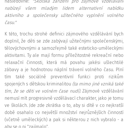
následovně:
"Školská zařízení pro zájmové vzdělávání
nabízejí všem mladým lidem alternativní nabídku
aktivního a společensky užitečného vyplnění volného
času."
K této, trochu strohé definici zájmového vzdělávání bych
doplnil, že děti se zde zabývají užitečnými společenskými,
tělovýchovnými a samozřejmě také esteticko-uměleckými
aktivitami. Ty ale mají formu příležitostné rekreační nebo
relaxační činnosti, která má povahu jakési ušlechtilé
zábavy a je hodnotnou náplní trávení volného času. Plní
tím také sociálně preventivní funkci proti rizikům
spojených s dětskou kriminalitou
(ta mimo jiné vzniká také
tím, že se děti ve volném čase nudí)
. Zájmové vzdělávání
nemusí mít progresivně vzdělávací charakter, jako je tomu
ve školách. Jde zde zkrátka o to, aby si dítě v co nejkratší
době osahalo co největší množství nejrůznějších činností
(včetně uměleckých) a pak si některou z nich vybralo - a
aby se o ni "zajímalo".