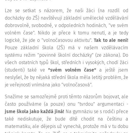
Lze se setkat s názorem, že naši žáci (na rozdíl od
docházky do ZŠ) navštěvují základní umělecké vzdělávání
dobrovolně, svobodně, v odpoledních hodinách, "ve svém
volném čase". Nikdo je přece k tomu nenutí, a je tedy
logické, že jde o "volnočasovou aktivitu".
Tak to ale není!
Pouze základní škola (ZŠ) má v našem vzdělávacím
systému režim "povinné školní docházky" (ze zákona). Do
všech ostatních typů škol, středních i vysokých, chodí žáci
(studenti) také ve
"svém volném čase"
a ještě jsem
neslyšel, že by nějaká střední škola měla letitý problém, že
je veřejností vnímána jako "volnočasová".
Snažíme se samozřejmě proti těmto názorům bojovat, ale
často používáme (a pouze) onu "tvrdou" argumentaci -
jsme škola jako každá jiná!
Na gymnáziu se s rodiči přece
také nediskutuje, že bude dítě chodit na češtinu a
matematiku, ale dějepis už vynechá, protože má v tu dobu