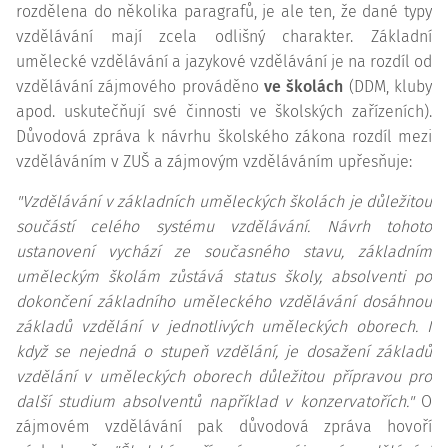
rozdělena do několika paragrafů, je ale ten, že dané typy
vzdělávání mají zcela odlišný charakter. Základní
umělecké vzdělávání a jazykové vzdělávání je na rozdíl od
vzdělávání zájmového prováděno
ve školách
(DDM, kluby
apod. uskutečňují své činnosti ve školských zařízeních).
Důvodová zpráva k návrhu školského zákona rozdíl mezi
vzděláváním v ZUŠ a zájmovým vzděláváním upřesňuje:
"Vzdělávání v základních uměleckých školách je důležitou
součástí celého systému vzdělávání. Návrh tohoto
ustanovení vychází ze současného stavu, základním
uměleckým školám zůstává status školy, absolventi po
dokončení základního uměleckého vzdělávání dosáhnou
základů vzdělání v jednotlivých uměleckých oborech. I
když se nejedná o stupeň vzdělání, je dosažení základů
vzdělání v uměleckých oborech důležitou přípravou pro
další studium absolventů například v konzervatořích."
O
zájmovém vzdělávání pak důvodová zpráva hovoří