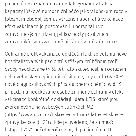
pacientů nezaznamenáváme tak významný tlak na
kapacity lůžkové nemocniční péče jako v loňském roce v
totožném období, čemuž výrazně napomáhá vakcinace.
Efekt vakcinace je pozorován i u personálu ve
zdravotnických zařízení, jelikož počty pozitivních
zdravotníků jsou významně nižší než v loňském roce.
Ochranný efekt vakcinace dokládá i fakt, že většinu nově
hospitalizovaných pacientů s těžkým průběhem tvoří
osoby neočkované (> 65 %). Tato skutečnost je i odrazem
celkového stavu epidemické situace, kdy okolo 65-70 %
nově diagnostikovaných případů onemocnění covid-19
připadá na neočkované osoby. Zmíněný ochranný efekt
vakcinace konkrétně dokládají i data ÚZIS, které jsou
zveřejňována na webových stránkách MZ
(https://www.mzcr.cz/tiskove-centrum/datove-tiskove-
zpravy-ke-covid-19/) a kde je uvedeno, že za měsíc
listopad 2021 počet neočkovaných pacientů na JIP