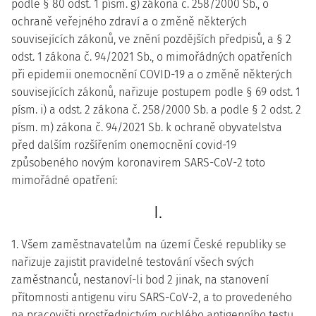
podle § 80 odst. 1 písm. g) zákona č. 258/2000 Sb., o
ochraně veřejného zdraví a o změně některých
souvisejících zákonů, ve znění pozdějších předpisů, a § 2
odst. 1 zákona č. 94/2021 Sb., o mimořádných opatřeních
při epidemii onemocnění COVID-19 a o změně některých
souvisejících zákonů, nařizuje postupem podle § 69 odst. 1
písm. i) a odst. 2 zákona č. 258/2000 Sb. a podle § 2 odst. 2
písm. m) zákona č. 94/2021 Sb. k ochraně obyvatelstva
před dalším rozšířením onemocnění covid-19
způsobeného novým koronavirem SARS-CoV-2 toto
mimořádné opatření:
I.
1. Všem zaměstnavatelům na území České republiky se
nařizuje zajistit pravidelné testování všech svých
zaměstnanců, nestanoví-li bod 2 jinak, na stanovení
přítomnosti antigenu viru SARS-CoV-2, a to provedeného
na pracovišti prostřednictvím rychlého antigenního testu