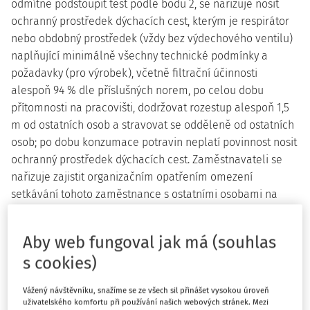
odmítne podstoupit test podle bodu 2, se nařizuje nosit
ochranný prostředek dýchacích cest, kterým je respirátor
nebo obdobný prostředek (vždy bez výdechového ventilu)
naplňující minimálně všechny technické podmínky a
požadavky (pro výrobek), včetně filtrační účinnosti
alespoň 94 % dle příslušných norem, po celou dobu
přítomnosti na pracovišti, dodržovat rozestup alespoň 1,5
m od ostatních osob a stravovat se odděleně od ostatních
osob; po dobu konzumace potravin neplatí povinnost nosit
ochranný prostředek dýchacích cest. Zaměstnavateli se
nařizuje zajistit organizačním opatřením omezení
setkávání tohoto zaměstnance s ostatními osobami na
nezbytnou míru.
4. Zaměstnavatelé jsou povinni zajistit poprvé plnění
Aby web fungoval jak má (souhlas
povinností podle tohoto článku nejpozději do 29. listopadu
s cookies)
2021.
Vážený návštěvníku, snažíme se ze všech sil přinášet vysokou úroveň
II.
uživatelského komfortu při používání našich webových stránek. Mezi