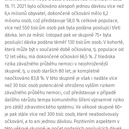
16. 11. 2021 bylo očkováno alespoň jednou dávkou více než
6,4 milionů obyvatel, dokončené očkování mělo 6,2
milionu osob, což představuje 58,0 % celkové populace,
více než 550 tisícům osob pak byla podána posilující třetí
dávka. Jen za měsíc listopad pak ve skupině 75+ byla
posilující dávka podána téměř 130 tisícům osob. V kohortě,
která může být v současné době očkována, tj. populace od
12 let věku, má dokončené očkování 66,5 %. Z hlediska
rizika závažného průběhu nemoci v nejohroženější
skupině, tj. u osob starších 80 let, je kompletně
naočkováno 83,8 %. V této skupině je však i nadále více
než 30 tisíc osob potenciálně ohroženo vyšším rizikem
závažného průběhu nemoci, což představuje v případě
dalšího nárůstu tempa komunitního šíření významné riziko
pro zátěž zdravotnického systému. Ve věkové skupině 60+
je pak stále více než 300 tisíc osob, které neabsolvovaly
očkování, a to ani jednou dávkou. Pozitivním aspektem v
této věkové skupině je počet podaných posilujících dávek,