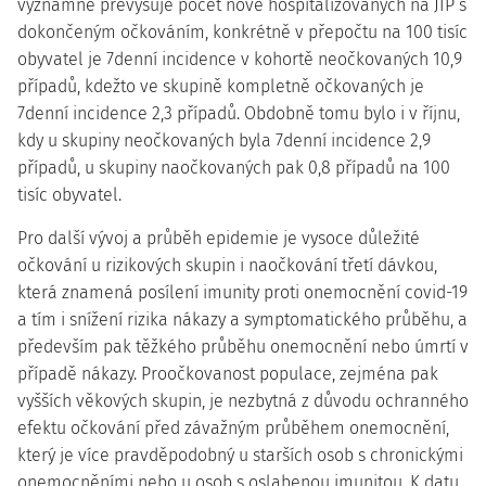
významně převyšuje počet nově hospitalizovaných na JIP s
dokončeným očkováním, konkrétně v přepočtu na 100 tisíc
obyvatel je 7denní incidence v kohortě neočkovaných 10,9
případů, kdežto ve skupině kompletně očkovaných je
7denní incidence 2,3 případů. Obdobně tomu bylo i v říjnu,
kdy u skupiny neočkovaných byla 7denní incidence 2,9
případů, u skupiny naočkovaných pak 0,8 případů na 100
tisíc obyvatel.
Pro další vývoj a průběh epidemie je vysoce důležité
očkování u rizikových skupin i naočkování třetí dávkou,
která znamená posílení imunity proti onemocnění covid-19
a tím i snížení rizika nákazy a symptomatického průběhu, a
především pak těžkého průběhu onemocnění nebo úmrtí v
případě nákazy. Proočkovanost populace, zejména pak
vyšších věkových skupin, je nezbytná z důvodu ochranného
efektu očkování před závažným průběhem onemocnění,
který je více pravděpodobný u starších osob s chronickými
onemocněními nebo u osob s oslabenou imunitou. K datu