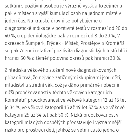
setkání s pozitivní osobou je výrazně vyšší, a to zejména
pak v místech s vyšší kumulací osob na jednom místě v
jeden čas. Na krajské úrovni se pohybujeme u
diagnostické indikace v pozitivitě testů v rozmezí od 20 do
40 %, u epidemiologické pak v rozmezí od 8 do 20 %, V
okresech Šumperk, Frýdek - Místek, Prostějov a Kroměříž
se pak 7denní relativní pozitivita diagnostických testů blíží
hranici 50 % a téměř polovina okresů pak hranici 30 %.
Z hlediska věkového složení nově diagnostikovaných
případů trvá, že nejvíce zatíženými skupinami jsou děti,
mladiství a střední věk, což je dáno primárně i obecně
nižší proočkovaností v těchto věkových kategoriích.
Kompletní proočkovanost ve věkové kategorii 12 až 15 let
je 34 %, ve věkové kategorii 16 až 19 let 57 % a ve věkové
kategorii 25 až 34 let pak 50 %. Nízká proočkovanost v
kategorii mladých dospělých představuje i významnější
riziko pro prostředí dětí, jelikož se velmi často jedná o