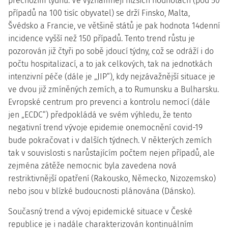
přechozím týdnu. Ve významněji nižších hodnotách (pod 50
případů na 100 tisíc obyvatel) se drží Finsko, Malta,
Švédsko a Francie, ve většině států je pak hodnota 14denní
incidence vyšší než 150 případů. Tento trend růstu je
pozorován již čtyři po sobě jdoucí týdny, což se odráží i do
počtu hospitalizací, a to jak celkových, tak na jednotkách
intenzivní péče (dále je „JIP“), kdy nejzávažnější situace je
ve dvou již zmíněných zemích, a to Rumunsku a Bulharsku.
Evropské centrum pro prevenci a kontrolu nemocí (dále
jen „ECDC“) předpokládá ve svém výhledu, že tento
negativní trend vývoje epidemie onemocnění covid-19
bude pokračovat i v dalších týdnech. V některých zemích
tak v souvislosti s narůstajícím počtem nejen případů, ale
zejména zátěže nemocnic byla zavedena nová
restriktivnější opatření (Rakousko, Německo, Nizozemsko)
nebo jsou v blízké budoucnosti plánována (Dánsko).
Současný trend a vývoj epidemické situace v České
republice je i nadále charakterizován kontinuálním