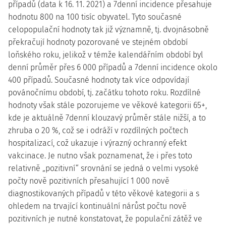
případů (data k 16. 11. 2021) a 7denní incidence přesahuje
hodnotu 800 na 100 tisíc obyvatel. Tyto současné
celopopulační hodnoty tak již významně, tj. dvojnásobně
překračují hodnoty pozorované ve stejném období
loňského roku, jelikož v témže kalendářním období byl
denní průměr přes 6 000 případů a 7denní incidence okolo
400 případů. Současné hodnoty tak více odpovídají
povánočnímu období, tj. začátku tohoto roku. Rozdílné
hodnoty však stále pozorujeme ve věkové kategorii 65+,
kde je aktuálně 7denní klouzavý průměr stále nižší, a to
zhruba o 20 %, což se i odráží v rozdílných počtech
hospitalizací, což ukazuje i výrazný ochranný efekt
vakcinace. Je nutno však poznamenat, že i přes toto
relativně „pozitivní“ srovnání se jedná o velmi vysoké
počty nově pozitivních přesahující 1 000 nově
diagnostikovaných případů v této věkové kategorii a s
ohledem na trvající kontinuální nárůst počtu nově
pozitivních je nutné konstatovat, že populační zátěž ve