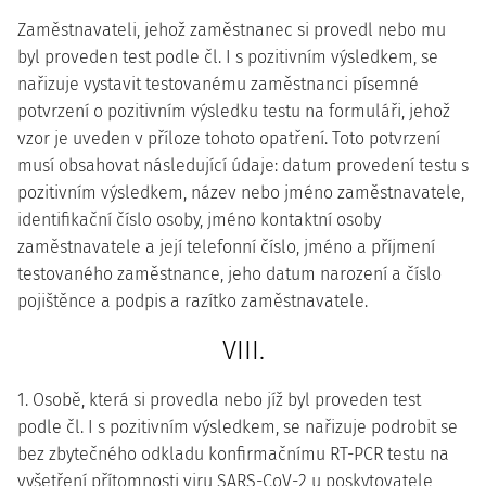
Zaměstnavateli, jehož zaměstnanec si provedl nebo mu
byl proveden test podle čl. I s pozitivním výsledkem, se
nařizuje vystavit testovanému zaměstnanci písemné
potvrzení o pozitivním výsledku testu na formuláři, jehož
vzor je uveden v příloze tohoto opatření. Toto potvrzení
musí obsahovat následující údaje: datum provedení testu s
pozitivním výsledkem, název nebo jméno zaměstnavatele,
identifikační číslo osoby, jméno kontaktní osoby
zaměstnavatele a její telefonní číslo, jméno a příjmení
testovaného zaměstnance, jeho datum narození a číslo
pojištěnce a podpis a razítko zaměstnavatele.
VIII.
1. Osobě, která si provedla nebo jíž byl proveden test
podle čl. I s pozitivním výsledkem, se nařizuje podrobit se
bez zbytečného odkladu konfirmačnímu RT-PCR testu na
vyšetření přítomnosti viru SARS-CoV-2 u poskytovatele