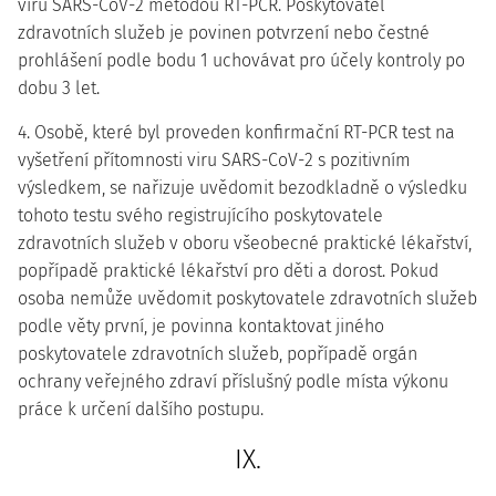
viru SARS-CoV-2 metodou RT-PCR. Poskytovatel
zdravotních služeb je povinen potvrzení nebo čestné
prohlášení podle bodu 1 uchovávat pro účely kontroly po
dobu 3 let.
4. Osobě, které byl proveden konfirmační RT-PCR test na
vyšetření přítomnosti viru SARS-CoV-2 s pozitivním
výsledkem, se nařizuje uvědomit bezodkladně o výsledku
tohoto testu svého registrujícího poskytovatele
zdravotních služeb v oboru všeobecné praktické lékařství,
popřípadě praktické lékařství pro děti a dorost. Pokud
osoba nemůže uvědomit poskytovatele zdravotních služeb
podle věty první, je povinna kontaktovat jiného
poskytovatele zdravotních služeb, popřípadě orgán
ochrany veřejného zdraví příslušný podle místa výkonu
práce k určení dalšího postupu.
IX.