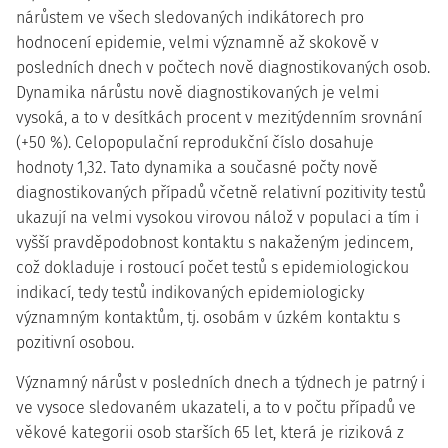
nárůstem ve všech sledovaných indikátorech pro
hodnocení epidemie, velmi významně až skokově v
posledních dnech v počtech nově diagnostikovaných osob.
Dynamika nárůstu nově diagnostikovaných je velmi
vysoká, a to v desítkách procent v mezitýdenním srovnání
(+50 %). Celopopulační reprodukční číslo dosahuje
hodnoty 1,32. Tato dynamika a současné počty nově
diagnostikovaných případů včetně relativní pozitivity testů
ukazují na velmi vysokou virovou nálož v populaci a tím i
vyšší pravděpodobnost kontaktu s nakaženým jedincem,
což dokladuje i rostoucí počet testů s epidemiologickou
indikací, tedy testů indikovaných epidemiologicky
významným kontaktům, tj. osobám v úzkém kontaktu s
pozitivní osobou.
Významný nárůst v posledních dnech a týdnech je patrný i
ve vysoce sledovaném ukazateli, a to v počtu případů ve
věkové kategorii osob starších 65 let, která je riziková z