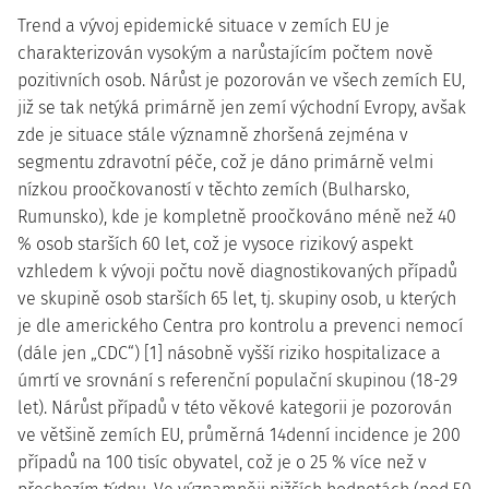
Trend a vývoj epidemické situace v zemích EU je
charakterizován vysokým a narůstajícím počtem nově
pozitivních osob. Nárůst je pozorován ve všech zemích EU,
již se tak netýká primárně jen zemí východní Evropy, avšak
zde je situace stále významně zhoršená zejména v
segmentu zdravotní péče, což je dáno primárně velmi
nízkou proočkovaností v těchto zemích (Bulharsko,
Rumunsko), kde je kompletně proočkováno méně než 40
% osob starších 60 let, což je vysoce rizikový aspekt
vzhledem k vývoji počtu nově diagnostikovaných případů
ve skupině osob starších 65 let, tj. skupiny osob, u kterých
je dle amerického Centra pro kontrolu a prevenci nemocí
(dále jen „CDC“) [1] násobně vyšší riziko hospitalizace a
úmrtí ve srovnání s referenční populační skupinou (18-29
let). Nárůst případů v této věkové kategorii je pozorován
ve většině zemích EU, průměrná 14denní incidence je 200
případů na 100 tisíc obyvatel, což je o 25 % více než v