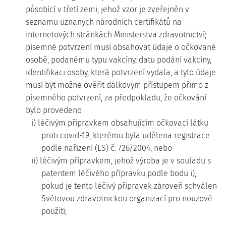
působící v třetí zemi, jehož vzor je zveřejněn v
seznamu uznaných národních certifikátů na
internetových stránkách Ministerstva zdravotnictví;
písemné potvrzení musí obsahovat údaje o očkované
osobě, podanému typu vakcíny, datu podání vakcíny,
identifikaci osoby, která potvrzení vydala, a tyto údaje
musí být možné ověřit dálkovým přístupem přímo z
písemného potvrzení, za předpokladu, že očkování
bylo provedeno
i) léčivým přípravkem obsahujícím očkovací látku
proti covid-19, kterému byla udělena registrace
podle nařízení (ES) č. 726/2004, nebo
ii) léčivým přípravkem, jehož výroba je v souladu s
patentem léčivého přípravku podle bodu i),
pokud je tento léčivý přípravek zároveň schválen
Světovou zdravotnickou organizací pro nouzové
použití;