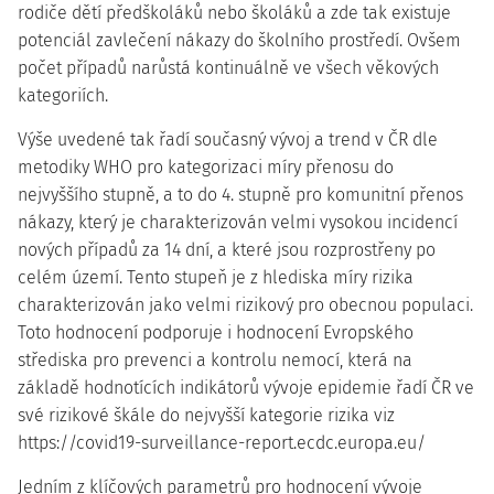
rodiče dětí předškoláků nebo školáků a zde tak existuje
potenciál zavlečení nákazy do školního prostředí. Ovšem
počet případů narůstá kontinuálně ve všech věkových
kategoriích.
Výše uvedené tak řadí současný vývoj a trend v ČR dle
metodiky WHO pro kategorizaci míry přenosu do
nejvyššího stupně, a to do 4. stupně pro komunitní přenos
nákazy, který je charakterizován velmi vysokou incidencí
nových případů za 14 dní, a které jsou rozprostřeny po
celém území. Tento stupeň je z hlediska míry rizika
charakterizován jako velmi rizikový pro obecnou populaci.
Toto hodnocení podporuje i hodnocení Evropského
střediska pro prevenci a kontrolu nemocí, která na
základě hodnotících indikátorů vývoje epidemie řadí ČR ve
své rizikové škále do nejvyšší kategorie rizika viz
https://covid19-surveillance-report.ecdc.europa.eu/
Jedním z klíčových parametrů pro hodnocení vývoje