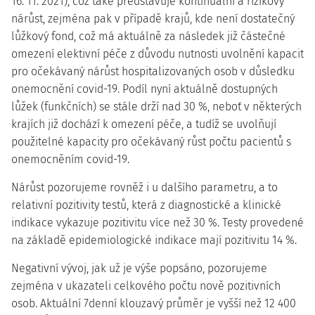
16. 11. 2021), což také představuje kontinuální a rizikový
nárůst, zejména pak v případě krajů, kde není dostatečný
lůžkový fond, což má aktuálně za následek již částečné
omezení elektivní péče z důvodu nutnosti uvolnění kapacit
pro očekávaný nárůst hospitalizovaných osob v důsledku
onemocnění covid-19. Podíl nyní aktuálně dostupných
lůžek (funkčních) se stále drží nad 30 %, neboť v některých
krajích již dochází k omezení péče, a tudíž se uvolňují
použitelné kapacity pro očekávaný růst počtu pacientů s
onemocněním covid-19.
Nárůst pozorujeme rovněž i u dalšího parametru, a to
relativní pozitivity testů, která z diagnostické a klinické
indikace vykazuje pozitivitu více než 30 %. Testy provedené
na základě epidemiologické indikace mají pozitivitu 14 %.
Negativní vývoj, jak už je výše popsáno, pozorujeme
zejména v ukazateli celkového počtu nově pozitivních
osob. Aktuální 7denní klouzavý průměr je vyšší než 12 400