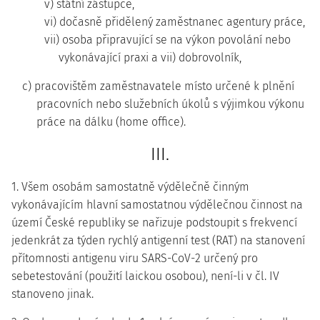
v) státní zástupce,
vi) dočasně přidělený zaměstnanec agentury práce,
vii) osoba připravující se na výkon povolání nebo
vykonávající praxi a vii) dobrovolník,
c) pracovištěm zaměstnavatele místo určené k plnění
pracovních nebo služebních úkolů s výjimkou výkonu
práce na dálku (home office).
III.
1. Všem osobám samostatně výdělečně činným
vykonávajícím hlavní samostatnou výdělečnou činnost na
území České republiky se nařizuje podstoupit s frekvencí
jedenkrát za týden rychlý antigenní test (RAT) na stanovení
přítomnosti antigenu viru SARS-CoV-2 určený pro
sebetestování (použití laickou osobou), není-li v čl. IV
stanoveno jinak.