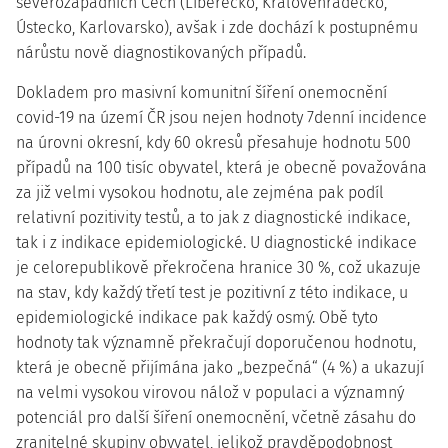
severozápadních Čech (Liberecko, Královéhradecko,
Ústecko, Karlovarsko), avšak i zde dochází k postupnému
nárůstu nově diagnostikovaných případů.
Dokladem pro masivní komunitní šíření onemocnění
covid-19 na území ČR jsou nejen hodnoty 7denní incidence
na úrovni okresní, kdy 60 okresů přesahuje hodnotu 500
případů na 100 tisíc obyvatel, která je obecně považována
za již velmi vysokou hodnotu, ale zejména pak podíl
relativní pozitivity testů, a to jak z diagnostické indikace,
tak i z indikace epidemiologické. U diagnostické indikace
je celorepublikově překročena hranice 30 %, což ukazuje
na stav, kdy každý třetí test je pozitivní z této indikace, u
epidemiologické indikace pak každý osmý. Obě tyto
hodnoty tak významně překračují doporučenou hodnotu,
která je obecně přijímána jako „bezpečná“ (4 %) a ukazují
na velmi vysokou virovou nálož v populaci a významný
potenciál pro další šíření onemocnění, včetně zásahu do
zranitelné skupiny obyvatel, jelikož pravděpodobnost