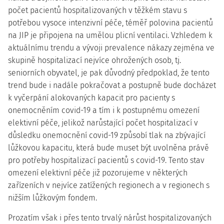
počet pacientů hospitalizovaných v těžkém stavu s
potřebou vysoce intenzivní péče, téměř polovina pacientů
na JIP je připojena na umělou plicní ventilaci. Vzhledem k
aktuálnímu trendu a vývoji prevalence nákazy zejména ve
skupině hospitalizací nejvíce ohrožených osob, tj.
seniorních obyvatel, je pak důvodný předpoklad, že tento
trend bude i nadále pokračovat a postupně bude docházet
k vyčerpání alokovaných kapacit pro pacienty s
onemocněním covid-19 a tím i k postupnému omezení
elektivní péče, jelikož narůstající počet hospitalizací v
důsledku onemocnění covid-19 způsobí tlak na zbývající
lůžkovou kapacitu, která bude muset být uvolněna právě
pro potřeby hospitalizací pacientů s covid-19. Tento stav
omezení elektivní péče již pozorujeme v některých
zařízeních v nejvíce zatížených regionech a v regionech s
nižším lůžkovým fondem.
Prozatím však i přes tento trvalý nárůst hospitalizovaných