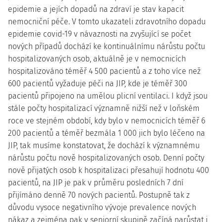
epidemie a jejích dopadů na zdraví je stav kapacit
nemocniční péče. V tomto ukazateli zdravotního dopadu
epidemie covid-19 v návaznosti na zvyšující se počet
nových případů dochází ke kontinuálnímu nárůstu počtu
hospitalizovaných osob, aktuálně je v nemocnicích
hospitalizováno téměř 4 500 pacientů a z toho více než
600 pacientů vyžaduje péči na JIP, kde je téměř 300
pacientů připojeno na umělou plicní ventilaci. I když jsou
stále počty hospitalizací významně nižší než v loňském
roce ve stejném období, kdy bylo v nemocnicích téměř 6
200 pacientů a téměř bezmála 1 000 jich bylo léčeno na
JIP, tak musíme konstatovat, že dochází k významnému
nárůstu počtu nově hospitalizovaných osob. Denní počty
nově přijatých osob k hospitalizaci přesahují hodnotu 400
pacientů, na JIP je pak v průměru posledních 7 dní
přijímáno denně 70 nových pacientů. Postupně tak z
důvodu vysoce negativního vývoje prevalence nových
nákaz a zejména pak v seniorní skupině začíná narůstat i