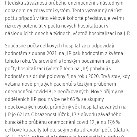
hlediska závažnosti průběhu onemocnění s následným
dopadem na zdravotní systém. Tento významný nárůst
počtu případů v této věkové kohortě představuje velmi
rizikový potenciál v počtu nových hospitalizací v
následujících dnech a týdnech, včetně hospitalizací na JIP.
Současné počty celkových hospitalizací odpovídají
hodnotám z dubna 2021, na JIP pak hodnotám z května
tohoto roku. Ve srovnání s loňským podzimem se pak
počty hospitalizací (včetně těch na JIP) pohybují v
hodnotách z druhé poloviny října roku 2020. Trvá stav, kdy
většina nově přijatých pacientů s těžkým průběhem
onemocnění covid-19 je neočkovaných. Nové příjmy na
odděleních JIP jsou z více než 65 % ze skupiny
neočkovaných osob, průměrný věk hospitalizovaných na
JIP je 62 let. Obsazenost lůžek JIP z důvodu závažného
klinického průběhu onemocnění covid-19 je na 17,6 %
celkové kapacity tohoto segmentu zdravotní péče (data k