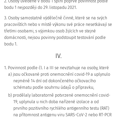
2. Osoby uvedené v bodu 1 splní poprvé povinnost podle
bodu 1 nejpozději do 29. listopadu 2021.
3. Osoby samostatně výdělečně činné, které se na svých
pracovištích nebo v místě výkonu své práce nesetkávají se
třetími osobami, s výjimkou osob žijících ve stejné
domácnosti, nejsou povinny podstoupit testování podle
bodu 1.
IV.
1. Povinnost podle čl. I a III se nevztahuje na osoby, které
a) jsou očkované proti onemocnění covid-19 a uplynulo
nejméně 14 dní od dokončeného očkovacího
schématu podle souhrnu údajů o přípravku,
b) prodělaly laboratorně potvrzené onemocnění covid-
19, uplynula u nich doba nařízené izolace a od
prvního pozitivního rychlého antigenního testu (RAT)
na přítomnost antigenu viru SARS-CoV-2 nebo RT-PCR