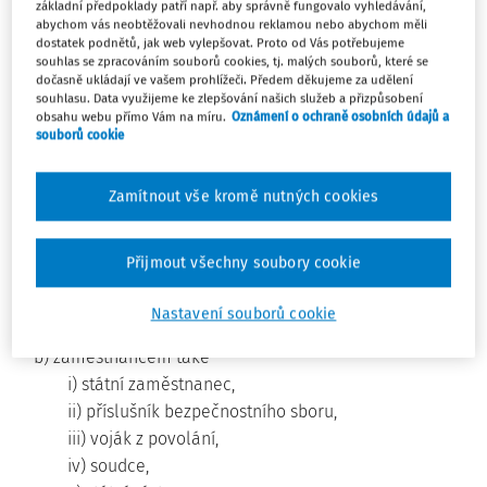
základní předpoklady patří např. aby správně fungovalo vyhledávání,
abychom vás neobtěžovali nevhodnou reklamou nebo abychom měli
V tomto mimořádném opatření se rozumí
dostatek podnětů, jak web vylepšovat. Proto od Vás potřebujeme
souhlas se zpracováním souborů cookies, tj. malých souborů, které se
a) zaměstnavatelem také
dočasně ukládají ve vašem prohlížeči. Předem děkujeme za udělení
i) zaměstnavatel uvedený v § 303 odst. 1 zákoníku
souhlasu. Data využijeme ke zlepšování našich služeb a přizpůsobení
obsahu webu přímo Vám na míru.
Oznámení o ochraně osobních údajů a
práce, jiná organizační složka státu a územní
souborů cookie
samosprávný celek,
ii) služební úřad v případě státních zaměstnanců,
Zamítnout vše kromě nutných cookies
iii) bezpečnostní sbor v případě příslušníků
bezpečnostních sborů a
iv) Armáda České republiky, Vojenská kancelář
Přijmout všechny soubory cookie
prezidenta republiky, Hradní stráž nebo
Ministerstvo obrany v případě vojáků z povolání,
Nastavení souborů cookie
b) zaměstnancem také
i) státní zaměstnanec,
ii) příslušník bezpečnostního sboru,
iii) voják z povolání,
iv) soudce,