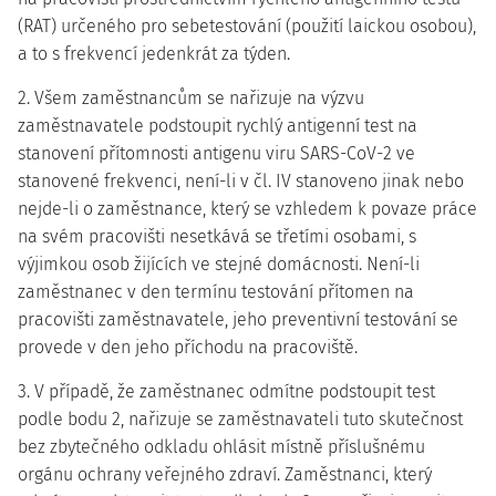
(RAT) určeného pro sebetestování (použití laickou osobou),
a to s frekvencí jedenkrát za týden.
2. Všem zaměstnancům se nařizuje na výzvu
zaměstnavatele podstoupit rychlý antigenní test na
stanovení přítomnosti antigenu viru SARS-CoV-2 ve
stanovené frekvenci, není-li v čl. IV stanoveno jinak nebo
nejde-li o zaměstnance, který se vzhledem k povaze práce
na svém pracovišti nesetkává se třetími osobami, s
výjimkou osob žijících ve stejné domácnosti. Není-li
zaměstnanec v den termínu testování přítomen na
pracovišti zaměstnavatele, jeho preventivní testování se
provede v den jeho příchodu na pracoviště.
3. V případě, že zaměstnanec odmítne podstoupit test
podle bodu 2, nařizuje se zaměstnavateli tuto skutečnost
bez zbytečného odkladu ohlásit místně příslušnému
orgánu ochrany veřejného zdraví. Zaměstnanci, který