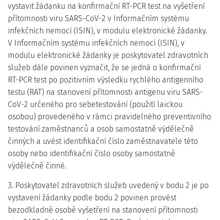
vystavit žádanku na konfirmační RT-PCR test na vyšetření
přítomnosti viru SARS-CoV-2 v Informačním systému
infekčních nemocí (ISIN), v modulu elektronické žádanky.
V Informačním systému infekčních nemocí (ISIN), v
modulu elektronické žádanky je poskytovatel zdravotních
služeb dále povinen vyznačit, že se jedná o konfirmační
RT-PCR test po pozitivním výsledku rychlého antigenního
testu (RAT) na stanovení přítomnosti antigenu viru SARS-
CoV-2 určeného pro sebetestování (použití laickou
osobou) provedeného v rámci pravidelného preventivního
testování zaměstnanců a osob samostatně výdělečně
činných a uvést identifikační číslo zaměstnavatele této
osoby nebo identifikační číslo osoby samostatně
výdělečně činné.
3. Poskytovatel zdravotních služeb uvedený v bodu 2 je po
vystavení žádanky podle bodu 2 povinen provést
bezodkladně osobě vyšetření na stanovení přítomnosti