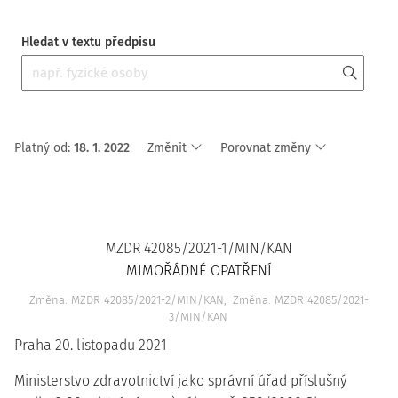
Hledat v textu předpisu
Platný od
:
18. 1. 2022
Změnit
Porovnat změny
MZDR 42085/2021-1/MIN/KAN
MIMOŘÁDNÉ OPATŘENÍ
Změna: MZDR 42085/2021-2/MIN/KAN
Změna: MZDR 42085/2021-
3/MIN/KAN
Praha 20. listopadu 2021
Ministerstvo zdravotnictví jako správní úřad příslušný