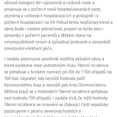
věkové kategorii 65+ významně a rizikově roste a
projevuje se v počtech nově hospitalizovaných osob,
zejména v celkových hospitalizacích a postupně i v
počtech hospitalizací na JIP. Pokud tento nepříznivý trend a
vývoj bude i nadále pokračovat, projeví se tento stav i
výrazněji v počtech pacientů v těžkém stavu na
celorepublikové úrovni a způsobují postupné a výraznější
omezování elektivní péče.
I nadále pozorujme poměrně rozdílný aktuální vývoj a
trend epidemie mezi jednotlivými kraji, 7denní incidence
se pohybuje v širokém rozmezí od 250 do 1 100 případů na
100 tisíc obyvatel, kdy nejnižší hodnota patří
Karlovarskému kraji a nejvyšší pak kraji Olomouckému.
Většina krajů se v hodnotách 7denní incidence pohybuje
nad hodnotu 700 případů. I nadále trvá, že nižší hodnoty
7denní incidence ve srovnání se zbývající částí republiky
pozorujeme v pásmu severovýchodních a