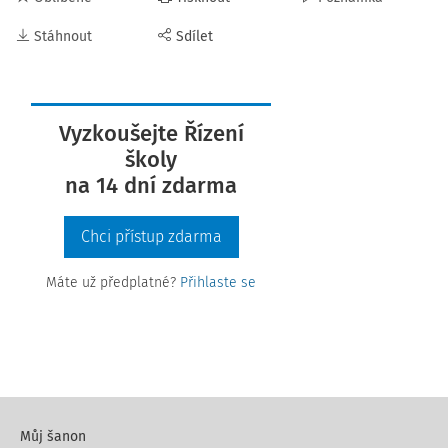
Stáhnout
Sdílet
Vyzkoušejte Řízení
školy
na 14 dní zdarma
Chci přístup zdarma
Máte už předplatné?
Přihlaste se
Můj šanon