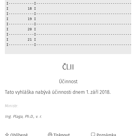
I------------I-----------------------------------------------
I         18 I                                               
I------------I-----------------------------------------------
I         19 I                                               
I------------I-----------------------------------------------
I         20 I                                               
I------------I-----------------------------------------------
I         21 I                                               
I------------I-----------------------------------------------
Čl.II
Účinnost
Tato vyhláška nabývá účinnosti dnem 1. září 2018.
Ministr:
Ing. Plaga, Ph.D., v. r.
Oblíbené
Tisknout
Poznámka