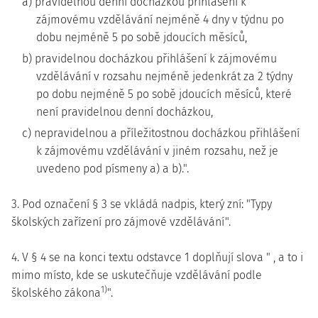
a) pravidelnou denní docházkou přihlášení k
zájmovému vzdělávání nejméně 4 dny v týdnu po
dobu nejméně 5 po sobě jdoucích měsíců,
b) pravidelnou docházkou přihlášení k zájmovému
vzdělávání v rozsahu nejméně jedenkrát za 2 týdny
po dobu nejméně 5 po sobě jdoucích měsíců, které
není pravidelnou denní docházkou,
c) nepravidelnou a příležitostnou docházkou přihlášení
k zájmovému vzdělávání v jiném rozsahu, než je
uvedeno pod písmeny a) a b).".
3. Pod označení § 3 se vkládá nadpis, který zní: "Typy
školských zařízení pro zájmové vzdělávání".
4. V § 4 se na konci textu odstavce 1 doplňují slova " , a to i
mimo místo, kde se uskutečňuje vzdělávání podle
1)
školského zákona
".