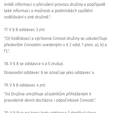
místě informaci o přerušení provozu družiny a popřípadě
také informaci o možnosti a podmínkách zajištění
vzdělávání v jiné družině.".
17. V § 8 odstavec 3 zní:
"(3) Vzdělávací a výchovná činnost družiny se uskutečňuje
především činnostmi uvedenými v § 2 odst. 1 písm. a), b) a
f).".
18. V § 8 se odstavce 4 a 5 zrušují.
Dosavadní odstavec 6 se označuje jako odstavec 4.
19. V § 8 odstavec 4 zní:
"(4) Družina umožňuje účastníkům přihlášeným k
pravidelné denní docházce i odpočinkové činnosti.".
20. V § 9 se na konci textu odstavce 1 doplňují slova