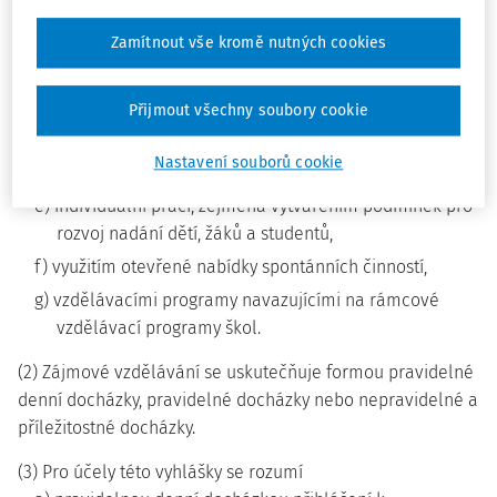
vyučování,
Zamítnout vše kromě nutných cookies
c) táborovou činností a další obdobnou činností,
d) osvětovou činností včetně shromažďování a
Přijmout všechny soubory cookie
poskytování informací pro děti, žáky a studenty,
popřípadě i další osoby, a činností vedoucí k prevenci
Nastavení souborů cookie
rizikového chování a výchovou k dobrovolnictví,
e) individuální prací, zejména vytvářením podmínek pro
rozvoj nadání dětí, žáků a studentů,
f) využitím otevřené nabídky spontánních činností,
g) vzdělávacími programy navazujícími na rámcové
vzdělávací programy škol.
(2) Zájmové vzdělávání se uskutečňuje formou pravidelné
denní docházky, pravidelné docházky nebo nepravidelné a
příležitostné docházky.
(3) Pro účely této vyhlášky se rozumí