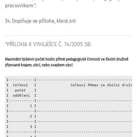
pracovníkem.".
34. Doplňuje se příloha, která zní:
"PŘÍLOHA K VYHLÁŠCE Č. 74/2005 SB.
Maximální týdenní počet hodin přímé pedagogické činnosti ve školní družině
zřizované krajem, obcí, nebo svazkem obcí
I------------I-----------------------------------------------
I  Celkový   I                Celkový PHmax za školní družinu
I   počet    I                                               
I  oddělení  I                                               
I------------I-----------------------------------------------
I          1 I                                               
I------------I-----------------------------------------------
I          2 I                                               
I------------I-----------------------------------------------
I          3 I                                               
I------------I-----------------------------------------------