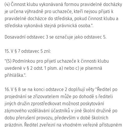
(4) Činnost klubu vykonávaná formou pravidelné docházky
je určena výhradně pro uchazeče, kteří nejsou přijati k
pravidelné docházce do střediska, pokud činnost klubu a
střediska vykonává stejná právnická osoba.".
Dosavadní odstavec 3 se označuje jako odstavec 5.
15. V § 7 odstavec 5 zní:
"(5) Podmínkou pro přijetí uchazeče k činnosti klubu
uvedené v § 2 odst. 1 písm. a) nebo c) je písemná
přihláška.".
16. V § 8 se na konci odstavce 2 doplňují věty "Ředitel po
projednání se zřizovatelem může po dohodě s řediteli
jiných družin zprostředkovat možnost poskytování
zájmového vzdělávání účastníků v jiné školní družině po
dobu přerušení provozu, především v době školních
prázdnin. Ředitel zveřejní na vhodném veřejně přístupném