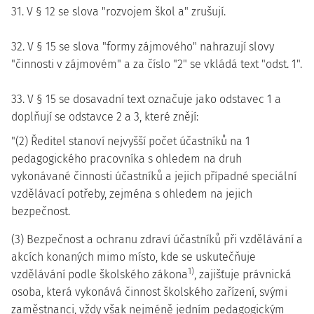
31. V § 12 se slova "rozvojem škol a" zrušují.
32. V § 15 se slova "formy zájmového" nahrazují slovy
"činnosti v zájmovém" a za číslo "2" se vkládá text "odst. 1".
33. V § 15 se dosavadní text označuje jako odstavec 1 a
doplňují se odstavce 2 a 3, které znějí:
"(2) Ředitel stanoví nejvyšší počet účastníků na 1
pedagogického pracovníka s ohledem na druh
vykonávané činnosti účastníků a jejich případné speciální
vzdělávací potřeby, zejména s ohledem na jejich
bezpečnost.
(3) Bezpečnost a ochranu zdraví účastníků při vzdělávání a
akcích konaných mimo místo, kde se uskutečňuje
1)
vzdělávání podle školského zákona
, zajišťuje právnická
osoba, která vykonává činnost školského zařízení, svými
zaměstnanci, vždy však nejméně jedním pedagogickým