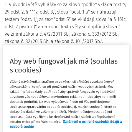
1. V úvodní větě vyhlášky se za slovo "podle" vkládá text "§
29 odst. 2, § 111a odst. 3,", slova "odst. 1 a" se nahrazují
textem "odst. 1,", za text "odst. 5" se vkládají slova "a § 161c
odst. 2 písm. c)" a na konci textu věty se doplňují slova " ,
ve znění zákona č. 472/2011 Sb., zákona č. 333/2012 Sb.,
zákona č. 82/2015 Sb. a zákona č. 101/2017 Sb.".
2. § 2 včetně nadpisu zní:
Aby web fungoval jak má (souhlas
s cookies)
"§ 2
Výchovně vzdělávací činnost v zájmovém vzdělávání
Vážený návštěvníku, snažíme se ze všech sil přinášet vysokou úroveň
uživatelského komfortu při používání našich webových stránek. Mezi
(1) Zájmové vzdělávání se uskutečňuje
základní předpoklady patří např. aby správně fungovalo vyhledávání,
abychom vás neobtěžovali nevhodnou reklamou nebo abychom měli
a) pravidelnou zájmovou, výchovnou, rekreační nebo
dostatek podnětů, jak web vylepšovat. Proto od Vás potřebujeme
vzdělávací činností včetně možnosti přípravy na
souhlas se zpracováním souborů cookies, tj. malých souborů, které se
dočasně ukládají ve vašem prohlížeči. Předem děkujeme za udělení
vyučování,
souhlasu. Data využijeme ke zlepšování našich služeb a přizpůsobení
obsahu webu přímo Vám na míru.
Oznámení o ochraně osobních údajů a
b) příležitostnou zájmovou, výchovnou, rekreační nebo
souborů cookie
vzdělávací činností včetně možnosti přípravy na