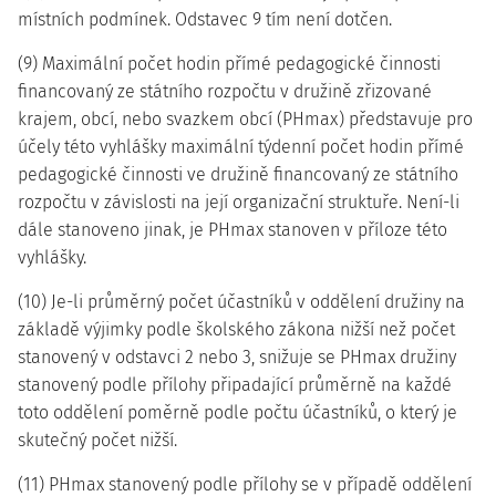
místních podmínek. Odstavec 9 tím není dotčen.
(9) Maximální počet hodin přímé pedagogické činnosti
financovaný ze státního rozpočtu v družině zřizované
krajem, obcí, nebo svazkem obcí (PHmax) představuje pro
účely této vyhlášky maximální týdenní počet hodin přímé
pedagogické činnosti ve družině financovaný ze státního
rozpočtu v závislosti na její organizační struktuře. Není-li
dále stanoveno jinak, je PHmax stanoven v příloze této
vyhlášky.
(10) Je-li průměrný počet účastníků v oddělení družiny na
základě výjimky podle školského zákona nižší než počet
stanovený v odstavci 2 nebo 3, snižuje se PHmax družiny
stanovený podle přílohy připadající průměrně na každé
toto oddělení poměrně podle počtu účastníků, o který je
skutečný počet nižší.
(11) PHmax stanovený podle přílohy se v případě oddělení