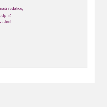
naší redakce,
ředpisů
 vedení