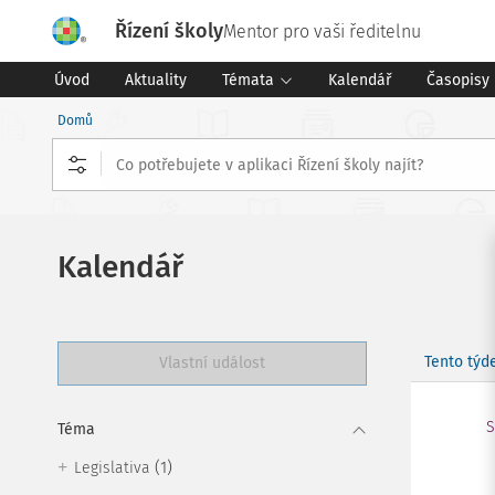
Řízení školy
Mentor pro vaši ředitelnu
Úvod
Aktuality
Témata
Kalendář
Časopisy
Domů
Kalendář
Tento týd
Vlastní událost
S
Téma
(1)
Legislativa