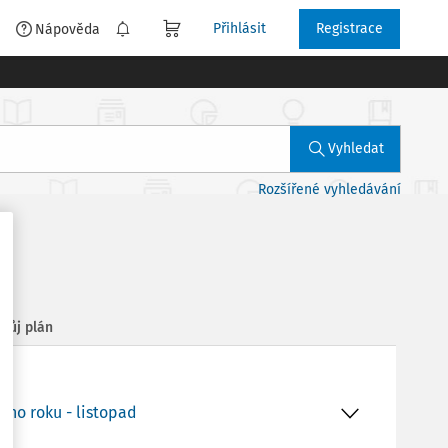
Přihlásit
Registrace
é
Nápověda
Vyhledat
Rozšířené vyhledávání
Můj plán
ího roku - listopad