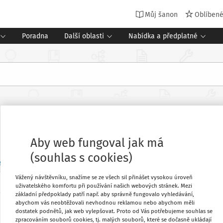
Můj šanon
Oblíben
Poradna
Další oblasti
Nabídka a předplatné
Aby web fungoval jak má
(souhlas s cookies)
en
Příští týden
Tento měsíc
Příští měsíc
Vlastní rozsah
Vážený návštěvníku, snažíme se ze všech sil přinášet vysokou úroveň
uživatelského komfortu při používání našich webových stránek. Mezi
o
základní předpoklady patří např. aby správně fungovalo vyhledávání,
SPRÁVNÍ ŘÍZENÍ V MŠ
1
abychom vás neobtěžovali nevhodnou reklamou nebo abychom měli
Přijímání k předškolnímu vzdělávání v průběhu školn
dostatek podnětů, jak web vylepšovat. Proto od Vás potřebujeme souhlas se
Můj plán
1. 11. - 30. 11.
zpracováním souborů cookies, tj. malých souborů, které se dočasně ukládají