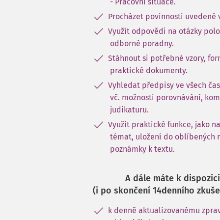
- Pracovní situace.
Procházet povinnosti uvedené 
Využít odpovědi na otázky pol
odborné poradny.
Stáhnout si potřebné vzory, for
praktické dokumenty.
Vyhledat předpisy ve všech čas
vč. možnosti porovnávání, kom
judikaturu.
Využít praktické funkce, jako n
témat, uložení do oblíbených 
poznámky k textu.
A dále máte k dispozici
(i po skončení 14denního zkuše
k denně aktualizovanému zprav