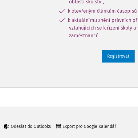
oblasti školství,
k otevřeným článkům časopisů 
k aktuálnímu znění právních p
vztahujících se k řízení školy a
zaměstnanců.
Registrovat
Odeslat do Outlooku
Export pro Google Kalendář