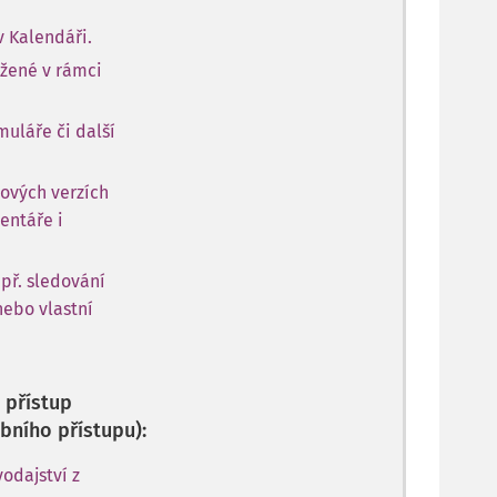
v Kalendáři.
ožené v rámci
muláře či další
ových verzích
entáře i
apř. sledování
nebo vlastní
 přístup
bního přístupu):
odajství z