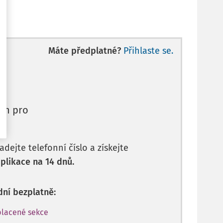
Máte předplatné?
Přihlaste se.
en pro
dejte telefonní číslo a získejte
plikace na 14 dnů.
dní bezplatně:
placené sekce