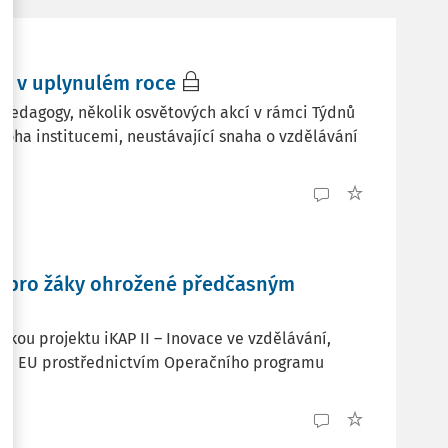
vy v uplynulém roce
o pedagogy, několik osvětových akcí v rámci Týdnů
oha institucemi, neustávající snaha o vzdělávání
ť pro žáky ohrožené předčasným
kou projektu iKAP II – Inovace ve vzdělávání,
fondů EU prostřednictvím Operačního programu