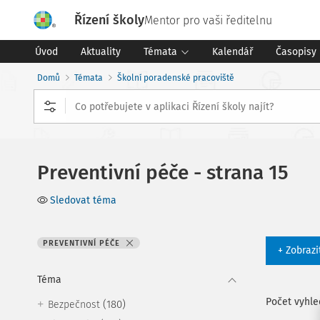
Řízení školy
Mentor pro vaši ředitelnu
Úvod
Aktuality
Témata
Kalendář
Časopisy
Domů
Témata
Školní poradenské pracoviště
Preventivní péče - strana 15
Sledovat téma
PREVENTIVNÍ PÉČE
+ Zobrazi
Téma
Počet vyhl
(180)
Bezpečnost