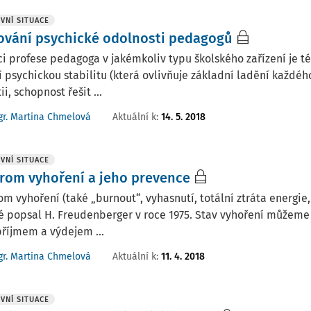
VNÍ SITUACE
ování psychické odolnosti pedagogů
i profese pedagoga v jakémkoliv typu školského zařízení je 
í psychickou stabilitu (která ovlivňuje základní ladění každé
i, schopnost řešit ...
Aktuální k
:
14. 5. 2018
r. Martina Chmelová
VNÍ SITUACE
rom vyhoření a jeho prevence
m vyhoření (také „burnout“, vyhasnutí, totální ztráta energie
é popsal H. Freudenberger v roce 1975. Stav vyhoření můžeme
říjmem a výdejem ...
Aktuální k
:
11. 4. 2018
r. Martina Chmelová
VNÍ SITUACE