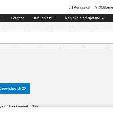
Můj šanon
Oblíben
Poradna
Další oblasti
Nabídka a předplatné
t předchozích 20
297
edaných dokumentů: