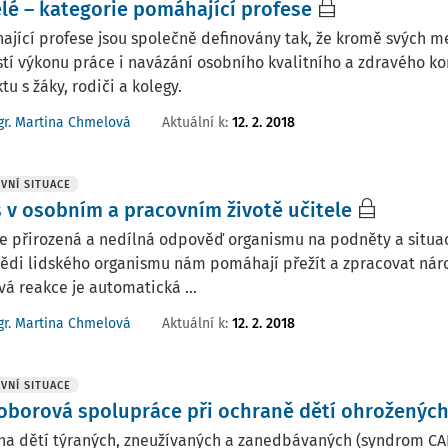
elé – kategorie pomáhající profese
jící profese jsou společně definovány tak, že kromě svých me
tí výkonu práce i navázání osobního kvalitního a zdravého ko
tu s žáky, rodiči a kolegy.
Aktuální k
:
12. 2. 2018
r. Martina Chmelová
VNÍ SITUACE
s v osobním a pracovním životě učitele
je přirozená a nedílná odpověď organismu na podněty a situace
ědi lidského organismu nám pomáhají přežít a zpracovat nár
vá reakce je automatická ...
Aktuální k
:
12. 2. 2018
r. Martina Chmelová
VNÍ SITUACE
oborová spolupráce při ochraně dětí ohrožený
na dětí týraných, zneužívaných a zanedbávaných (syndrom CA