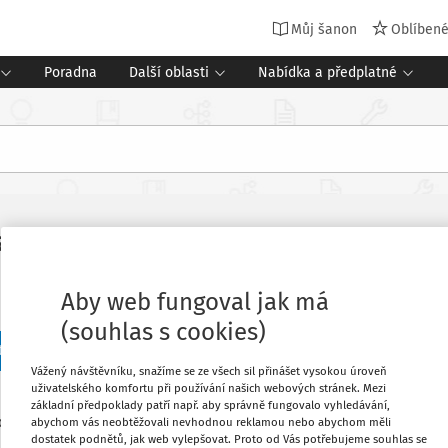
Můj šanon
Oblíben
Poradna
Další oblasti
Nabídka a předplatné
rana 4
Aby web fungoval jak má
(souhlas s cookies)
t předchozích 20
Vážený návštěvníku, snažíme se ze všech sil přinášet vysokou úroveň
uživatelského komfortu při používání našich webových stránek. Mezi
základní předpoklady patří např. aby správně fungovalo vyhledávání,
64
edaných dokumentů:
abychom vás neobtěžovali nevhodnou reklamou nebo abychom měli
dostatek podnětů, jak web vylepšovat. Proto od Vás potřebujeme souhlas se