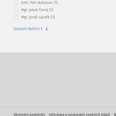
(1)
JUDr. Petr Bukovjan
(1)
Mgr. Jakub Černý
(1)
Mgr. Jonáš Gazdík
Zobrazit dalších 5
Obchodní podmínky
Informace o zpracování osobních údajů
N