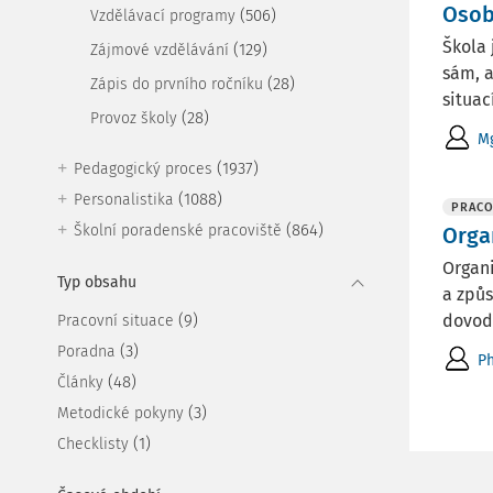
Osob
(506)
Vzdělávací programy
Škola 
(129)
Zájmové vzdělávání
sám, a
(28)
Zápis do prvního ročníku
situac
(28)
Provoz školy
Mg
(1937)
Pedagogický proces
(1088)
Personalistika
PRACO
(864)
Školní poradenské pracoviště
Orga
Organi
Typ obsahu
a způs
(9)
dovodit
Pracovní situace
(3)
Poradna
Ph
(48)
Články
(3)
Metodické pokyny
(1)
Checklisty