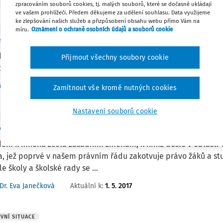
zpracováním souborů cookies, tj. malých souborů, které se dočasně ukládají
ve vašem prohlížeči. Předem děkujeme za udělení souhlasu. Data využijeme
ke zlepšování našich služeb a přizpůsobení obsahu webu přímo Vám na
VNÍ SITUACE
míru.
Oznámení o ochraně osobních údajů a souborů cookie
třídní základní škola
ní informace Skutečnosti specifické pro „malotřídní“ školy Z
Přijmout všechny soubory cookie
vání tříd na vysvědčení Zajištění bezpečnosti a ochrany zdra
Aktuální k
:
2. 5. 2017
Dr. Mgr. Monika Puškinová Ph.D.
Zamítnout vše kromě nutných cookies
Nastavení souborů cookie
VNÍ SITUACE
vská a studentská samospráva
dem k mnoha zcela zásadním změnám, k nimž došlo v oblasti v
, jež poprvé v našem právním řádu zakotvuje právo žáků a st
le školy a školské rady se ...
Aktuální k
:
1. 5. 2017
Dr. Eva Janečková
VNÍ SITUACE