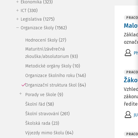
(323)
Ekonomika
(330)
ICT
PRACO
(1275)
Legislativa
Malo
(1562)
Organizace školy
Základ
(27)
Hodnocení školy
označo
Maturitní/závěrečná
Ph
(93)
zkouška/absolutorium
(10)
Metodické orgány školy
PRACO
(146)
Organizace školního roku
Žáko
(64)
Organizační struktura škol
Vzhle
(9)
Porady ve škole
zákona
ředite
(58)
Školní řád
(261)
Školní stravování
JU
(23)
Školská rada
(64)
Výjezdy mimo školu
PRACO