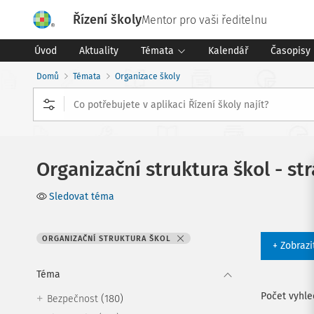
Řízení školy
Mentor pro vaši ředitelnu
Úvod
Aktuality
Témata
Kalendář
Časopisy
Domů
Témata
Organizace školy
Organizační struktura škol - st
Sledovat téma
ORGANIZAČNÍ STRUKTURA ŠKOL
+ Zobrazi
Téma
Počet vyhl
(180)
Bezpečnost