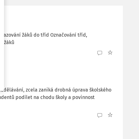
ařazování žáků do tříd Označování tříd,
ví žáků
zdělávání, zcela zaniká drobná úprava školského
udentů podílet na chodu školy a povinnost