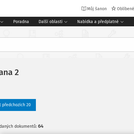
Můj šanon
Oblíben
Poradna
Další oblasti
Nabídka a předplatné
rana 2
t předchozích 20
64
edaných dokumentů: