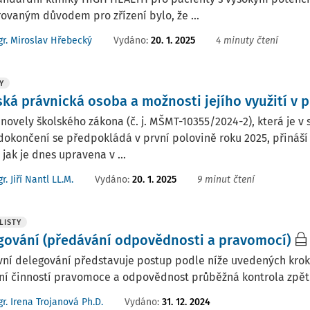
ovaným důvodem pro zřízení bylo, že ...
Vydáno:
20. 1. 2025
4 minuty čtení
r. Miroslav Hřebecký
Y
ská právnická osoba a možnosti jejího využití v p
novely školského zákona (č. j. MŠMT-10355/2024-2), která je 
dokončení se předpokládá v první polovině roku 2025, přináší
 jak je dnes upravena v ...
Vydáno:
20. 1. 2025
9 minut čtení
r. Jiří Nantl LL.M.
LISTY
gování (předávání odpovědnosti a pravomocí)
vní delegování představuje postup podle níže uvedených krok
ní činností pravomoce a odpovědnost průběžná kontrola zpě
Vydáno:
31. 12. 2024
r. Irena Trojanová Ph.D.