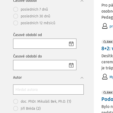
Časové období
Pro pá
posledních 7 dnů
osobno
posledních 30 dnů
Pedago
posledních 12 měsíců
pr
Časové období od
ČLÁNK
8+2:
Desítk
Časové období do
ceremo
je tráp
Mg
Autor
ČLÁNK
Podo
(1)
doc. PhDr. Mikuláš Bek, Ph.D.
Bylo n
(2)
Jiří Bréda
nadsta