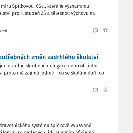
dimíru Spilkovou, CSc., která je významnou
lství pro 1. stupeň ZŠ a tělesnou výchovu na
tení
 potřebných změn zadrhlého školství
nejde o žádné škrobené delegace nebo oficiální
a proto mě zajímá jediné – co se školám daří, co
 zdravotnického systému špičkově vybavené
lem z řad nadaných lidí. Hlavním oficiálně