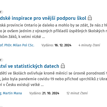
Y
dské inspirace pro vnější podporu škol
ká provincie Ontario je daleko a mohlo by se zdát, že nás z hl
o je ovšem jedním z výrazných příkladů úspěšných školských
kům žáků, k velmi nízké ...
Vydáno:
16. 12. 2024
4 minuty čtení
of. PhDr. Milan Pol CSc.
Y
tví ve statistických datech
dětí ve školách ovlivňuje kromě měnící se úrovně porodnosti 
 jako byla pandemie covidu-19 nebo příchod uprchlíků z Ukraji
í v Česku existují velké ...
Vydáno:
21. 10. 2024
12 minut čtení
g. Martin Mana