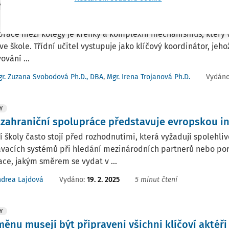
Y
í učitel a ostatní zaměstnanci školy. Seriál Třídní 
ráce mezi kolegy je křehký a komplexní mechanismus, který v
ve škole. Třídní učitel vystupuje jako klíčový koordinátor, jeho
ování ...
Vydán
r. Zuzana Svobodová Ph.D., DBA
,
Mgr. Irena Trojanová Ph.D.
Y
zahraniční spolupráce představuje evropskou in
 školy často stojí před rozhodnutími, která vyžadují spolehli
ávacích systémů při hledání mezinárodních partnerů nebo por
ace, jakým směrem se vydat v ...
Vydáno:
19. 2. 2025
5 minut čtení
ndrea Lajdová
Y
měnu musejí být připraveni všichni klíčoví aktéři