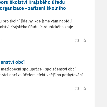
boru školství Krajského úřadu
rganizace - zařízení školního
pro školní jídelny, kde jsme vám nabídli
olství Krajského úřadu Pardubického kraje -
í
enství obcí
né meziobecní spolupráce - společenství obcí
práci obcí za účelem efektivnějšího poskytování