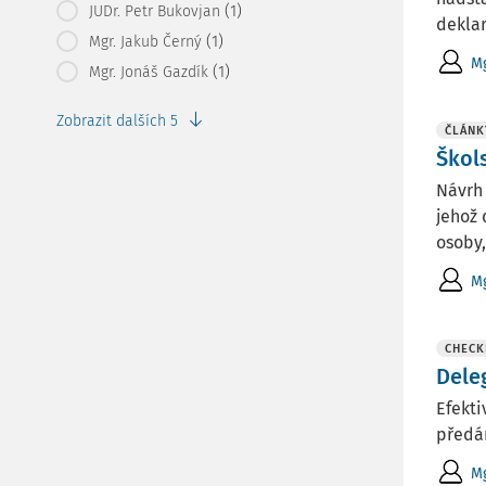
(1)
JUDr. Petr Bukovjan
deklar
(1)
Mgr. Jakub Černý
Mg
(1)
Mgr. Jonáš Gazdík
Zobrazit dalších 5
ČLÁNK
Škol
Návrh 
jehož 
osoby,
Mg
CHECK
Dele
Efekti
předá
Mg