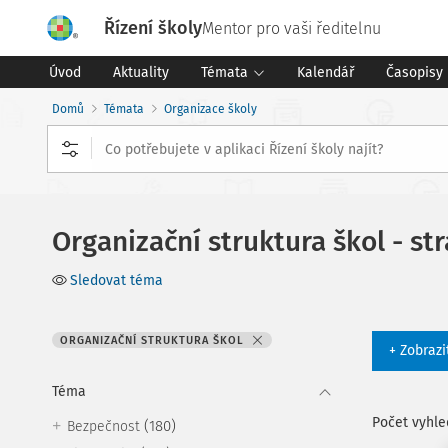
Řízení školy
Mentor pro vaši ředitelnu
Úvod
Aktuality
Témata
Kalendář
Časopisy
Domů
Témata
Organizace školy
Organizační struktura škol - st
Sledovat téma
ORGANIZAČNÍ STRUKTURA ŠKOL
+ Zobrazi
Téma
Počet vyhl
(180)
Bezpečnost