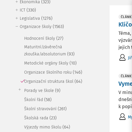
(323)
Ekonomika
(330)
ICT
ČLÁNK
(1276)
Legislativa
Klíč
(1563)
Organizace školy
Téma, 
(27)
Hodnocení školy
výzvám
Maturitní/závěrečná
jejich
(93)
zkouška/absolutorium
Ji
(10)
Metodické orgány školy
(146)
Organizace školního roku
ČLÁNK
(64)
Organizační struktura škol
Vymez
(9)
Porady ve škole
V minu
dnešní
(58)
Školní řád
k popis
(261)
Školní stravování
Mg
(23)
Školská rada
(64)
Výjezdy mimo školu