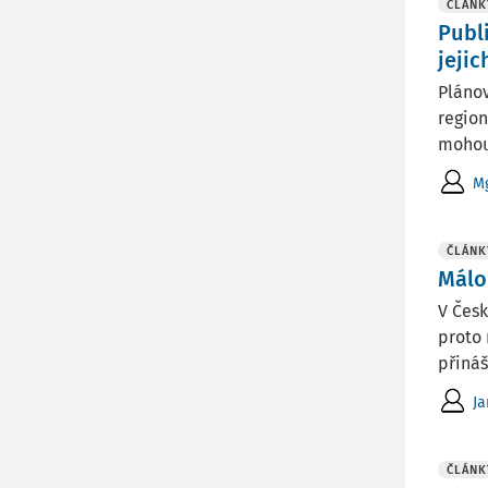
ČLÁNK
Publ
jeji
Plánov
region
mohou 
Mg
ČLÁNK
Málo
V Česk
proto 
přináše
J
ČLÁNK