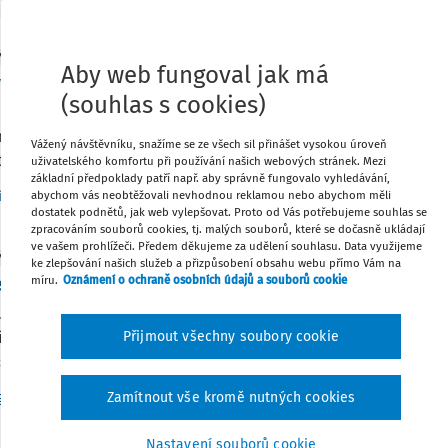
Y
Aby web fungoval jak má
ové faktory úspěšného slučování škol
(souhlas s cookies)
se kterým se setkáváme už delší dobu, začalo nedávno nabírat
 a je jen na nich a jejich zástupcích, jakým způsobem a jak r
Vážený návštěvníku, snažíme se ze všech sil přinášet vysokou úroveň
 týmů. V tomto ...
uživatelského komfortu při používání našich webových stránek. Mezi
základní předpoklady patří např. aby správně fungovalo vyhledávání,
Vydáno:
21. 4. 2025
7 minut čtení
ří Bréda
abychom vás neobtěžovali nevhodnou reklamou nebo abychom měli
dostatek podnětů, jak web vylepšovat. Proto od Vás potřebujeme souhlas se
zpracováním souborů cookies, tj. malých souborů, které se dočasně ukládají
ve vašem prohlížeči. Předem děkujeme za udělení souhlasu. Data využijeme
Y
ke zlepšování našich služeb a přizpůsobení obsahu webu přímo Vám na
ení činností třídního učitele - Seriál Třídní učite
míru.
Oznámení o ochraně osobních údajů a souborů cookie
lých částech našeho seriálu o třídním učiteli jsme popisovali j
 části si ukážeme, jak si jednotlivé činnosti sestavit do př
Přijmout všechny soubory cookie
u aktivit ...
Vydán
r. Zuzana Svobodová Ph.D., DBA
Zamítnout vše kromě nutných cookies
,
Mgr. Irena Trojanová Ph.D.
Nastavení souborů cookie