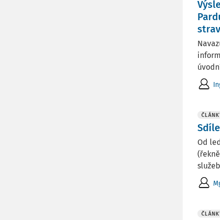
Výsl
Pard
stra
Navazu
inform
úvodní
In
ČLÁNK
Sdíl
Od led
(řekně
služeb
Mg
ČLÁNK