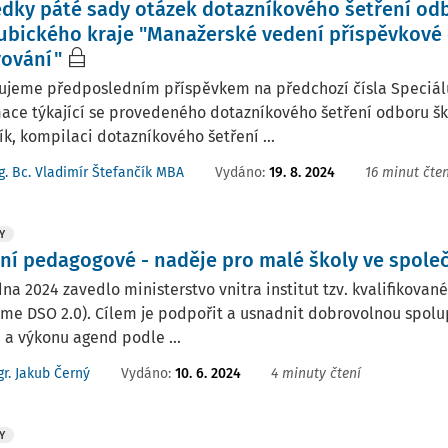
edky páté sady otázek dotazníkového šetření od
ubického kraje "Manažerské vedení příspěvkové o
vování"
jeme předposledním příspěvkem na předchozí čísla Speciálu 
ace týkající se provedeného dotazníkového šetření odboru šk
k, kompilaci dotazníkového šetření ...
Vydáno:
19. 8. 2024
16 minut čten
g. Bc. Vladimír Štefančík MBA
Y
ení pedagogové - naděje pro malé školy ve společ
na 2024 zavedlo ministerstvo vnitra institut tzv. kvalifikova
me DSO 2.0). Cílem je podpořit a usnadnit dobrovolnou spolu
 a výkonu agend podle ...
Vydáno:
10. 6. 2024
4 minuty čtení
r. Jakub Černý
Y