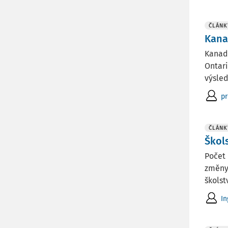
ČLÁNK
Kana
Kanads
Ontari
výsled
pr
ČLÁNK
Škols
Počet 
změny,
školstv
In