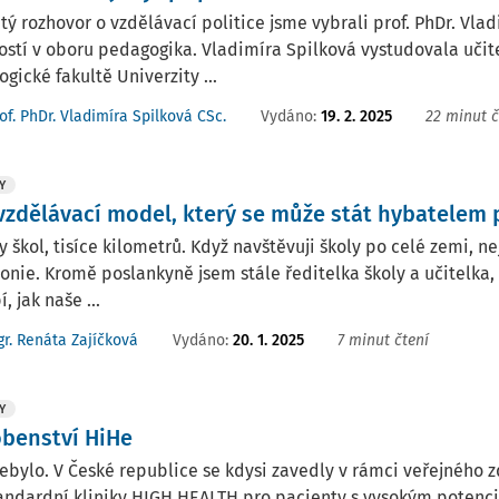
tý rozhovor o vzdělávací politice jsme vybrali prof. PhDr. Vla
stí v oboru pedagogika. Vladimíra Spilková vystudovala učite
gické fakultě Univerzity ...
Vydáno:
19. 2. 2025
22 minut č
of. PhDr. Vladimíra Spilková CSc.
Y
 vzdělávací model, který se může stát hybatelem
y škol, tisíce kilometrů. Když navštěvuji školy po celé zemi, 
nie. Kromě poslankyně jsem stále ředitelka školy a učitelka, 
í, jak naše ...
Vydáno:
20. 1. 2025
7 minut čtení
r. Renáta Zajíčková
Y
benství HiHe
ebylo. V České republice se kdysi zavedly v rámci veřejného
ndardní kliniky HIGH HEALTH pro pacienty s vysokým potenciá