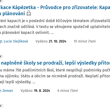
Y
ikace Kápézetka - Průvodce pro zřizovatele: Kapa
ch plánování
ání kapacit je v poslední době klíčovým tématem zřizovatelů š
ech značně odlišná. V textu se věnujeme společně uplatniteln
plánování kapacit ovlivnit. ...
Vydáno:
21. 10. 2024
10 minut čtení
r. Lucie Slejšková
Y
 naplněné školy se prodraží, lepší výsledky přito
u máme 756 podlimitních škol, které nesplňují podmínky počtu
na výjimku. Státu a obcím se nicméně prodraží. Neplatí přit
jí lepší výsledky. ...
Vydáno:
19. 8. 2024
6 minut čtení
an Zeman
Y