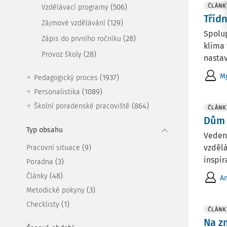
(506)
ČLÁNK
Vzdělávací programy
Třídn
(129)
Zájmové vzdělávání
Spolup
(28)
Zápis do prvního ročníku
klima 
(28)
Provoz školy
nastav
Mg
(1937)
Pedagogický proces
(1089)
Personalistika
(864)
Školní poradenské pracoviště
ČLÁNK
Dům 
Typ obsahu
Vedení
(9)
vzděl
Pracovní situace
inspir
(3)
Poradna
(48)
Články
A
(3)
Metodické pokyny
(1)
Checklisty
ČLÁNK
Na z