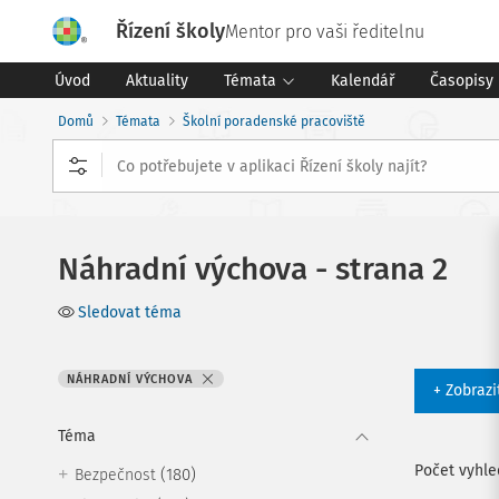
Řízení školy
Mentor pro vaši ředitelnu
Úvod
Aktuality
Témata
Kalendář
Časopisy
Domů
Témata
Školní poradenské pracoviště
Náhradní výchova - strana 2
Sledovat téma
NÁHRADNÍ VÝCHOVA
+ Zobrazi
Téma
Počet vyhl
(180)
Bezpečnost