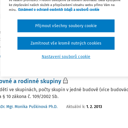
ve vašem prohlížeči. Předem děkujeme za udělení souhlasu. Data využijeme
ke zlepšování našich služeb a přizpůsobení obsahu webu přímo Vám na
míru.
Oznámení o ochraně osobních údajů a souborů cookie
VNÍ SITUACE
dítěte ze zařízení
Přijmout všechny soubory cookie
l zařízení je povinen oznámit útěk dítěte Policii České republ
 poskytuje po dobu nezbytně nutnou péči dětem s nařízenou 
Zamítnout vše kromě nutných cookies
ou zadrženým na útěku z jiných ...
Aktuální k
:
3. 2. 2013
Dr. Mgr. Monika Puškinová Ph.D.
Nastavení souborů cookie
VNÍ SITUACE
ovné a rodinné skupiny
dětí ve skupinách, počty skupin v jedné budově (více budová
 a § 10 zákona č. 109/2002 Sb.
Aktuální k
:
1. 2. 2013
Dr. Mgr. Monika Puškinová Ph.D.