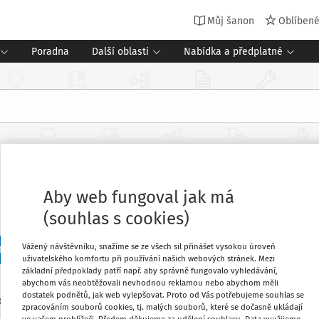
Můj šanon
Oblíben
Poradna
Další oblasti
Nabídka a předplatné
Aby web fungoval jak má
(souhlas s cookies)
Vážený návštěvníku, snažíme se ze všech sil přinášet vysokou úroveň
t předchozích 20
uživatelského komfortu při používání našich webových stránek. Mezi
základní předpoklady patří např. aby správně fungovalo vyhledávání,
abychom vás neobtěžovali nevhodnou reklamou nebo abychom měli
dostatek podnětů, jak web vylepšovat. Proto od Vás potřebujeme souhlas se
22
edaných dokumentů:
zpracováním souborů cookies, tj. malých souborů, které se dočasně ukládají