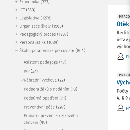
(323)
Ekonomika
(330)
ICT
PRACO
(1276)
Legislativa
Útěk 
(1563)
Organizace školy
Ředite
(1937)
Pedagogický proces
ústav
(1089)
Personalistika
výchov
(864)
Školní poradenské pracoviště
Ph
(47)
Asistent pedagoga
(27)
IVP
PRACO
(22)
Náhradní výchova
Vých
(13)
Podpora žáků s nadáním
Počty 
4, § 9
(71)
Podpůrná opatření
(297)
Preventivní péče
Ph
Primární prevence rizikového
(99)
chování